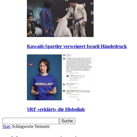
Kuwaiti-Sportler verweigert Israeli Händedruck
SRF «erklärt» die Hisbollah
Start
Schlagworte
Steinzeit