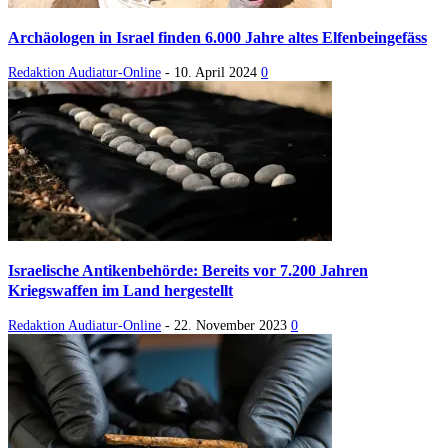
Archäologen in Israel finden 6.000 Jahre altes Elfenbeingefäss
Redaktion Audiatur-Online
-
10. April 2024
0
Israelische Antikenbehörde: Bereits vor 7.200 Jahren
Kriegswaffen im Land hergestellt
Redaktion Audiatur-Online
-
22. November 2023
0