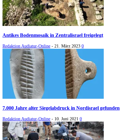
Antikes Bodenmosaik in Zentralisrael freigelegt
Redaktion Audiatur-Online
-
21. März 2023
0
7.000 Jahre alter Siegelabdruck in Nordisrael gefunden
Redaktion Audiatur-Online
-
10. Juni 2021
0