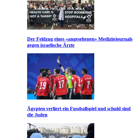
Der Feldzug eines «angesehenen» Medizinjournals
gegen israelische Ärzte
Ägypten verliert ein Fussballspiel und schuld sind
die Juden