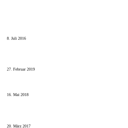
MEISTGELESEN
Die unerwünschte Offenbarung eines deutschen Syrers
8. Juli 2016
Pressefreiheit Fehlanzeige – Wie deutsche Politiker unliebsame Journaliste
mundtot machen wollen
27. Februar 2019
Ägypter stoppten die Gaza-Grenzunruhen
16. Mai 2018
MEISTKOMMENTIERT
Wie der Iran den israelischen Golan «befreien» will
20. März 2017