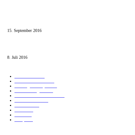
Knesset-Abgeordnete Hanin Zoabi: „Wir können der Idee eines jüdischen
Staates nicht zustimmen“
15. September 2016
Die unerwünschte Offenbarung eines deutschen Syrers
8. Juli 2016
KATEGORIEN
International
1821
Audiatur Exklusiv
1623
Meinung & Analyse
1544
Israel und Region
1016
Aktuelle Kurznachrichten
637
Jüdisches Leben
371
Innovation
224
Medien
112
Italiano
96
Français
91