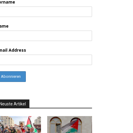
orname
ame
mail Address
Neuste Artikel