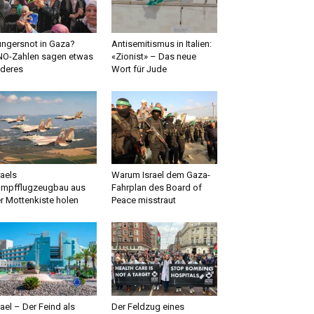
ngersnot in Gaza?
Antisemitismus in Italien:
O-Zahlen sagen etwas
«Zionist» – Das neue
deres
Wort für Jude
raels
Warum Israel dem Gaza-
mpfflugzeugbau aus
Fahrplan des Board of
r Mottenkiste holen
Peace misstraut
rael – Der Feind als
Der Feldzug eines