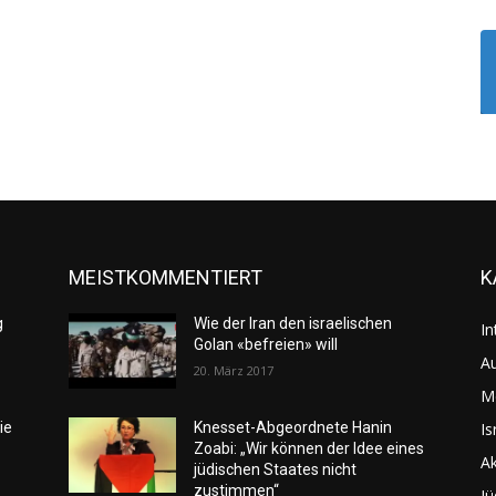
MEISTKOMMENTIERT
K
g
Wie der Iran den israelischen
In
Golan «befreien» will
Au
20. März 2017
M
Is
ie
Knesset-Abgeordnete Hanin
Zoabi: „Wir können der Idee eines
Ak
jüdischen Staates nicht
zustimmen“
Jü