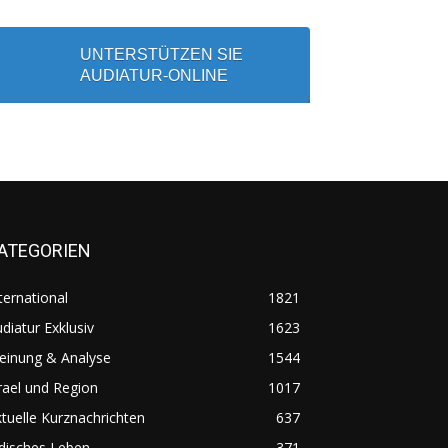
UNTERSTÜTZEN SIE
AUDIATUR-ONLINE
ATEGORIEN
ternational
1821
diatur Exklusiv
1623
einung & Analyse
1544
rael und Region
1017
tuelle Kurznachrichten
637
disches Leben
371