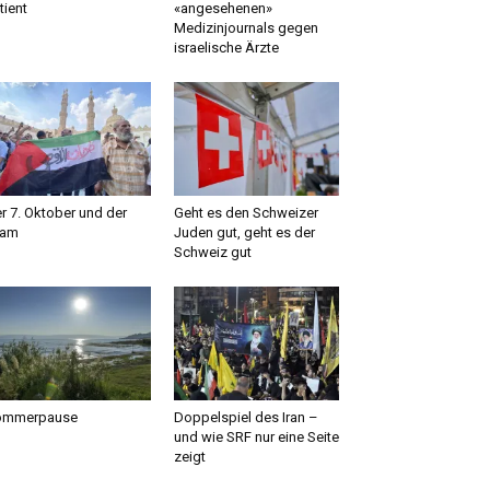
tient
«angesehenen»
Medizinjournals gegen
israelische Ärzte
r 7. Oktober und der
Geht es den Schweizer
lam
Juden gut, geht es der
Schweiz gut
ommerpause
Doppelspiel des Iran –
und wie SRF nur eine Seite
zeigt