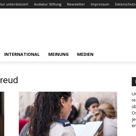
tur unterstützen!
Audiatur Stiftung
Newsletter
Impressum
Datenschutz
INTERNATIONAL
MEINUNG
MEDIEN
Freud
Un
re
ü
Os
je
en