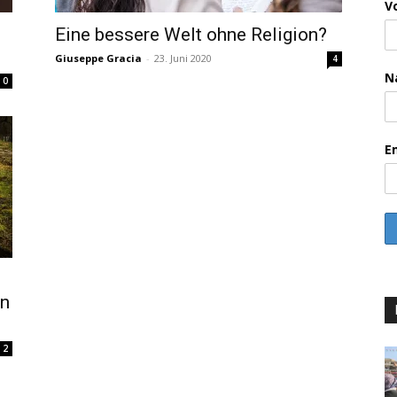
V
Eine bessere Welt ohne Religion?
Giuseppe Gracia
-
23. Juni 2020
4
N
0
E
rn
2