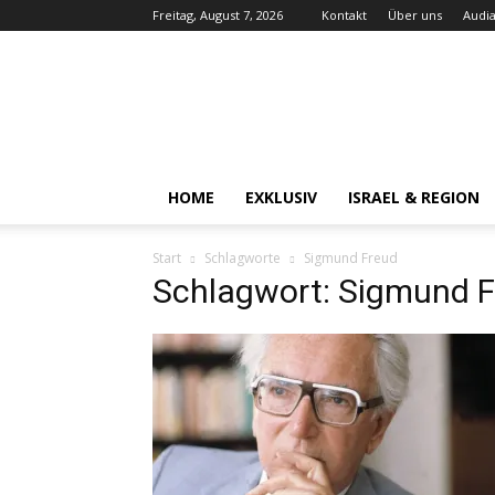
Freitag, August 7, 2026
Kontakt
Über uns
Audia
Audiatur-
Online
HOME
EXKLUSIV
ISRAEL & REGION
Start
Schlagworte
Sigmund Freud
Schlagwort: Sigmund 