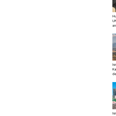
Hu
UN
an
Is
Ka
de
Is