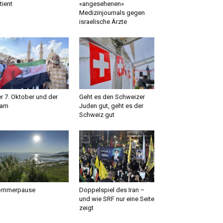
tient
«angesehenen»
Medizinjournals gegen
israelische Ärzte
r 7. Oktober und der
Geht es den Schweizer
lam
Juden gut, geht es der
Schweiz gut
ommerpause
Doppelspiel des Iran –
und wie SRF nur eine Seite
zeigt