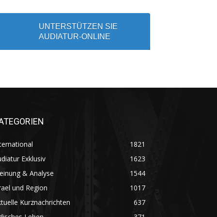
UNTERSTÜTZEN SIE
AUDIATUR-ONLINE
ATEGORIEN
ternational
1821
diatur Exklusiv
1623
einung & Analyse
1544
rael und Region
1017
tuelle Kurznachrichten
637
disches Leben
371