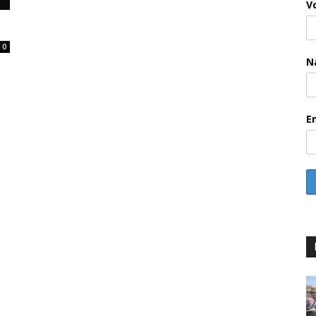
V
0
N
E