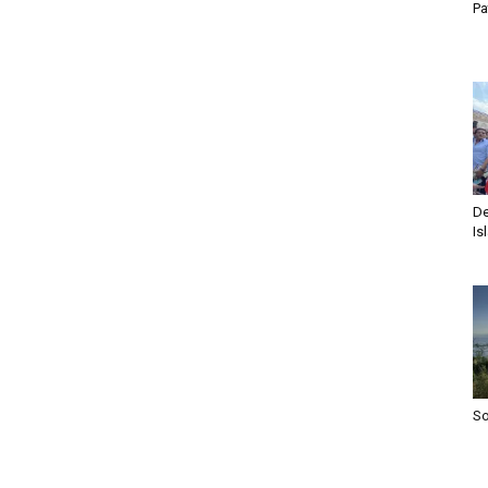
Pa
De
Is
S