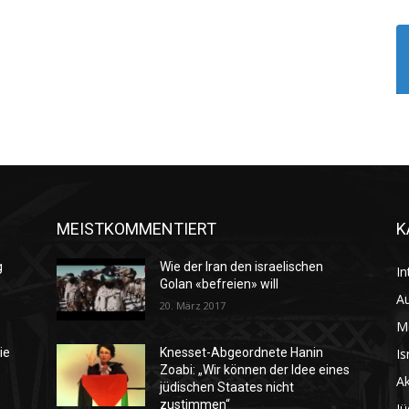
MEISTKOMMENTIERT
K
g
Wie der Iran den israelischen
In
Golan «befreien» will
Au
20. März 2017
M
Is
ie
Knesset-Abgeordnete Hanin
Zoabi: „Wir können der Idee eines
Ak
jüdischen Staates nicht
zustimmen“
Jü