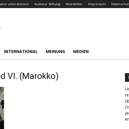
iatur unterstützen!
Audiatur Stiftung
Newsletter
Impressum
Datenschut
INTERNATIONAL
MEINUNG
MEDIEN
 VI. (Marokko)
Un
re
ü
Os
je
en