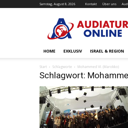
Samstag, August 8, 2026
Kontakt
Über uns
Aud
Audiatur-
Online
HOME
EXKLUSIV
ISRAEL & REGION
Start
Schlagworte
Mohammed VI. (Marokko)
Schlagwort: Mohammed