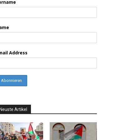
orname
ame
mail Address
Neuste Artikel