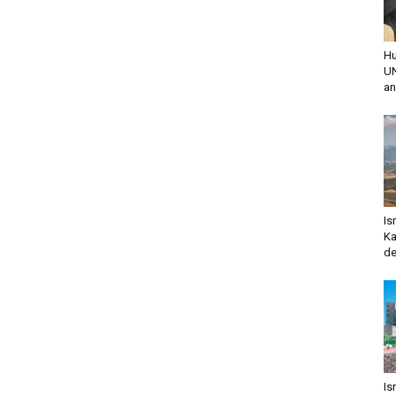
Hu
UN
an
Is
Ka
de
Is