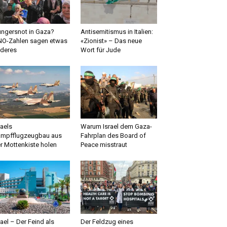
ngersnot in Gaza?
Antisemitismus in Italien:
O-Zahlen sagen etwas
«Zionist» – Das neue
deres
Wort für Jude
raels
Warum Israel dem Gaza-
mpfflugzeugbau aus
Fahrplan des Board of
r Mottenkiste holen
Peace misstraut
rael – Der Feind als
Der Feldzug eines