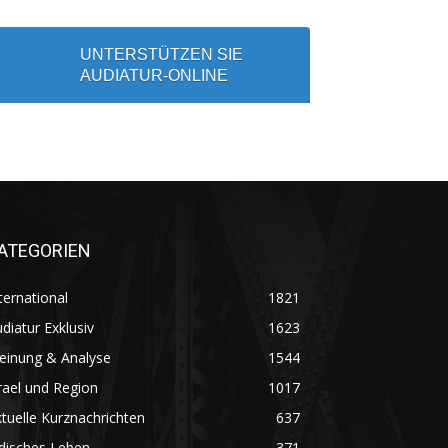
UNTERSTÜTZEN SIE
AUDIATUR-ONLINE
ATEGORIEN
ternational
1821
diatur Exklusiv
1623
einung & Analyse
1544
rael und Region
1017
tuelle Kurznachrichten
637
disches Leben
371