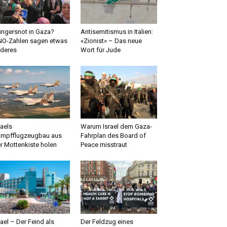
ngersnot in Gaza?
Antisemitismus in Italien:
O-Zahlen sagen etwas
«Zionist» – Das neue
deres
Wort für Jude
raels
Warum Israel dem Gaza-
mpfflugzeugbau aus
Fahrplan des Board of
r Mottenkiste holen
Peace misstraut
rael – Der Feind als
Der Feldzug eines