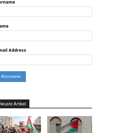
orname
ame
mail Address
Neuste Artikel