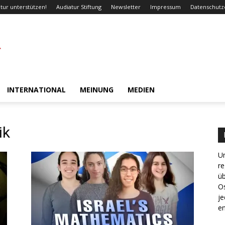
tur unterstützen!
Audiatur Stiftung
Newsletter
Impressum
Datenschutz
INTERNATIONAL
MEINUNG
MEDIEN
ik
Un
re
ü
Os
je
en