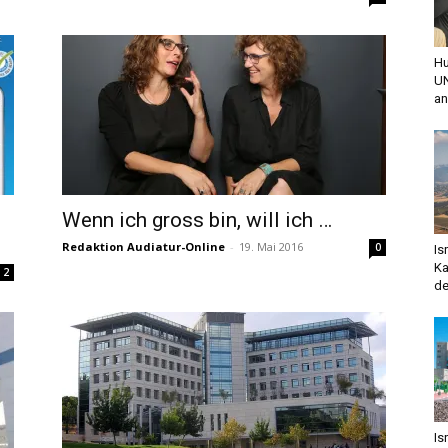
Hu
UN
an
Wenn ich gross bin, will ich …
Redaktion Audiatur-Online
-
19. Mai 2016
0
Is
Ka
2
de
Is