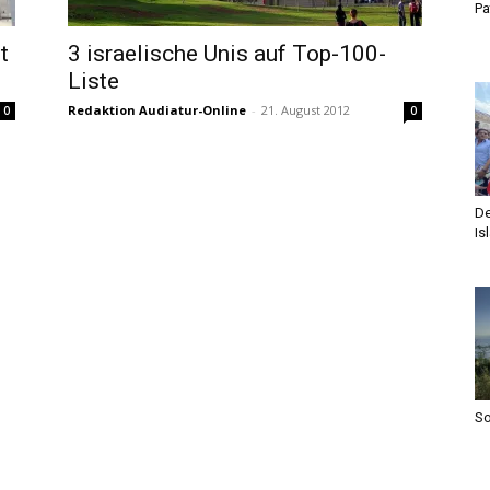
Pa
t
3 israelische Unis auf Top-100-
s
Liste
Redaktion Audiatur-Online
-
21. August 2012
0
0
De
Is
S