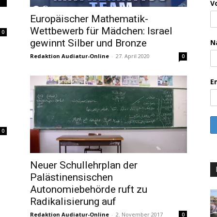
V
Europäischer Mathematik-
Wettbewerb für Mädchen: Israel
0
gewinnt Silber und Bronze
N
Redaktion Audiatur-Online
-
27. April 2020
0
E
0
Neuer Schullehrplan der
Palästinensischen
Autonomiebehörde ruft zu
Radikalisierung auf
Redaktion Audiatur-Online
-
2. November 2017
0