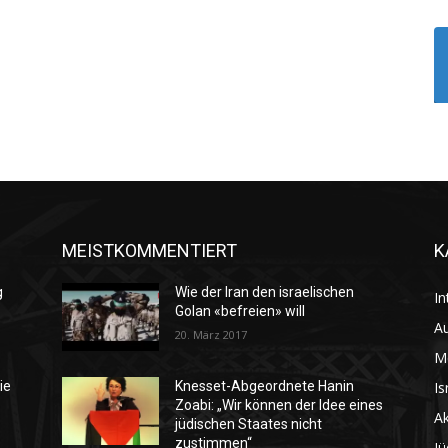
MEISTKOMMENTIERT
K
g
Wie der Iran den israelischen
In
Golan «befreien» will
Au
20. März 2017
M
Is
ie
Knesset-Abgeordnete Hanin
Zoabi: „Wir können der Idee eines
Ak
jüdischen Staates nicht
zustimmen“
Jü