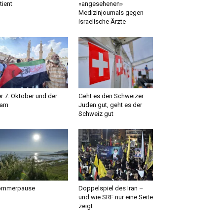
tient
«angesehenen»
Medizinjournals gegen
israelische Ärzte
r 7. Oktober und der
Geht es den Schweizer
lam
Juden gut, geht es der
Schweiz gut
ommerpause
Doppelspiel des Iran –
und wie SRF nur eine Seite
zeigt