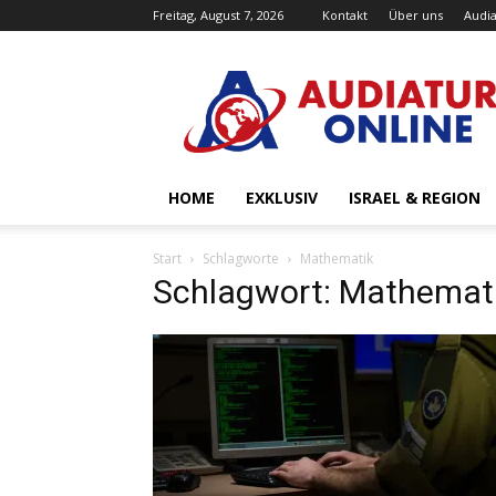
Freitag, August 7, 2026
Kontakt
Über uns
Audia
Audiatur-
Online
HOME
EXKLUSIV
ISRAEL & REGION
Start
Schlagworte
Mathematik
Schlagwort: Mathemat