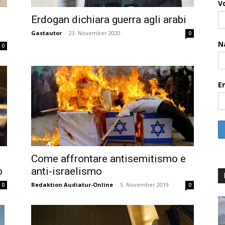
V
Erdogan dichiara guerra agli arabi
Gastautor
-
23. November 2020
0
N
0
E
Come affrontare antisemitismo e
o
anti-israelismo
Redaktion Audiatur-Online
-
5. November 2019
0
0