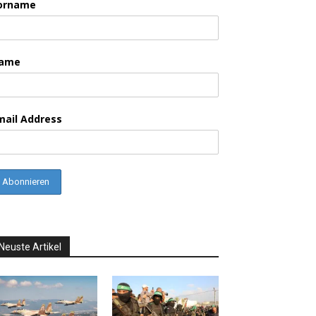
orname
ame
mail Address
Neuste Artikel