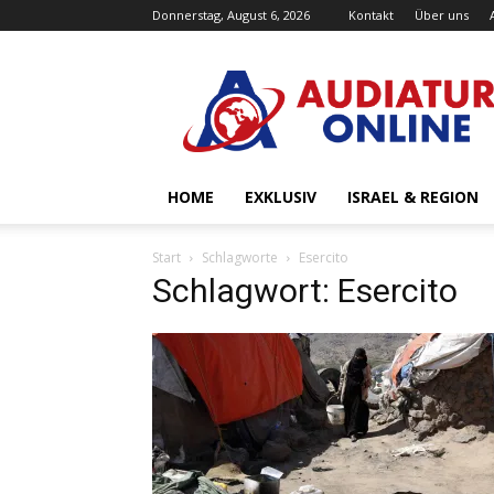
Donnerstag, August 6, 2026
Kontakt
Über uns
Audiatur-
Online
HOME
EXKLUSIV
ISRAEL & REGION
Start
Schlagworte
Esercito
Schlagwort: Esercito