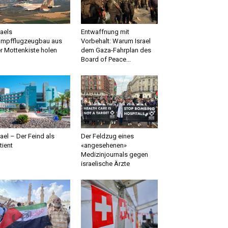
raels
Entwaffnung mit
mpfflugzeugbau aus
Vorbehalt: Warum Israel
r Mottenkiste holen
dem Gaza-Fahrplan des
Board of Peace...
rael – Der Feind als
Der Feldzug eines
tient
«angesehenen»
Medizinjournals gegen
israelische Ärzte