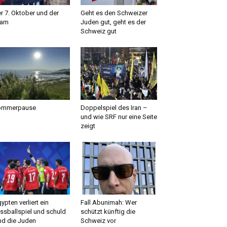
r 7. Oktober und der
Geht es den Schweizer
lam
Juden gut, geht es der
Schweiz gut
ommerpause
Doppelspiel des Iran –
und wie SRF nur eine Seite
zeigt
ypten verliert ein
Fall Abunimah: Wer
ssballspiel und schuld
schützt künftig die
nd die Juden
Schweiz vor