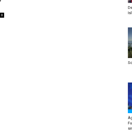
De
Is
0
S
Äg
Fu
si