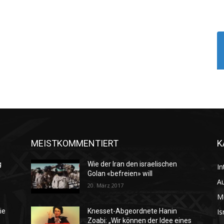
MEISTKOMMENTIERT
K
g
Wie der Iran den israelischen
In
Golan «befreien» will
Au
20. März 2017
M
Is
ie
Knesset-Abgeordnete Hanin
Zoabi: „Wir können der Idee eines