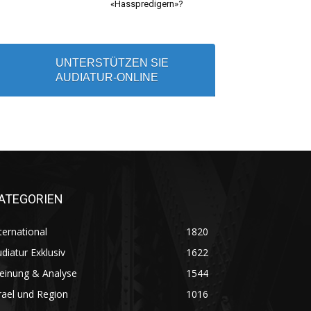
«Hasspredigern»?
UNTERSTÜTZEN SIE
AUDIATUR-ONLINE
ATEGORIEN
ternational
1820
diatur Exklusiv
1622
einung & Analyse
1544
rael und Region
1016