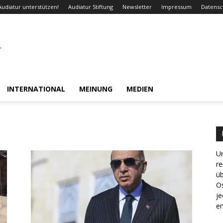
Audiatur unterstützen!
Audiatur Stiftung
Newsletter
Impressum
Datensc
INTERNATIONAL
MEINUNG
MEDIEN
Un
re
ü
Os
je
en