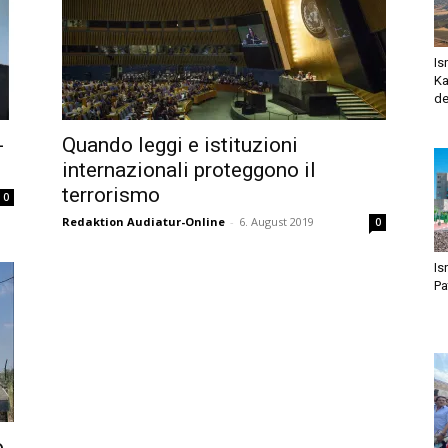
Is
Ka
de
-
Quando leggi e istituzioni
internazionali proteggono il
terrorismo
0
Redaktion Audiatur-Online
-
6. August 2019
0
Is
Pa
o