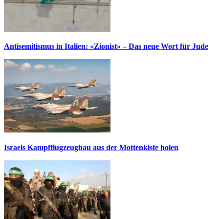
Antisemitismus in Italien: «Zionist» – Das neue Wort für Jude
Israels Kampfflugzeugbau aus der Mottenkiste holen