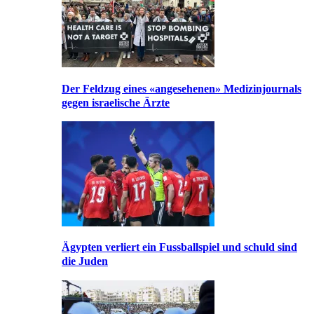
Der Feldzug eines «angesehenen» Medizinjournals
gegen israelische Ärzte
Ägypten verliert ein Fussballspiel und schuld sind
die Juden