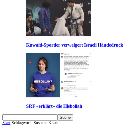
Kuwaiti-Sportler verweigert Israeli Händedruck
SRF «erklärt» die Hisbollah
Start
Schlagworte
Susanne Knaul