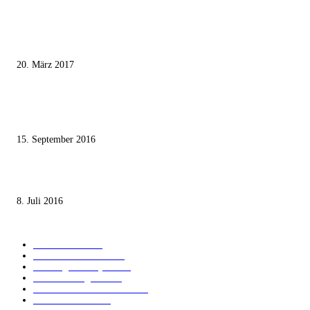
MEISTKOMMENTIERT
Wie der Iran den israelischen Golan «befreien» will
20. März 2017
Knesset-Abgeordnete Hanin Zoabi: „Wir können der Idee eines jüdischen
Staates nicht zustimmen“
15. September 2016
Die unerwünschte Offenbarung eines deutschen Syrers
8. Juli 2016
KATEGORIEN
International
1821
Audiatur Exklusiv
1623
Meinung & Analyse
1544
Israel und Region
1017
Aktuelle Kurznachrichten
637
Jüdisches Leben
371