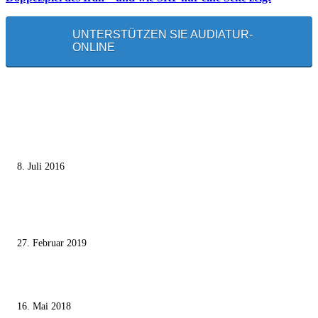
UNTERSTÜTZEN SIE AUDIATUR-
ONLINE
MEISTGELESEN
Die unerwünschte Offenbarung eines deutschen Syrers
8. Juli 2016
Pressefreiheit Fehlanzeige – Wie deutsche Politiker unliebsame Journaliste
mundtot machen wollen
27. Februar 2019
Ägypter stoppten die Gaza-Grenzunruhen
16. Mai 2018