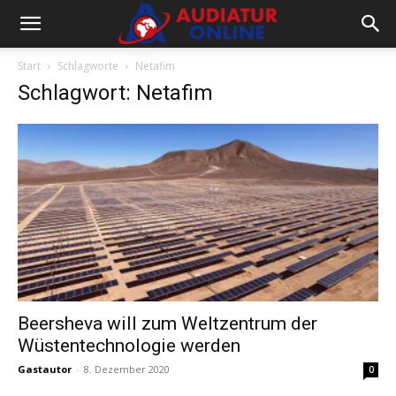
Start
Schlagworte
Netafim
Schlagwort: Netafim
Beersheva will zum Weltzentrum der
Wüstentechnologie werden
Gastautor
-
8. Dezember 2020
0