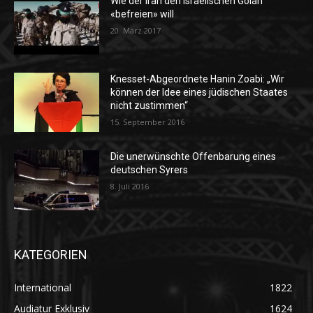
Wie der Iran den israelischen Golan
«befreien» will
20. März 2017
Knesset-Abgeordnete Hanin Zoabi: „Wir
können der Idee eines jüdischen Staates
nicht zustimmen“
15. September 2016
Die unerwünschte Offenbarung eines
deutschen Syrers
8. Juli 2016
KATEGORIEN
International
1822
Audiatur Exklusiv
1624