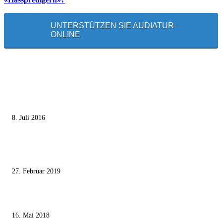
UNTERSTÜTZEN SIE AUDIATUR-
ONLINE
MEISTGELESEN
Die unerwünschte Offenbarung eines deutschen Syrers
8. Juli 2016
Pressefreiheit Fehlanzeige – Wie deutsche Politiker unliebsame Journaliste
mundtot machen wollen
27. Februar 2019
Ägypter stoppten die Gaza-Grenzunruhen
16. Mai 2018