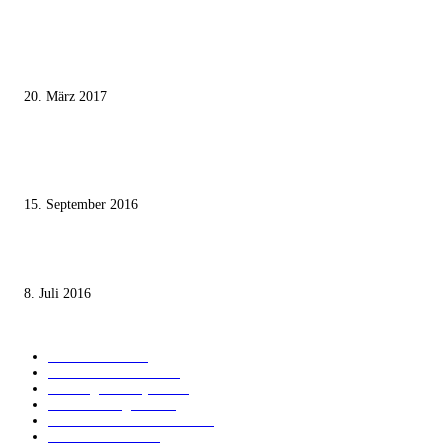
MEISTKOMMENTIERT
Wie der Iran den israelischen Golan «befreien» will
20. März 2017
Knesset-Abgeordnete Hanin Zoabi: „Wir können der Idee eines jüdischen
Staates nicht zustimmen“
15. September 2016
Die unerwünschte Offenbarung eines deutschen Syrers
8. Juli 2016
KATEGORIEN
International
1820
Audiatur Exklusiv
1622
Meinung & Analyse
1544
Israel und Region
1016
Aktuelle Kurznachrichten
637
Jüdisches Leben
371