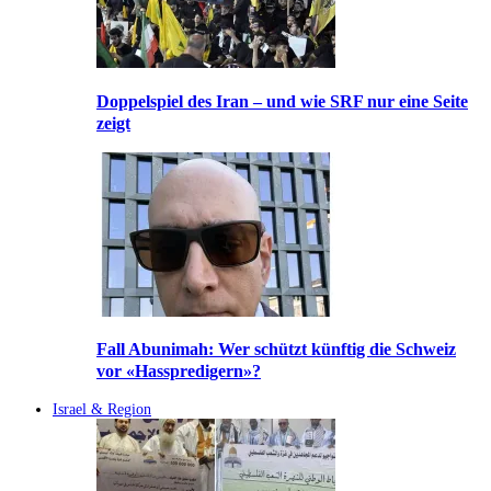
Doppelspiel des Iran – und wie SRF nur eine Seite
zeigt
Fall Abunimah: Wer schützt künftig die Schweiz
vor «Hasspredigern»?
Israel & Region