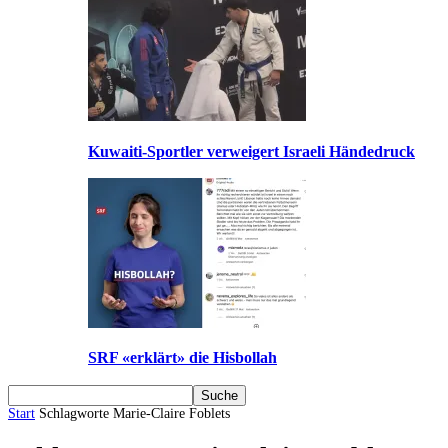
Kuwaiti-Sportler verweigert Israeli Händedruck
SRF «erklärt» die Hisbollah
Start
Schlagworte
Marie-Claire Foblets