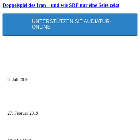
Doppelspiel des Iran – und wie SRF nur eine Seite zeigt
UNTERSTÜTZEN SIE AUDIATUR-
ONLINE
MEISTGELESEN
Die unerwünschte Offenbarung eines deutschen Syrers
8. Juli 2016
Pressefreiheit Fehlanzeige – Wie deutsche Politiker unliebsame Journaliste
mundtot machen wollen
27. Februar 2019
Ägypter stoppten die Gaza-Grenzunruhen