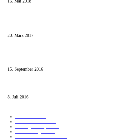
16. Mai 2018
MEISTKOMMENTIERT
Wie der Iran den israelischen Golan «befreien» will
20. März 2017
Knesset-Abgeordnete Hanin Zoabi: „Wir können der Idee eines jüdischen
Staates nicht zustimmen“
15. September 2016
Die unerwünschte Offenbarung eines deutschen Syrers
8. Juli 2016
KATEGORIEN
International
1821
Audiatur Exklusiv
1623
Meinung & Analyse
1544
Israel und Region
1017
Aktuelle Kurznachrichten
637