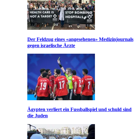
Der Feldzug eines «angesehenen» Medizinjournals
gegen israelische Ärzte
Ägypten verliert ein Fussballspiel und schuld sind
die Juden