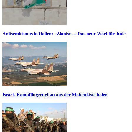
Antisemitismus in Italien: «Zionist» – Das neue Wort für Jude
Israels Kampfflugzeugbau aus der Mottenkiste holen