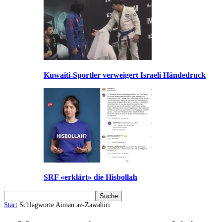
Kuwaiti-Sportler verweigert Israeli Händedruck
SRF «erklärt» die Hisbollah
Start
Schlagworte
Aiman az-Zawahiri