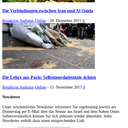
Die Verbindungen zwischen Iran und Al Qaida
Redaktion Audiatur-Online
-
28. Dezember 2015
0
Die Lehre aus Paris: Selbstmordattentate ächten
Redaktion Audiatur-Online
-
15. November 2015
0
Newsletter
Unser wöchentlicher Newsletter informiert Sie regelmässig jeweils am
Donnerstag per E-Mail über das Neuste aus Israel und dem Nahen Osten.
Selbstverständlich können Sie sich jederzeit wieder abmelden. Jeder
Newsletter enthält dazu einen entsprechenden Link.