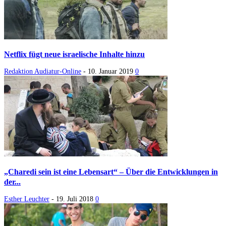
Netflix fügt neue israelische Inhalte hinzu
Redaktion Audiatur-Online
-
10. Januar 2019
0
„Charedi sein ist eine Lebensart“ – Über die Entwicklungen in
der...
Esther Leuchter
-
19. Juli 2018
0