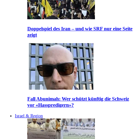
Doppelspiel des Iran – und wie SRF nur eine Seite
zeigt
Fall Abunimah: Wer schützt künftig die Schweiz
vor «Hasspredigern»?
Israel & Region