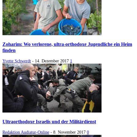
Zoharim: Wo verlorene, ultra-orthodoxe Jugendliche ein Heim
finden
Yvette Schwerdt
-
14. Dezember 2017
1
Ultraorthodoxe Israelis und der Militärdienst
Redaktion Audiatur-Online
-
8. November 2017
0