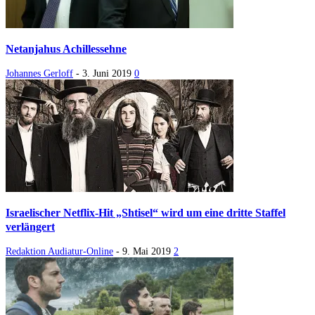
Netanjahus Achillessehne
Johannes Gerloff
-
3. Juni 2019
0
Israelischer Netflix-Hit „Shtisel“ wird um eine dritte Staffel
verlängert
Redaktion Audiatur-Online
-
9. Mai 2019
2