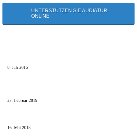
UNTERSTÜTZEN SIE AUDIATUR-
ONLINE
MEISTGELESEN
Die unerwünschte Offenbarung eines deutschen Syrers
8. Juli 2016
Pressefreiheit Fehlanzeige – Wie deutsche Politiker unliebsame Journaliste
mundtot machen wollen
27. Februar 2019
Ägypter stoppten die Gaza-Grenzunruhen
16. Mai 2018
MEISTKOMMENTIERT