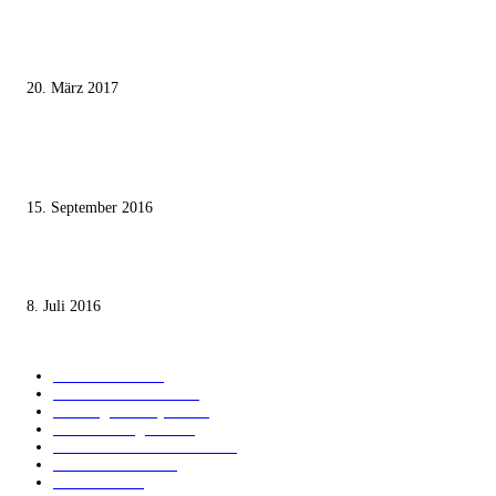
Wie der Iran den israelischen Golan «befreien» will
20. März 2017
Knesset-Abgeordnete Hanin Zoabi: „Wir können der Idee eines jüdischen
Staates nicht zustimmen“
15. September 2016
Die unerwünschte Offenbarung eines deutschen Syrers
8. Juli 2016
KATEGORIEN
International
1820
Audiatur Exklusiv
1622
Meinung & Analyse
1544
Israel und Region
1016
Aktuelle Kurznachrichten
637
Jüdisches Leben
371
Innovation
224