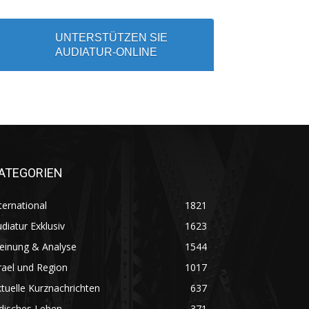
UNTERSTÜTZEN SIE
AUDIATUR-ONLINE
ATEGORIEN
ternational
1821
diatur Exklusiv
1623
einung & Analyse
1544
rael und Region
1017
tuelle Kurznachrichten
637
disches Leben
371