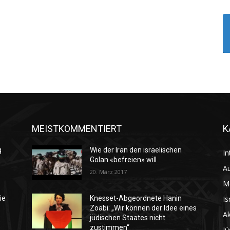
MEISTKOMMENTIERT
K
g
Wie der Iran den israelischen
In
Golan «befreien» will
Au
20. März 2017
M
Is
ie
Knesset-Abgeordnete Hanin
Zoabi: „Wir können der Idee eines
Ak
jüdischen Staates nicht
zustimmen“
Jü