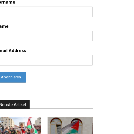
orname
ame
mail Address
Neuste Artikel