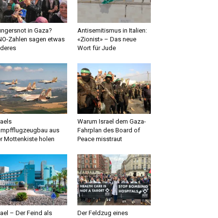
ngersnot in Gaza?
Antisemitismus in Italien:
O-Zahlen sagen etwas
«Zionist» – Das neue
deres
Wort für Jude
raels
Warum Israel dem Gaza-
mpfflugzeugbau aus
Fahrplan des Board of
r Mottenkiste holen
Peace misstraut
rael – Der Feind als
Der Feldzug eines