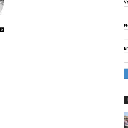
V
N
0
E