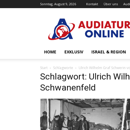
Sonntag, August 9, 2026
Kontakt
Über uns
Audi
Audiatur-
Online
HOME
EXKLUSIV
ISRAEL & REGION
Start
Schlagworte
Ulrich Wilhelm Graf Schwerin 
Schlagwort: Ulrich Wil
Schwanenfeld