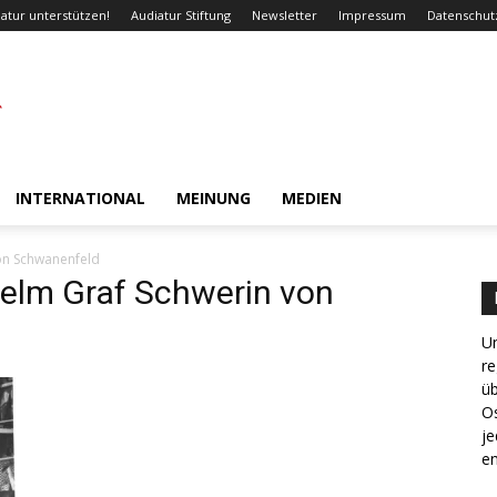
atur unterstützen!
Audiatur Stiftung
Newsletter
Impressum
Datenschut
INTERNATIONAL
MEINUNG
MEDIEN
von Schwanenfeld
helm Graf Schwerin von
Un
re
ü
Os
je
en