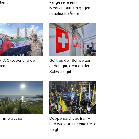
tient
«angesehenen»
Medizinjournals gegen
israelische Ärzte
r 7. Oktober und der
Geht es den Schweizer
lam
Juden gut, geht es der
Schweiz gut
ommerpause
Doppelspiel des Iran –
und wie SRF nur eine Seite
zeigt