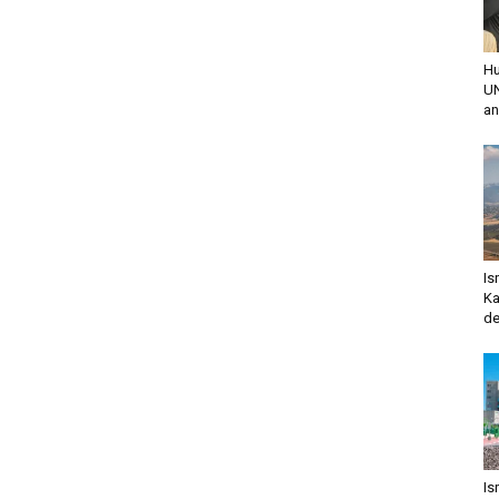
Hu
UN
an
Is
Ka
de
Is