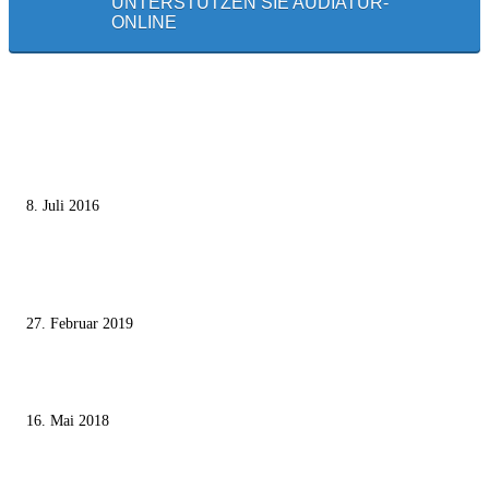
UNTERSTÜTZEN SIE AUDIATUR-
ONLINE
MEISTGELESEN
Die unerwünschte Offenbarung eines deutschen Syrers
8. Juli 2016
Pressefreiheit Fehlanzeige – Wie deutsche Politiker unliebsame Journaliste
mundtot machen wollen
27. Februar 2019
Ägypter stoppten die Gaza-Grenzunruhen
16. Mai 2018
MEISTKOMMENTIERT