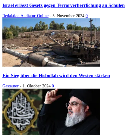
Israel erlässt Gesetz gegen Terrorverherrlichung an Schulen
Redaktion Audiatur-Online
-
5. November 2024
0
Ein Sieg über die Hisbollah wird den Westen stärken
Gastautor
-
1. Oktober 2024
0