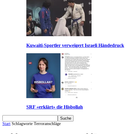
Kuwaiti-Sportler verweigert Israeli Händedruck
SRF «erklärt» die Hisbollah
Start
Schlagworte
Terroranschläge