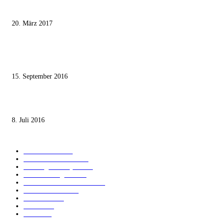
Wie der Iran den israelischen Golan «befreien» will
20. März 2017
Knesset-Abgeordnete Hanin Zoabi: „Wir können der Idee eines jüdischen
Staates nicht zustimmen“
15. September 2016
Die unerwünschte Offenbarung eines deutschen Syrers
8. Juli 2016
KATEGORIEN
International
1821
Audiatur Exklusiv
1623
Meinung & Analyse
1544
Israel und Region
1017
Aktuelle Kurznachrichten
637
Jüdisches Leben
371
Innovation
225
Medien
112
Italiano
96