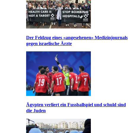
Der Feldzug eines «angesehenen» Medizinjournals
gegen israelische Ärzte
Ägypten verliert ein Fussballspiel und schuld sind
die Juden