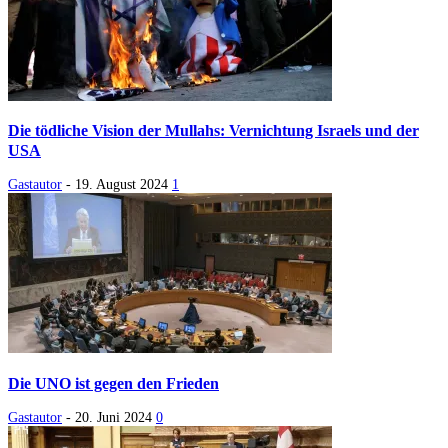
Die tödliche Vision der Mullahs: Vernichtung Israels und der
USA
Gastautor
-
19. August 2024
1
Die UNO ist gegen den Frieden
Gastautor
-
20. Juni 2024
0