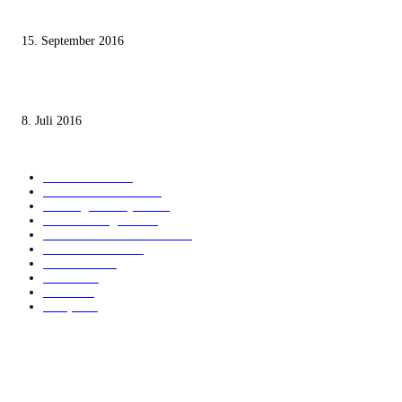
Staates nicht zustimmen“
15. September 2016
Die unerwünschte Offenbarung eines deutschen Syrers
8. Juli 2016
KATEGORIEN
International
1821
Audiatur Exklusiv
1623
Meinung & Analyse
1544
Israel und Region
1017
Aktuelle Kurznachrichten
637
Jüdisches Leben
371
Innovation
225
Medien
112
Italiano
96
Français
91