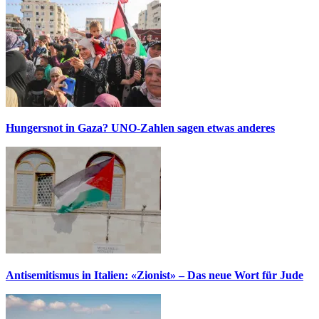
Hungersnot in Gaza? UNO-Zahlen sagen etwas anderes
Antisemitismus in Italien: «Zionist» – Das neue Wort für Jude