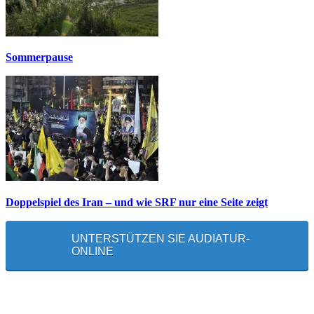
Sommerpause
Doppelspiel des Iran – und wie SRF nur eine Seite zeigt
UNTERSTÜTZEN SIE AUDIATUR-
ONLINE
MEISTGELESEN