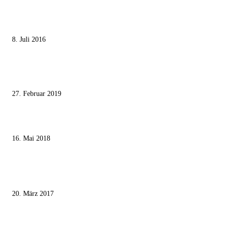
Die unerwünschte Offenbarung eines deutschen Syrers
8. Juli 2016
Pressefreiheit Fehlanzeige – Wie deutsche Politiker unliebsame Journaliste
mundtot machen wollen
27. Februar 2019
Ägypter stoppten die Gaza-Grenzunruhen
16. Mai 2018
MEISTKOMMENTIERT
Wie der Iran den israelischen Golan «befreien» will
20. März 2017
Knesset-Abgeordnete Hanin Zoabi: „Wir können der Idee eines jüdischen