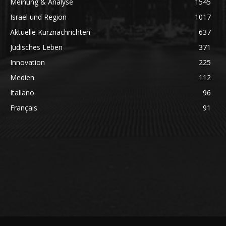
Meinung & Analyse
1545
Israel und Region
1017
Aktuelle Kurznachrichten
637
Jüdisches Leben
371
Innovation
225
Medien
112
Italiano
96
Français
91