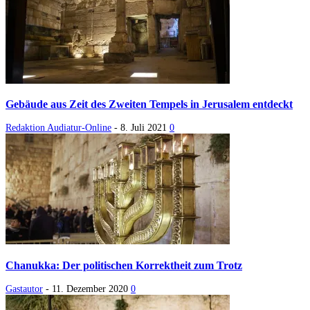
Gebäude aus Zeit des Zweiten Tempels in Jerusalem entdeckt
Redaktion Audiatur-Online
-
8. Juli 2021
0
Chanukka: Der politischen Korrektheit zum Trotz
Gastautor
-
11. Dezember 2020
0