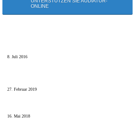
UNTERSTÜTZEN SIE AUDIATUR-
ONLINE
MEISTGELESEN
Die unerwünschte Offenbarung eines deutschen Syrers
8. Juli 2016
Pressefreiheit Fehlanzeige – Wie deutsche Politiker unliebsame Journaliste
mundtot machen wollen
27. Februar 2019
Ägypter stoppten die Gaza-Grenzunruhen
16. Mai 2018
MEISTKOMMENTIERT