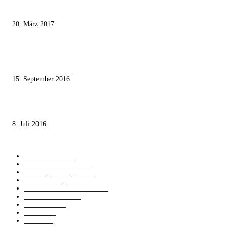
Wie der Iran den israelischen Golan «befreien» will
20. März 2017
Knesset-Abgeordnete Hanin Zoabi: „Wir können der Idee eines jüdischen
Staates nicht zustimmen“
15. September 2016
Die unerwünschte Offenbarung eines deutschen Syrers
8. Juli 2016
KATEGORIEN
International
1821
Audiatur Exklusiv
1623
Meinung & Analyse
1544
Israel und Region
1017
Aktuelle Kurznachrichten
637
Jüdisches Leben
371
Innovation
225
Medien
112
Italiano
96