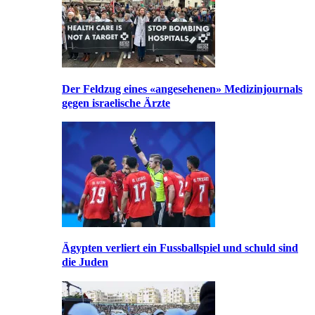
Der Feldzug eines «angesehenen» Medizinjournals
gegen israelische Ärzte
Ägypten verliert ein Fussballspiel und schuld sind
die Juden