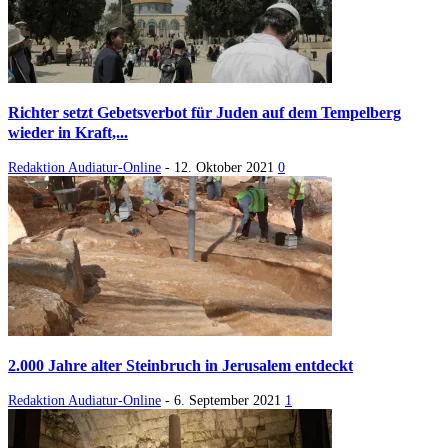
Richter setzt Gebetsverbot für Juden auf dem Tempelberg
wieder in Kraft,...
Redaktion Audiatur-Online
-
12. Oktober 2021
0
2.000 Jahre alter Steinbruch in Jerusalem entdeckt
Redaktion Audiatur-Online
-
6. September 2021
1