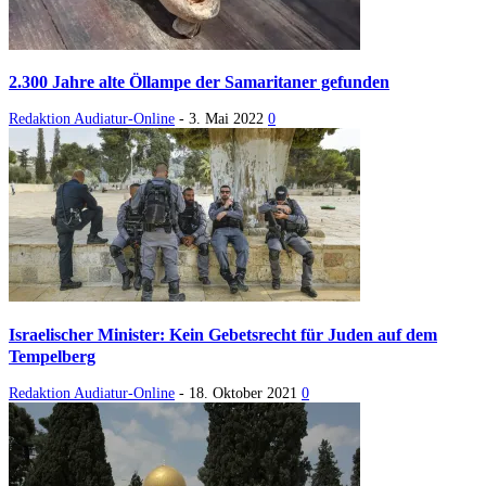
2.300 Jahre alte Öllampe der Samaritaner gefunden
Redaktion Audiatur-Online
-
3. Mai 2022
0
Israelischer Minister: Kein Gebetsrecht für Juden auf dem
Tempelberg
Redaktion Audiatur-Online
-
18. Oktober 2021
0