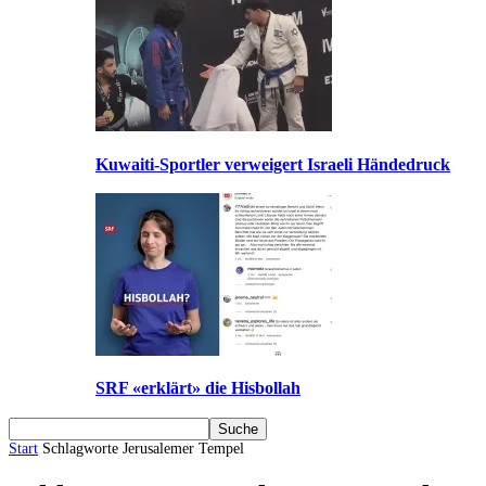
Kuwaiti-Sportler verweigert Israeli Händedruck
SRF «erklärt» die Hisbollah
Start
Schlagworte
Jerusalemer Tempel