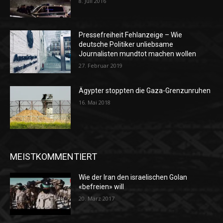
8. Juli 2016
Pressefreiheit Fehlanzeige – Wie
deutsche Politiker unliebsame
Journalisten mundtot machen wollen
27. Februar 2019
Ägypter stoppten die Gaza-Grenzunruhen
16. Mai 2018
MEISTKOMMENTIERT
Wie der Iran den israelischen Golan
«befreien» will
20. März 2017