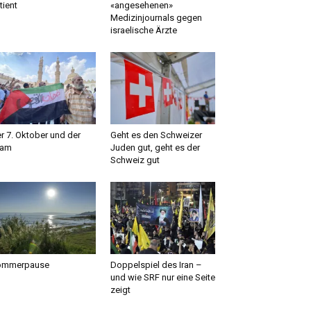
tient
«angesehenen»
Medizinjournals gegen
israelische Ärzte
r 7. Oktober und der
Geht es den Schweizer
lam
Juden gut, geht es der
Schweiz gut
ommerpause
Doppelspiel des Iran –
und wie SRF nur eine Seite
zeigt