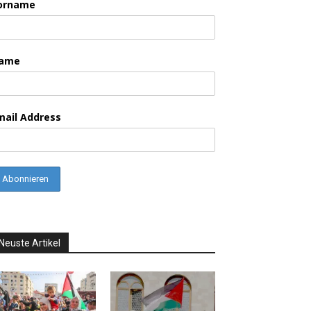
orname
ame
mail Address
Neuste Artikel