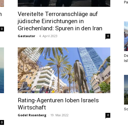
Pa
n
Vereitelte Terroranschläge auf
jüdische Einrichtungen in
Griechenland: Spuren in den Iran
0
Gastautor
-
4. April 2023
0
De
Is
Rating-Agenturen loben Israels
Wirtschaft
S
Godel Rosenberg
-
19. Mai 2022
0
0