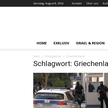
Samstag, August 8, 2026
Kontakt
Über uns
Aud
Audiatur-
Online
HOME
EXKLUSIV
ISRAEL & REGION
Start
Schlagworte
Griechenland
Schlagwort: Griechenl