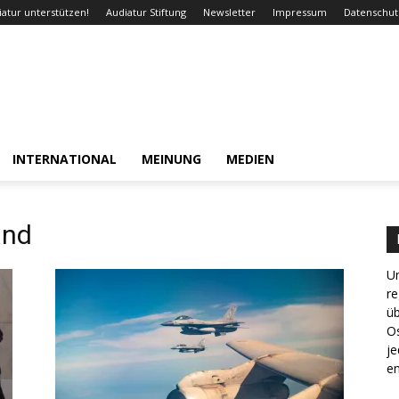
iatur unterstützen!
Audiatur Stiftung
Newsletter
Impressum
Datenschut
INTERNATIONAL
MEINUNG
MEDIEN
and
Un
re
ü
Os
je
en