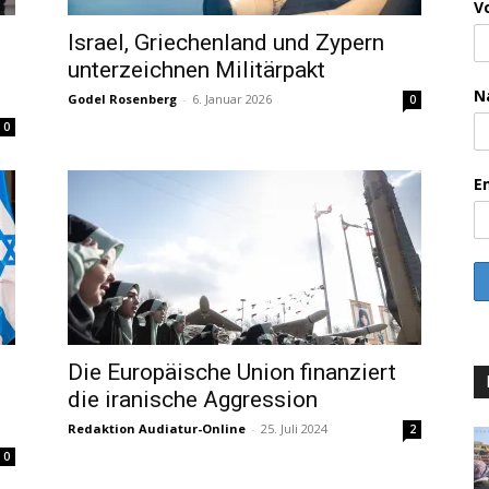
V
Israel, Griechenland und Zypern
unterzeichnen Militärpakt
N
Godel Rosenberg
-
6. Januar 2026
0
0
E
Die Europäische Union finanziert
die iranische Aggression
Redaktion Audiatur-Online
-
25. Juli 2024
2
0