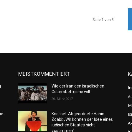
Seite 1 von 3
MEISTKOMMENTIERT
K
g
Wie der Iran den israelischen
In
Golan «befreien» will
Au
20. März 2017
M
Is
ie
Knesset-Abgeordnete Hanin
Zoabi: „Wir können der Idee eines
Ak
jüdischen Staates nicht
zustimmen“
Jü