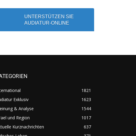
UNTERSTÜTZEN SIE
AUDIATUR-ONLINE
ATEGORIEN
ternational
1821
diatur Exklusiv
1623
einung & Analyse
1544
rael und Region
1017
tuelle Kurznachrichten
637
disches Leben
371