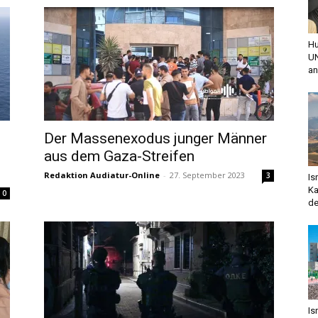
Hu
UN
an
Der Massenexodus junger Männer
aus dem Gaza-Streifen
Redaktion Audiatur-Online
-
27. September 2023
3
Is
Ka
0
de
Is