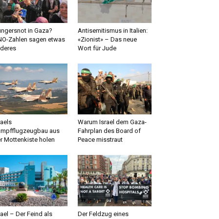
ngersnot in Gaza?
Antisemitismus in Italien:
O-Zahlen sagen etwas
«Zionist» – Das neue
deres
Wort für Jude
raels
Warum Israel dem Gaza-
mpfflugzeugbau aus
Fahrplan des Board of
r Mottenkiste holen
Peace misstraut
rael – Der Feind als
Der Feldzug eines