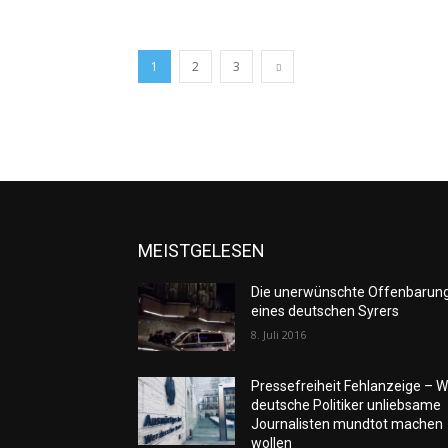
1
2
3
MEISTGELESEN
Die unerwünschte Offenbarun
eines deutschen Syrers
8. Juli 2016
Pressefreiheit Fehlanzeige – W
deutsche Politiker unliebsame
Journalisten mundtot machen
wollen