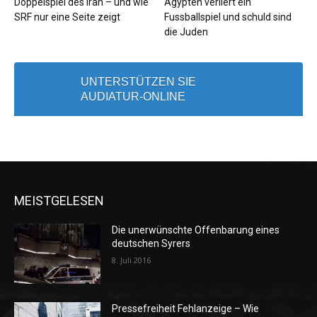
Doppelspiel des Iran – und wie
Ägypten verliert ein
SRF nur eine Seite zeigt
Fussballspiel und schuld sind
die Juden
UNTERSTÜTZEN SIE
AUDIATUR-ONLINE
MEISTGELESEN
Die unerwünschte Offenbarung eines
deutschen Syrers
8. Juli 2016
Pressefreiheit Fehlanzeige – Wie