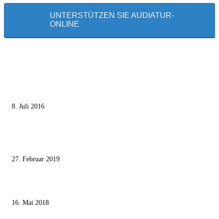
UNTERSTÜTZEN SIE AUDIATUR-
ONLINE
MEISTGELESEN
Die unerwünschte Offenbarung eines deutschen Syrers
8. Juli 2016
Pressefreiheit Fehlanzeige – Wie deutsche Politiker unliebsame Journaliste
mundtot machen wollen
27. Februar 2019
Ägypter stoppten die Gaza-Grenzunruhen
16. Mai 2018
MEISTKOMMENTIERT