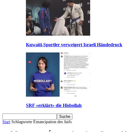
Kuwaiti-Sportler verweigert Israeli Händedruck
SRF «erklärt» die Hisbollah
Start
Schlagworte
Émancipation des Juifs