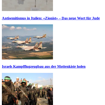
Antisemitismus in Italien: «Zionist» – Das neue Wort für Jude
Israels Kampfflugzeugbau aus der Mottenkiste holen