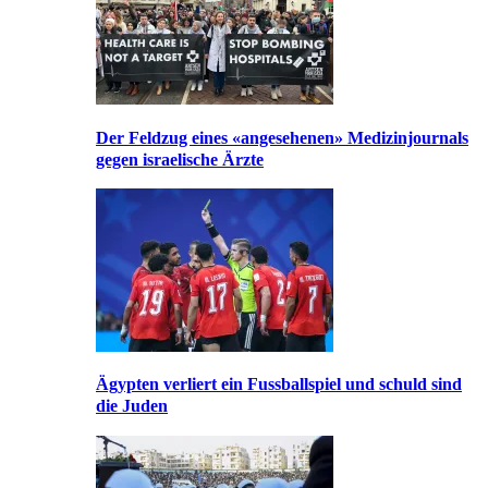
Der Feldzug eines «angesehenen» Medizinjournals
gegen israelische Ärzte
Ägypten verliert ein Fussballspiel und schuld sind
die Juden