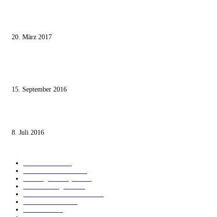
Wie der Iran den israelischen Golan «befreien» will
20. März 2017
Knesset-Abgeordnete Hanin Zoabi: „Wir können der Idee eines jüdischen
Staates nicht zustimmen“
15. September 2016
Die unerwünschte Offenbarung eines deutschen Syrers
8. Juli 2016
KATEGORIEN
International
1821
Audiatur Exklusiv
1623
Meinung & Analyse
1544
Israel und Region
1017
Aktuelle Kurznachrichten
637
Jüdisches Leben
371
Innovation
225