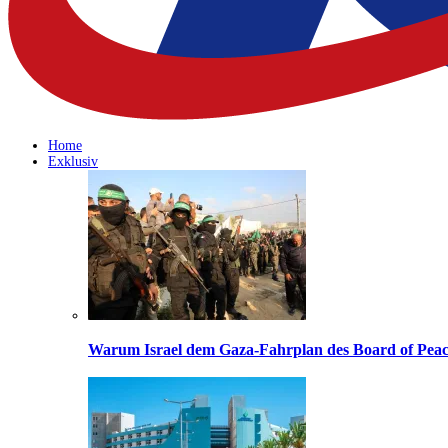
Home
Exklusiv
Warum Israel dem Gaza-Fahrplan des Board of Peac