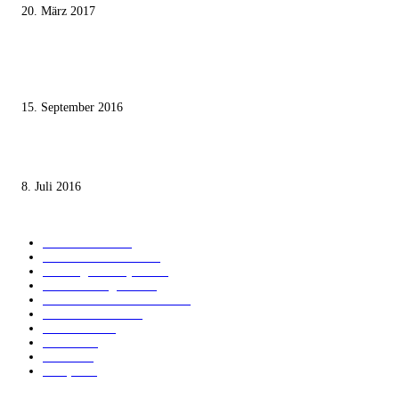
20. März 2017
Knesset-Abgeordnete Hanin Zoabi: „Wir können der Idee eines jüdischen
Staates nicht zustimmen“
15. September 2016
Die unerwünschte Offenbarung eines deutschen Syrers
8. Juli 2016
KATEGORIEN
International
1821
Audiatur Exklusiv
1623
Meinung & Analyse
1544
Israel und Region
1017
Aktuelle Kurznachrichten
637
Jüdisches Leben
371
Innovation
225
Medien
112
Italiano
96
Français
91