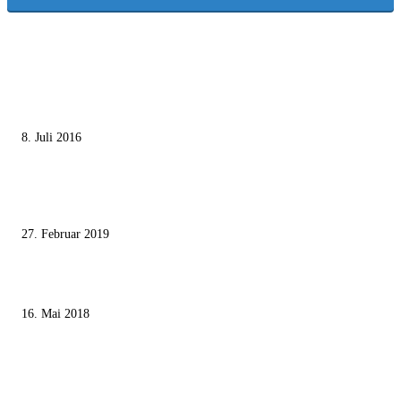
MEISTGELESEN
Die unerwünschte Offenbarung eines deutschen Syrers
8. Juli 2016
Pressefreiheit Fehlanzeige – Wie deutsche Politiker unliebsame Journaliste
mundtot machen wollen
27. Februar 2019
Ägypter stoppten die Gaza-Grenzunruhen
16. Mai 2018
MEISTKOMMENTIERT
Wie der Iran den israelischen Golan «befreien» will