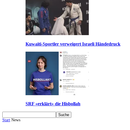
Kuwaiti-Sportler verweigert Israeli Händedruck
SRF «erklärt» die Hisbollah
Start
News