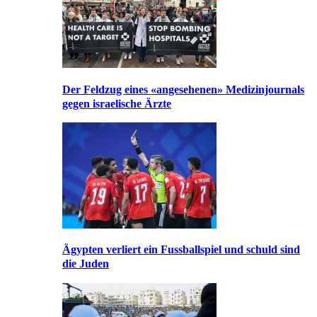
Der Feldzug eines «angesehenen» Medizinjournals
gegen israelische Ärzte
Ägypten verliert ein Fussballspiel und schuld sind
die Juden