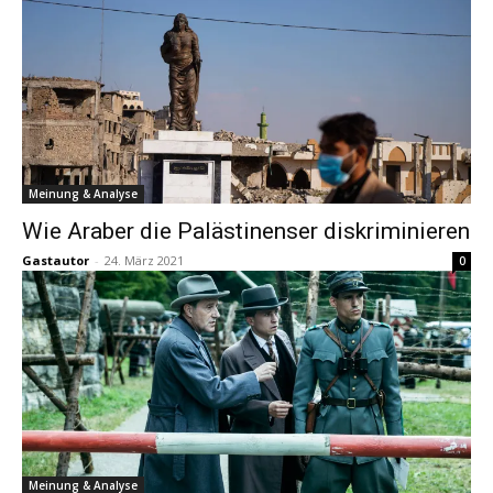
Meinung & Analyse
Wie Araber die Palästinenser diskriminieren
Gastautor
-
24. März 2021
0
Meinung & Analyse