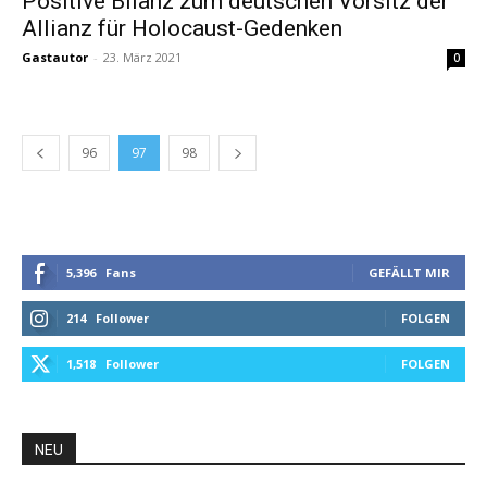
Positive Bilanz zum deutschen Vorsitz der
Allianz für Holocaust-Gedenken
Gastautor
-
23. März 2021
0
96
97
98
5,396
Fans
GEFÄLLT MIR
214
Follower
FOLGEN
1,518
Follower
FOLGEN
NEU