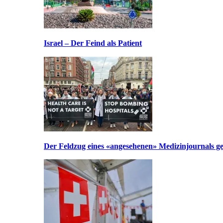
Israel – Der Feind als Patient
Der Feldzug eines «angesehenen» Medizinjournals geg