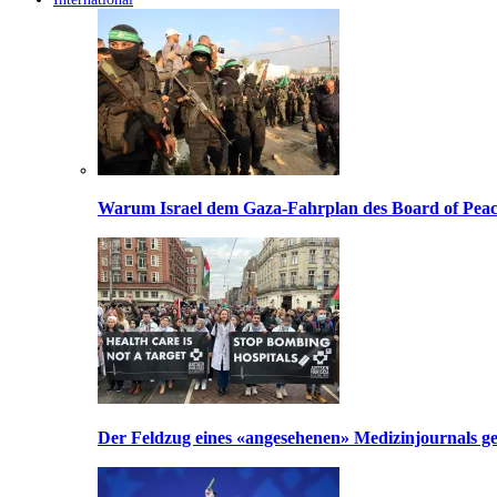
Warum Israel dem Gaza-Fahrplan des Board of Peac
Der Feldzug eines «angesehenen» Medizinjournals geg