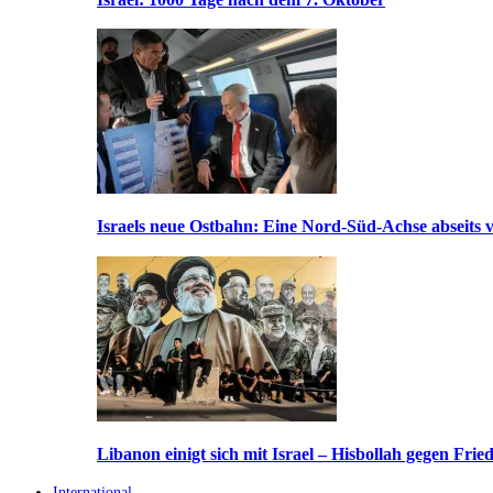
Israels neue Ostbahn: Eine Nord-Süd-Achse abseits v
Libanon einigt sich mit Israel – Hisbollah gegen Frie
International