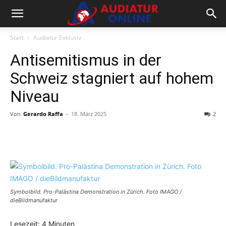
Start
Audiatur Exklusiv
Antisemitismus in der
Schweiz stagniert auf hohem
Niveau
Von
Gerardo Raffa
-
18. März 2025
2
Facebook
X
Telegram
WhatsA
Symbolbild. Pro-Palästina Demonstration in Zürich. Foto IMAGO /
dieBildmanufaktur
Lesezeit:
4
Minuten