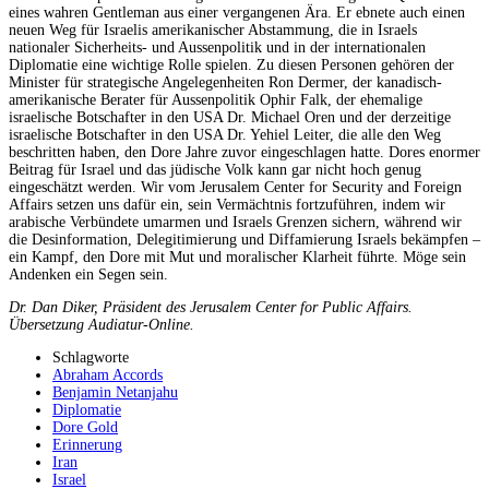
eines wahren Gentleman aus einer vergangenen Ära. Er ebnete auch einen
neuen Weg für Israelis amerikanischer Abstammung, die in Israels
nationaler Sicherheits- und Aussenpolitik und in der internationalen
Diplomatie eine wichtige Rolle spielen. Zu diesen Personen gehören der
Minister für strategische Angelegenheiten Ron Dermer, der kanadisch-
amerikanische Berater für Aussenpolitik Ophir Falk, der ehemalige
israelische Botschafter in den USA Dr. Michael Oren und der derzeitige
israelische Botschafter in den USA Dr. Yehiel Leiter, die alle den Weg
beschritten haben, den Dore Jahre zuvor eingeschlagen hatte. Dores enormer
Beitrag für Israel und das jüdische Volk kann gar nicht hoch genug
eingeschätzt werden. Wir vom Jerusalem Center for Security and Foreign
Affairs setzen uns dafür ein, sein Vermächtnis fortzuführen, indem wir
arabische Verbündete umarmen und Israels Grenzen sichern, während wir
die Desinformation, Delegitimierung und Diffamierung Israels bekämpfen –
ein Kampf, den Dore mit Mut und moralischer Klarheit führte. Möge sein
Andenken ein Segen sein.
Dr. Dan Diker, Präsident des Jerusalem Center for Public Affairs.
Übersetzung Audiatur-Online.
Schlagworte
Abraham Accords
Benjamin Netanjahu
Diplomatie
Dore Gold
Erinnerung
Iran
Israel