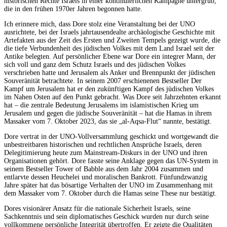
historischen Rechte Israels in einer kontinuierlichen Kampagne untergrub,
die in den frühen 1970er Jahren begonnen hatte.
Ich erinnere mich, dass Dore stolz eine Veranstaltung bei der UNO
ausrichtete, bei der Israels jahrtausendealte archäologische Geschichte mit
Artefakten aus der Zeit des Ersten und Zweiten Tempels gezeigt wurde, die
die tiefe Verbundenheit des jüdischen Volkes mit dem Land Israel seit der
Antike belegten. Auf persönlicher Ebene war Dore ein integrer Mann, der
sich voll und ganz dem Schutz Israels und des jüdischen Volkes
verschrieben hatte und Jerusalem als Anker und Brennpunkt der jüdischen
Souveränität betrachtete. In seinem 2007 erschienenen Bestseller Der
Kampf um Jerusalem hat er den zukünftigen Kampf des jüdischen Volkes
im Nahen Osten auf den Punkt gebracht. Was Dore seit Jahrzehnten erkannt
hat – die zentrale Bedeutung Jerusalems im islamistischen Krieg um
Jerusalem und gegen die jüdische Souveränität – hat die Hamas in ihrem
Massaker vom 7. Oktober 2023, das sie „al-Aqsa-Flut“ nannte, bestätigt.
Dore vertrat in der UNO-Vollversammlung geschickt und wortgewandt die
unbestreitbaren historischen und rechtlichen Ansprüche Israels, deren
Delegitimierung heute zum Mainstream-Diskurs in der UNO und ihren
Organisationen gehört. Dore fasste seine Anklage gegen das UN-System in
seinem Bestseller Tower of Babble aus dem Jahr 2004 zusammen und
entlarvte dessen Heuchelei und moralischen Bankrott. Fünfundzwanzig
Jahre später hat das bösartige Verhalten der UNO im Zusammenhang mit
dem Massaker vom 7. Oktober durch die Hamas seine These nur bestätigt.
Dores visionärer Ansatz für die nationale Sicherheit Israels, seine
Sachkenntnis und sein diplomatisches Geschick wurden nur durch seine
vollkommene persönliche Integrität übertroffen. Er zeigte die Qualitäten