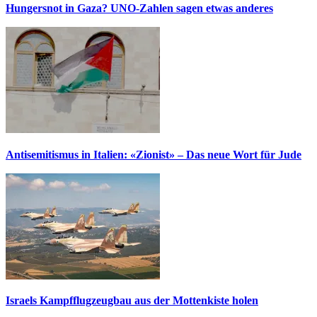
Hungersnot in Gaza? UNO-Zahlen sagen etwas anderes
Antisemitismus in Italien: «Zionist» – Das neue Wort für Jude
Israels Kampfflugzeugbau aus der Mottenkiste holen