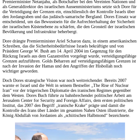
Premierminister Netanjahu, als Botschafter bei den Vereinten Nationen und
als Generaldirektor des israelischen Aussenministeriums setzte sich Dore für
die Verteidigung der Grenzen ein, einschliesslich der Kontrolle Israels über
den Jordangraben und das judäisch-samarische Bergland. Dores Einsatz war
entscheidend, um das Bewusstsein für die Aufrechterhaltung der Sicherheit
der israelischen Küstenebene zu schärfen, die den Grossteil der israelischen
Bevölkerung und Infrastruktur beherbergt.
Dore drängte Premierminister Ariel Scharon dazu, in einem amerikanischen
Schreiben, das die Sicherheitsbedürfnisse Israels bekräftigte und von
Präsident George W. Bush am 14. April 2004 im Gegenzug für den
Rückzug Israels aus dem Gazastreifen vorgelegt wurde, verteidigungsfähige
Grenzen aufzuführen. Golds Beharren auf verteidigungsfähigen Grenzen ist
nach der Invasion der Hamas und den Angriffen der Hisbollah noch
wichtiger geworden.
Doch Dores strategische Vision war noch weitreichender. Bereits 2007
warnte er Israel und die Welt in seinem Bestseller „The Rise of Nuclear
Iran“ vor der trügerischen Diplomatie des iranischen Regimes gegenüber
dem Westen. Dores Buch führte zu bahnbrechender politischer Arbeit am
Jerusalem Center for Security and Foreign Affairs, dem ersten politischen
Institut, das 2007 den Begriff „iranische Krake“ prägte und damit die
Kontrolle des Irans über Länder im gesamten Nahen Osten illustrierte, die
König Abdullah von Jordanien als „schiitischen Halbmond“ bezeichnete.