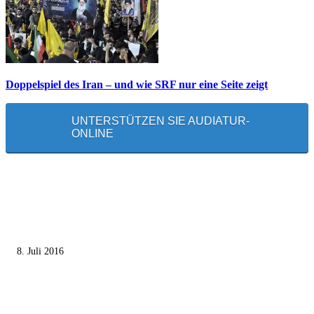
Doppelspiel des Iran – und wie SRF nur eine Seite zeigt
UNTERSTÜTZEN SIE AUDIATUR-
ONLINE
MEISTGELESEN
Die unerwünschte Offenbarung eines deutschen Syrers
8. Juli 2016
Pressefreiheit Fehlanzeige – Wie deutsche Politiker unliebsame Journaliste
mundtot machen wollen