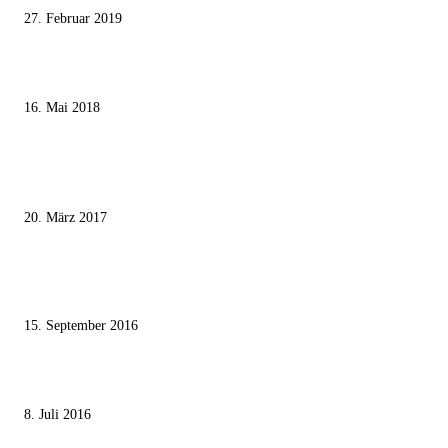
27. Februar 2019
Ägypter stoppten die Gaza-Grenzunruhen
16. Mai 2018
MEISTKOMMENTIERT
Wie der Iran den israelischen Golan «befreien» will
20. März 2017
Knesset-Abgeordnete Hanin Zoabi: „Wir können der Idee eines jüdischen
Staates nicht zustimmen“
15. September 2016
Die unerwünschte Offenbarung eines deutschen Syrers
8. Juli 2016
KATEGORIEN