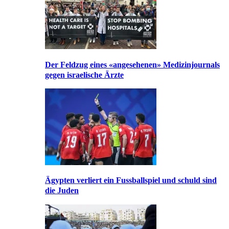
Der Feldzug eines «angesehenen» Medizinjournals
gegen israelische Ärzte
Ägypten verliert ein Fussballspiel und schuld sind
die Juden