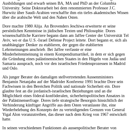
Ausbildungen und erwarb seinen BA, MA und PhD an der Columbia
University. Seine Doktorarbeit bei dem renommierten Professor J.C.
Hurwitz über Saudi-Arabien verschaffte ihm ein tiefes akademisches Wissen
über die arabische Welt und den Nahen Osten.
Dore machte 1980 Alija. An Brovenders Jeschiwa erweiterte er seine
persönlichen Kenntnisse in jüdischen Texten und Philosophie. Dores
wissenschaftliche Karriere begann dann am Jaffee Center der Universität Tel
Aviv, wo er das U.S.-Israel Defense Project leitete. Dort begann er, sich als
unabhängiger Denker zu etablieren, der gegen die etablierten
Lehrmeinungen anschrieb. Bei Jaffee verfasste er eine
Minderheitenmeinung in einem Kompendiumartikel, in dem er sich gegen
die Gründung eines palästinensischen Staates in den Hügeln von Judäa und
Samaria aussprach, noch vor den israelischen Friedensprozessen in Madrid
und Oslo.
Als junger Berater des damaligen stellvertretenden Aussenministers
Benjamin Netanjahu auf der Madrider Konferenz 1991 brachte Dore sein
Fachwissen in den Bereichen Politik und nationale Sicherheit ein. Dore
glaubte fest an die jordanisch-israelischen Beziehungen und an die
Möglichkeit eines föderal-konföderalen, sicherheitspolitischen Ansatzes in
der Palästinenserfrage. Dores tiefe strategische Besorgnis hinsichtlich der
Verhinderung künftiger Angriffe aus dem Osten veranlasste ihn, eine
Wiederbelebung des Konzepts der zu verteidigenden Grenzen von General
Yigal Alon voranzutreiben, das dieser nach dem Krieg von 1967 entwickelt
hatte.
In seinen verschiedenen Funktionen als aussenpolitischer Berater von