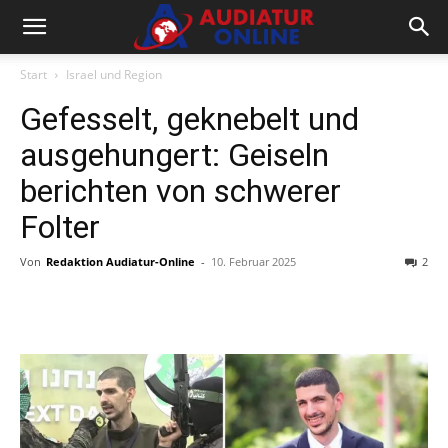
Start
Israel und Region
Gefesselt, geknebelt und
ausgehungert: Geiseln
berichten von schwerer
Folter
Von
Redaktion Audiatur-Online
-
10. Februar 2025
2
Facebook
X
Telegram
WhatsA