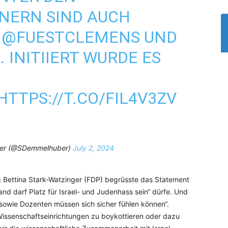
NERN SIND AUCH
,
@FUESTCLEMENS
UND
1
. INITIIERT WURDE ES
HTTPS://T.CO/FIL4V3ZV
er (@SDemmelhuber)
July 2, 2024
g Bettina Stark-Watzinger (FDP) begrüsste das Statement
nd darf Platz für Israel- und Judenhass sein“ dürfe. Und
sowie Dozenten müssen sich sicher fühlen können“.
 Wissenschaftseinrichtungen zu boykottieren oder dazu