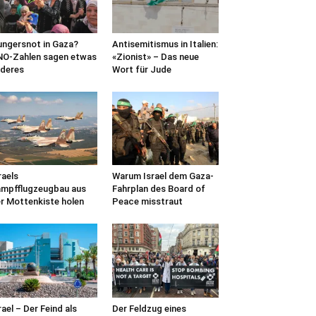
ngersnot in Gaza?
Antisemitismus in Italien:
O-Zahlen sagen etwas
«Zionist» – Das neue
deres
Wort für Jude
raels
Warum Israel dem Gaza-
mpfflugzeugbau aus
Fahrplan des Board of
r Mottenkiste holen
Peace misstraut
rael – Der Feind als
Der Feldzug eines