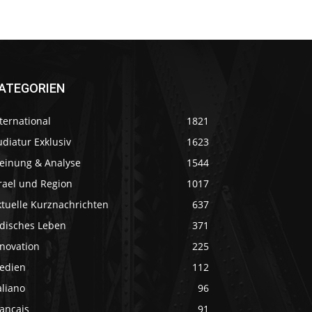
ATEGORIEN
ternational
1821
diatur Exklusiv
1623
einung & Analyse
1544
rael und Region
1017
ktuelle Kurznachrichten
637
üdisches Leben
371
nnovation
225
edien
112
aliano
96
ançais
91