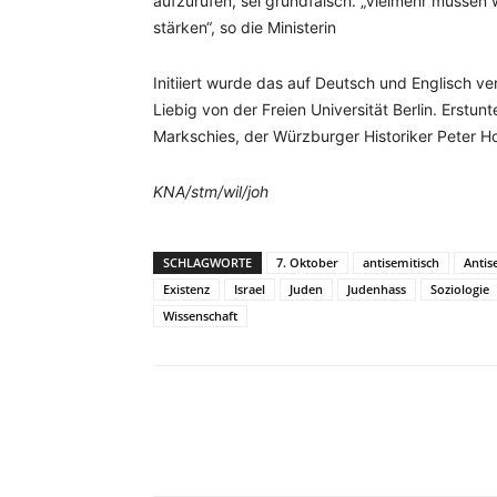
aufzurufen, sei grundfalsch. „Vielmehr müssen 
stärken“, so die Ministerin
Initiiert wurde das auf Deutsch und Englisch v
Liebig von der Freien Universität Berlin. Erstun
Markschies, der Würzburger Historiker Peter H
KNA/stm/wil/joh
SCHLAGWORTE
7. Oktober
antisemitisch
Antis
Existenz
Israel
Juden
Judenhass
Soziologie
Wissenschaft
Facebook
X
Telegram