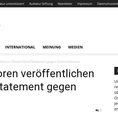
atur unterstützen!
Audiatur Stiftung
Newsletter
Impressum
Datenschutzer
INTERNATIONAL
MEINUNG
MEDIEN
lichen in Deutschland Statement gegen Antisemitismus
ren veröffentlichen
Un
Statement gegen
r
ü
Os
je
e
1