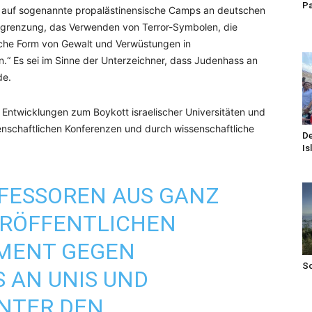
Pa
g auf sogenannte propalästinensische Camps an deutschen
Ausgrenzung, das Verwenden von Terror-Symbolen, die
gliche Form von Gewalt und Verwüstungen in
n.“ Es sei im Sinne der Unterzeichner, dass Judenhass an
de.
Entwicklungen zum Boykott israelischer Universitäten und
senschaftlichen Konferenzen und durch wissenschaftliche
De
Is
OFESSOREN AUS GANZ
RÖFFENTLICHEN
EMENT GEGEN
S
S
AN UNIS UND
NTER DEN