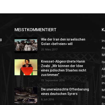
MEISTKOMMENTIERT
K
g
Wie der Iran den israelischen
In
Golan «befreien» will
Au
20. März 2017
M
Is
Knesset-Abgeordnete Hanin
Zoabi: „Wir können der Idee
A
eines jüdischen Staates nicht
zustimmen“
J
15. September 2016
I
Die unerwünschte Offenbarung
M
eines deutschen Syrers
It
8. Juli 2016
Fr