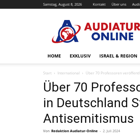
Samstag, August 8, 2026
Kontakt
Über uns
Audi
Audiatur-
Online
HOME
EXKLUSIV
ISRAEL & REGION
Start
International
Über 70 Professoren veröffent
Über 70 Professo
in Deutschland 
Antisemitismus
Von
Redaktion Audiatur-Online
-
2. Juli 2024