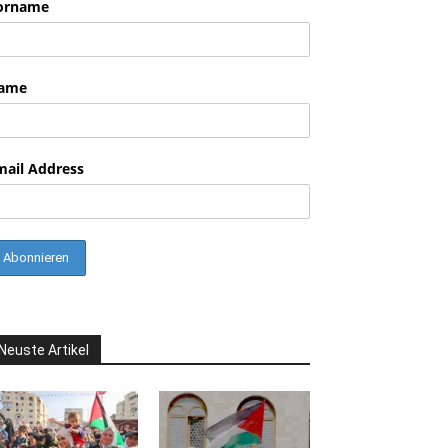
orname
nkedin
ame
mail Address
Neuste Artikel