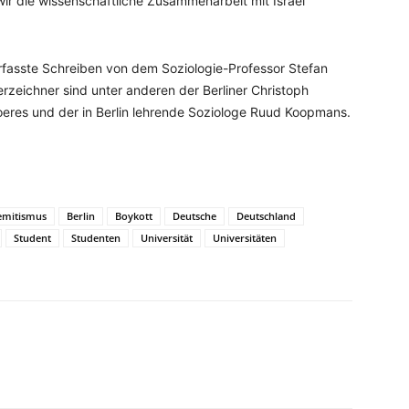
wir die wissenschaftliche Zusammenarbeit mit Israel
erfasste Schreiben von dem Soziologie-Professor Stefan
terzeichner sind unter anderen der Berliner Christoph
oeres und der in Berlin lehrende Soziologe Ruud Koopmans.
emitismus
Berlin
Boykott
Deutsche
Deutschland
Student
Studenten
Universität
Universitäten
WhatsApp
Email
Drucken
Li