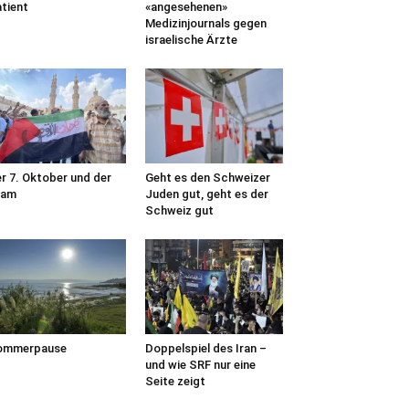
tient
«angesehenen»
Medizinjournals gegen
israelische Ärzte
r 7. Oktober und der
Geht es den Schweizer
lam
Juden gut, geht es der
Schweiz gut
ommerpause
Doppelspiel des Iran –
und wie SRF nur eine
Seite zeigt