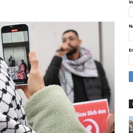
V
WhatsApp
Email
Drucken
Li
N
E