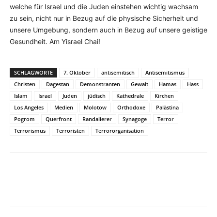
welche für Israel und die Juden einstehen wichtig wachsam
zu sein, nicht nur in Bezug auf die physische Sicherheit und
unsere Umgebung, sondern auch in Bezug auf unsere geistige
Gesundheit. Am Yisrael Chai!
SCHLAGWORTE
7. Oktober
antisemitisch
Antisemitismus
Christen
Dagestan
Demonstranten
Gewalt
Hamas
Hass
Islam
Israel
Juden
jüdisch
Kathedrale
Kirchen
Los Angeles
Medien
Molotow
Orthodoxe
Palästina
Pogrom
Querfront
Randalierer
Synagoge
Terror
Terrorismus
Terroristen
Terrororganisation
Facebook
X
Telegram
WhatsA