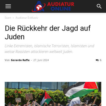
Start
Audiatur Exklusiv
Die Rückkehr der Jagd auf
Juden
Linke Extremisten, islamische Terroristen, Islamisten und
weisse Rassisten attackieren weltweit Juden.
Von
Gerardo Raffa
-
27. Juni 2024
6
Facebook
X
Telegram
WhatsA