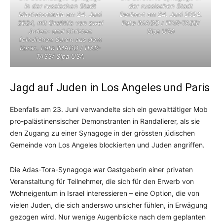
in der russischen Stadt
der russischen Stadt
Machatschkala am 24. Juni
Derbent am 24. Juni 2024.
2024, mit Grafittis von zwei
Foto IMAGO / ITAR-TASS/
Juden- und Christen
Sipa USA
feindlichen Suren aus dem
Koran. Foto IMAGO / ITAR-
TASS/ Sipa USA
Jagd auf Juden in Los Angeles und Paris
Ebenfalls am 23. Juni verwandelte sich ein gewalttätiger Mob
pro-palästinensischer Demonstranten in Randalierer, als sie
den Zugang zu einer Synagoge in der grössten jüdischen
Gemeinde von Los Angeles blockierten und Juden angriffen.
Die Adas-Tora-Synagoge war Gastgeberin einer privaten
Veranstaltung für Teilnehmer, die sich für den Erwerb von
Wohneigentum in Israel interessieren – eine Option, die von
vielen Juden, die sich anderswo unsicher fühlen, in Erwägung
gezogen wird. Nur wenige Augenblicke nach dem geplanten