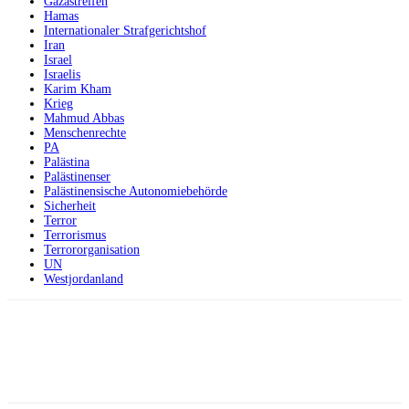
Gazastreifen
Hamas
Internationaler Strafgerichtshof
Iran
Israel
Israelis
Karim Kham
Krieg
Mahmud Abbas
Menschenrechte
PA
Palästina
Palästinenser
Palästinensische Autonomiebehörde
Sicherheit
Terror
Terrorismus
Terrororganisation
UN
Westjordanland
Facebook
X
Telegram
WhatsApp