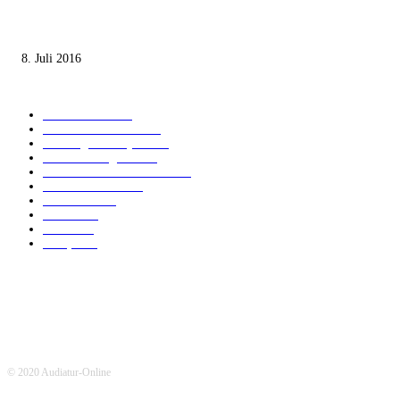
Die unerwünschte Offenbarung eines deutschen Syrers
8. Juli 2016
KATEGORIEN
International
1821
Audiatur Exklusiv
1623
Meinung & Analyse
1544
Israel und Region
1017
Aktuelle Kurznachrichten
637
Jüdisches Leben
371
Innovation
225
Medien
112
Italiano
96
Français
91
© 2020 Audiatur-Online