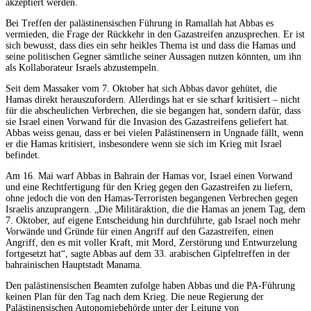
akzeptiert werden.
Bei Treffen der palästinensischen Führung in Ramallah hat Abbas es
vermieden, die Frage der Rückkehr in den Gazastreifen anzusprechen. Er ist
sich bewusst, dass dies ein sehr heikles Thema ist und dass die Hamas und
seine politischen Gegner sämtliche seiner Aussagen nutzen könnten, um ihn
als Kollaborateur Israels abzustempeln.
Seit dem Massaker vom 7. Oktober hat sich Abbas davor gehütet, die
Hamas direkt herauszufordern. Allerdings hat er sie scharf kritisiert – nicht
für die abscheulichen Verbrechen, die sie begangen hat, sondern dafür, dass
sie Israel einen Vorwand für die Invasion des Gazastreifens geliefert hat.
Abbas weiss genau, dass er bei vielen Palästinensern in Ungnade fällt, wenn
er die Hamas kritisiert, insbesondere wenn sie sich im Krieg mit Israel
befindet.
Am 16. Mai warf Abbas in Bahrain der Hamas vor, Israel einen Vorwand
und eine Rechtfertigung für den Krieg gegen den Gazastreifen zu liefern,
ohne jedoch die von den Hamas-Terroristen begangenen Verbrechen gegen
Israelis anzuprangern. „Die Militäraktion, die die Hamas an jenem Tag, dem
7. Oktober, auf eigene Entscheidung hin durchführte, gab Israel noch mehr
Vorwände und Gründe für einen Angriff auf den Gazastreifen, einen
Angriff, den es mit voller Kraft, mit Mord, Zerstörung und Entwurzelung
fortgesetzt hat“, sagte Abbas auf dem 33. arabischen Gipfeltreffen in der
bahrainischen Hauptstadt Manama.
Den palästinensischen Beamten zufolge haben Abbas und die PA-Führung
keinen Plan für den Tag nach dem Krieg. Die neue Regierung der
Palästinensischen Autonomiebehörde unter der Leitung von