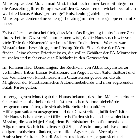
Ministerpräsident Mohammad Mustafa hat noch immer keine Strategie für
die Ausweitung ihrer Befugnisse auf den Gazastreifen entwickelt, vor allem
weil die Hamas Abbas‘ „einseitige“ Entscheidung ablehnt, einen
Ministerpräsidenten ohne voherige Beratung mit der Terrogruppe ernannt zu
haben.
Es ist daher unwahrscheinlich, dass Mustafas Regierung in absehbarer Zeit
ihre Arbeit im Gazastreifen aufnehmen wird, da die Hamas nach wie vor
viele Teile der Küstenenklave kontrolliert. In den letzten Wochen war
Mustafa damit beschäftigt, eine Lösung für die Finanzkrise der PA zu
finden. Seine oberste Priorität ist es, die vollen Gehälter der PA-Mitarbeiter
zu zahlen und nicht etwa eine Rückkehr in den Gazastreifen.
Im Rahmen ihrer Bemühungen, die Rückkehr von Abbas-Loyalisten zu
verhindern, haben Hamas-Milizionäre ein Auge auf den Aufenthaltsort und
das Verhalten von Palästinensern im Gazastreifen geworfen, die als
Mitglieder der Palästinensischen Autonomiebehörde und ihrer regierenden
Fatah-Partei gelten.
Im vergangenen Monat gab die Hamas bekannt, dass ihre Männer mehrere
Geheimdienstmitarbeiter der Palästinensischen Autonomiebehörde
festgenommen hätten, die sich als Mitarbeiter humanitärer
Hilfsorganisationen ausgegeben und den Gazastreifen „infiltriert“ hätten.
Die Hamas behauptete, die Offiziere befänden sich auf einer verdeckten
Mission, die von Majed Faraj, dem Befehlshaber des palästinensischen
Allgemeinen Nachrichtendienstes (GIS), in Abstimmung mit Israel und
einigen arabischen Ländern, vermutlich Ägypten, den Vereinigten
Arabischen Emiraten, Saudi-Arabien und Jordanien, organisiert und