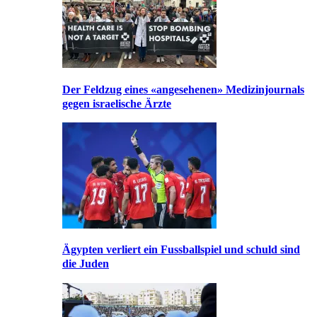
Der Feldzug eines «angesehenen» Medizinjournals
gegen israelische Ärzte
Ägypten verliert ein Fussballspiel und schuld sind
die Juden