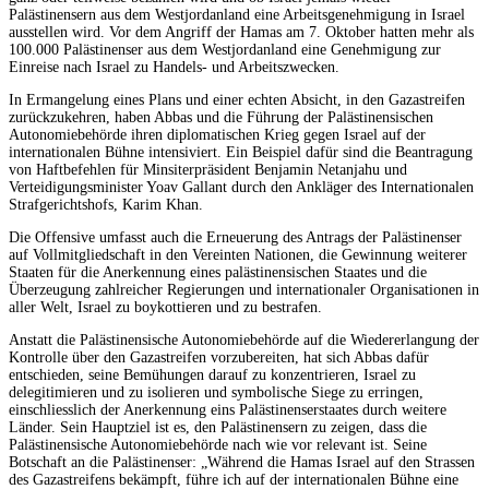
Palästinensern aus dem Westjordanland eine Arbeitsgenehmigung in Israel
ausstellen wird. Vor dem Angriff der Hamas am 7. Oktober hatten mehr als
100.000 Palästinenser aus dem Westjordanland eine Genehmigung zur
Einreise nach Israel zu Handels- und Arbeitszwecken.
In Ermangelung eines Plans und einer echten Absicht, in den Gazastreifen
zurückzukehren, haben Abbas und die Führung der Palästinensischen
Autonomiebehörde ihren diplomatischen Krieg gegen Israel auf der
internationalen Bühne intensiviert. Ein Beispiel dafür sind die Beantragung
von Haftbefehlen für Minsiterpräsident Benjamin Netanjahu und
Verteidigungsminister Yoav Gallant durch den Ankläger des Internationalen
Strafgerichtshofs, Karim Khan.
Die Offensive umfasst auch die Erneuerung des Antrags der Palästinenser
auf Vollmitgliedschaft in den Vereinten Nationen, die Gewinnung weiterer
Staaten für die Anerkennung eines palästinensischen Staates und die
Überzeugung zahlreicher Regierungen und internationaler Organisationen in
aller Welt, Israel zu boykottieren und zu bestrafen.
Anstatt die Palästinensische Autonomiebehörde auf die Wiedererlangung der
Kontrolle über den Gazastreifen vorzubereiten, hat sich Abbas dafür
entschieden, seine Bemühungen darauf zu konzentrieren, Israel zu
delegitimieren und zu isolieren und symbolische Siege zu erringen,
einschliesslich der Anerkennung eins Palästinenserstaates durch weitere
Länder. Sein Hauptziel ist es, den Palästinensern zu zeigen, dass die
Palästinensische Autonomiebehörde nach wie vor relevant ist. Seine
Botschaft an die Palästinenser: „Während die Hamas Israel auf den Strassen
des Gazastreifens bekämpft, führe ich auf der internationalen Bühne eine