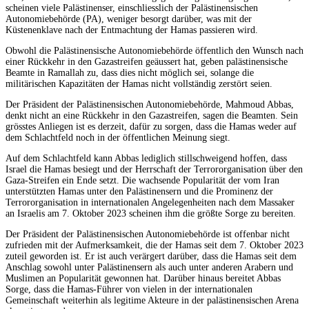
scheinen viele Palästinenser, einschliesslich der Palästinensischen
Autonomiebehörde (PA), weniger besorgt darüber, was mit der
Küstenenklave nach der Entmachtung der Hamas passieren wird.
Obwohl die Palästinensische Autonomiebehörde öffentlich den Wunsch nach
einer Rückkehr in den Gazastreifen geäussert hat, geben palästinensische
Beamte in Ramallah zu, dass dies nicht möglich sei, solange die
militärischen Kapazitäten der Hamas nicht vollständig zerstört seien.
Der Präsident der Palästinensischen Autonomiebehörde, Mahmoud Abbas,
denkt nicht an eine Rückkehr in den Gazastreifen, sagen die Beamten. Sein
grösstes Anliegen ist es derzeit, dafür zu sorgen, dass die Hamas weder auf
dem Schlachtfeld noch in der öffentlichen Meinung siegt.
Auf dem Schlachtfeld kann Abbas lediglich stillschweigend hoffen, dass
Israel die Hamas besiegt und der Herrschaft der Terrororganisation über den
Gaza-Streifen ein Ende setzt. Die wachsende Popularität der vom Iran
unterstützten Hamas unter den Palästinensern und die Prominenz der
Terrororganisation in internationalen Angelegenheiten nach dem Massaker
an Israelis am 7. Oktober 2023 scheinen ihm die größte Sorge zu bereiten.
Der Präsident der Palästinensischen Autonomiebehörde ist offenbar nicht
zufrieden mit der Aufmerksamkeit, die der Hamas seit dem 7. Oktober 2023
zuteil geworden ist. Er ist auch verärgert darüber, dass die Hamas seit dem
Anschlag sowohl unter Palästinensern als auch unter anderen Arabern und
Muslimen an Popularität gewonnen hat. Darüber hinaus bereitet Abbas
Sorge, dass die Hamas-Führer von vielen in der internationalen
Gemeinschaft weiterhin als legitime Akteure in der palästinensischen Arena