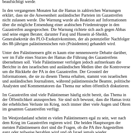
beaufsichtigt werde.
In den vergangenen Monaten hat die Hamas in zahlreichen Warnungen
erklärt, dass sie die Anwesenheit ausländischer Parteien im Gazastreifen
nicht zulassen werde. Die Warnung wurde als Reaktion auf Informationen
über die mögliche Entsendung einer arabischen Friedenstruppe in den
Gazastreifen ausgesprochen. Die Warnung richtete sich auch gegen Abbas
und seine engen Berater, darunter Faraj und Hussein al-Sheikh,
Generalsekretär des PLO-Exekutivkomitees, der als potenzieller Nachfolger
des 88-jährigen palästinensischen
rais
(Präsidenten) gehandelt wird.
Unter den Palästinensern gibt es kaum eine nennenswerte Debatte darüber,
wer im Falle eines Sturzes der Hamas die Führung des Gazastreifens
übernehmen soll. Viele Palästinenser verfolgen jedoch aufmerksam die
Berichte in den israelischen und ausländischen Medien über die Kontroverse
um die Rückkehr der PA in den Gazastreifen. Der Grossteil der
Informationen, die sie zu diesem Thema erhalten, stammt von israelischen
und ausländischen Journalisten, während palästinensische Beamte, politische
Analysten und Kommentatoren das Thema nur selten öffentlich diskutieren.
Im Gazastreifen sind viele Palästinenser häufig nicht bereit, das Thema in
der Öffentlichkeit anzusprechen. Sie sind sich bewusst, dass die Hamas trotz
der erheblichen Verluste im Krieg, noch immer über viele Augen und Ohren
im gesamten Gazastreifen verfügt.
Im Westjordanland scheint es vielen Palästinensern egal zu sein, wer nach
dem Krieg im Gazastreifen regieren wird. Die beiden Hauptsorgen der
meisten Palästinensern dort sind die Fragen, ob die PA ihre Angestellten
ganz oder teilweise bezahlen wird und ob Israel jemals wieder