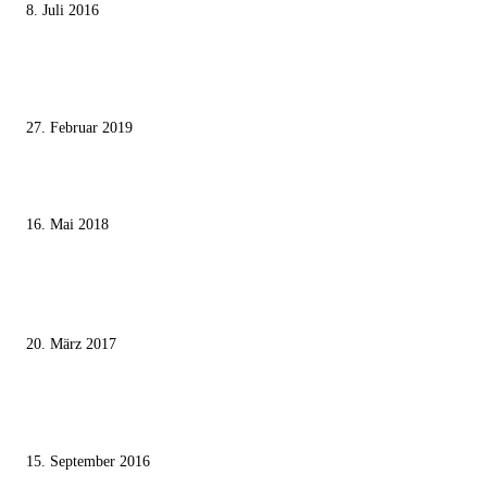
8. Juli 2016
Pressefreiheit Fehlanzeige – Wie deutsche Politiker unliebsame Journaliste
mundtot machen wollen
27. Februar 2019
Ägypter stoppten die Gaza-Grenzunruhen
16. Mai 2018
MEISTKOMMENTIERT
Wie der Iran den israelischen Golan «befreien» will
20. März 2017
Knesset-Abgeordnete Hanin Zoabi: „Wir können der Idee eines jüdischen
Staates nicht zustimmen“
15. September 2016