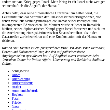
andere Art von Krieg gegen Israel. Mein Krieg ist für Israel nicht weniger
schmerzhaft als die Angriffe der Hamas.“
Abbas hofft, dass seine diplomatische Offensive ihm helfen wird, die
Legitimität und das Vertrauen der Palästinenser zurückzugewinnen, von
denen viele laut Meinungsumfragen die Hamas seiner korrupten und
inkompetenten PA vorziehen. Im Moment würde er lieber in Ramallah
bleiben, seinen diplomatischen Kampf gegen Israel fortsetzen und sich um
die Anerkennung eines palästinensischen Staates bemühen, als in den
Gazastreifen zurückzukehren und eine Konfrontation mit der Hamas zu
riskieren.
Khaled Abu Toameh ist ein preisgekrönter israelisch-arabischer Journalist,
Dozent und Dokumentarfilmer, der sich auf palästinensische
Angelegenheiten spezialisiert hat. Auf Englisch zuerst erschienen beim
Jerusalem Center for Public Affairs. Übersetzung und Redaktion Audiatur-
Online.
Schlagworte
Abbas
Anerkennung
Antisemitismus
Araber
Autonomiebehörde
Boykott
Fatah
Frieden
Gaza