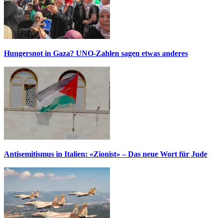
Hungersnot in Gaza? UNO-Zahlen sagen etwas anderes
Antisemitismus in Italien: «Zionist» – Das neue Wort für Jude