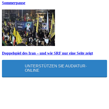
Sommerpause
Doppelspiel des Iran – und wie SRF nur eine Seite zeigt
UNTERSTÜTZEN SIE AUDIATUR-
ONLINE
MEISTGELESEN
Die unerwünschte Offenbarung eines deutschen Syrers