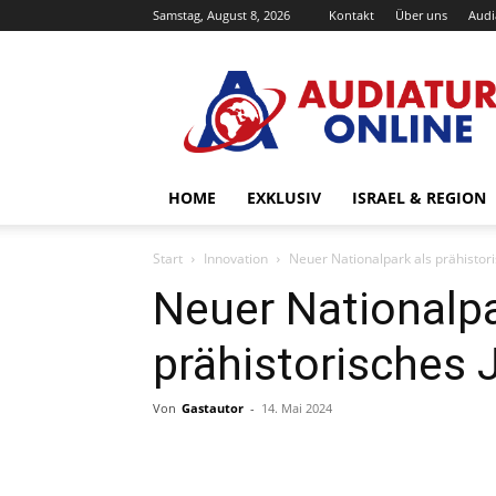
Samstag, August 8, 2026
Kontakt
Über uns
Audi
Audiatur-
Online
HOME
EXKLUSIV
ISRAEL & REGION
Start
Innovation
Neuer Nationalpark als prähistor
Neuer Nationalpa
prähistorisches 
Von
Gastautor
-
14. Mai 2024
Facebook
X
Telegram