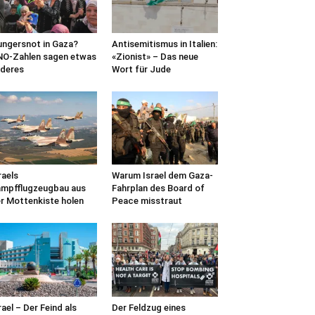
ngersnot in Gaza?
Antisemitismus in Italien:
O-Zahlen sagen etwas
«Zionist» – Das neue
deres
Wort für Jude
raels
Warum Israel dem Gaza-
mpfflugzeugbau aus
Fahrplan des Board of
r Mottenkiste holen
Peace misstraut
rael – Der Feind als
Der Feldzug eines