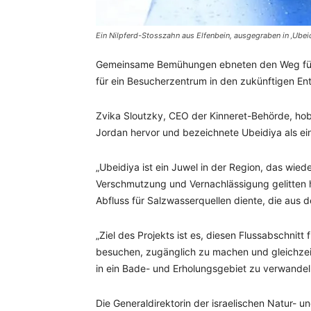
Ein Nilpferd-Stosszahn aus Elfenbein, ausgegraben in ‚Ubeidi
Gemeinsame Bemühungen ebneten den Weg für 
für ein Besucherzentrum in den zukünftigen En
Zvika Sloutzky, CEO der Kinneret-Behörde, h
Jordan hervor und bezeichnete Ubeidiya als ein
„Ubeidiya ist ein Juwel in der Region, das wied
Verschmutzung und Vernachlässigung gelitten h
Abfluss für Salzwasserquellen diente, die aus 
„Ziel des Projekts ist es, diesen Flussabschnit
besuchen, zugänglich zu machen und gleichzei
in ein Bade- und Erholungsgebiet zu verwandel
Die Generaldirektorin der israelischen Natur- 