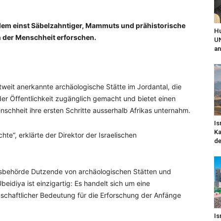
n dem einst Säbelzahntiger, Mammuts und prähistorische
Hu
n der Menschheit erforschen.
UN
an
tweit anerkannte archäologische Stätte im Jordantal, die
 der Öffentlichkeit zugänglich gemacht und bietet einen
enschheit ihre ersten Schritte ausserhalb Afrikas unternahm.
Is
Ka
hte“, erklärte der Direktor der Israelischen
de
tumsbehörde Dutzende von archäologischen Stätten und
beidiya ist einzigartig: Es handelt sich um eine
nschaftlicher Bedeutung für die Erforschung der Anfänge
Is