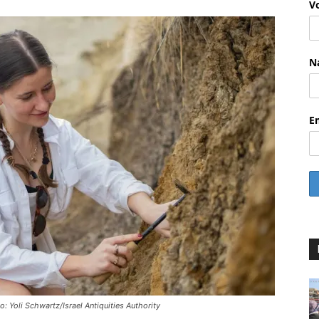
V
N
E
o: Yoli Schwartz/Israel Antiquities Authority