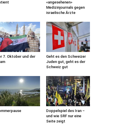
tient
«angesehenen»
Medizinjournals gegen
israelische Ärzte
r 7. Oktober und der
Geht es den Schweizer
lam
Juden gut, geht es der
Schweiz gut
ommerpause
Doppelspiel des Iran –
und wie SRF nur eine
Seite zeigt