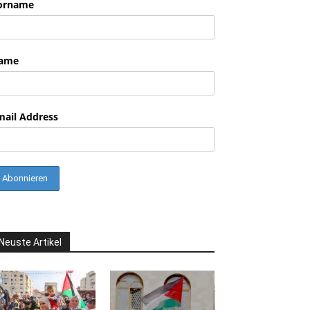
orname
ame
mail Address
Neuste Artikel