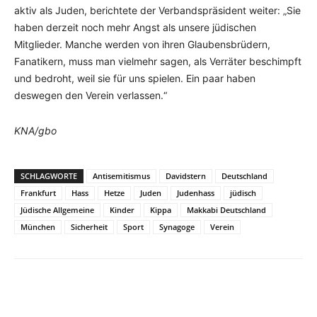
aktiv als Juden, berichtete der Verbandspräsident weiter: „Sie
haben derzeit noch mehr Angst als unsere jüdischen
Mitglieder. Manche werden von ihren Glaubensbrüdern,
Fanatikern, muss man vielmehr sagen, als Verräter beschimpft
und bedroht, weil sie für uns spielen. Ein paar haben
deswegen den Verein verlassen.“
KNA/gbo
SCHLAGWORTE
Antisemitismus
Davidstern
Deutschland
Frankfurt
Hass
Hetze
Juden
Judenhass
jüdisch
Jüdische Allgemeine
Kinder
Kippa
Makkabi Deutschland
München
Sicherheit
Sport
Synagoge
Verein
Facebook
X
Telegram
WhatsA