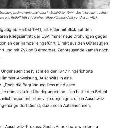
Erholungsheims von Auschwitz in Solahütte, 1944. Von links nach rechts:
ele und Rudolf Höss (der ehemalige Kommandant von Auschwitz).
ültig ab Herbst 1941, als Hitler mit Blick auf den
ren Kriegseintritt der USA immer neue Drohungen gegen
ktion an der Rampe“ eingeführt. Direkt aus den Güterzügen
rt und mit Zyklon B ermordet. Zehntausende kamen noch
.
 Ungeheuerliches“, schrieb der 1947 hingerichtete
Himmler-Anweisung, Auschwitz in eine
 „Doch die Begründung liess mir diesen
ellte damals keine Überlegungen an – ich hatte den Befehl
nlich argumentierten viele derjenigen, die in Auschwitz
ngehörige dort Dienst, dazu noch Aufseherinnen,
ter Auschwitz-Prozess. Sechs Angeklagte wurden zu