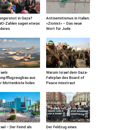
ngersnot in Gaza?
Antisemitismus in Italien:
O-Zahlen sagen etwas
«Zionist» – Das neue
deres
Wort für Jude
raels
Warum Israel dem Gaza-
mpfflugzeugbau aus
Fahrplan des Board of
r Mottenkiste holen
Peace misstraut
rael – Der Feind als
Der Feldzug eines