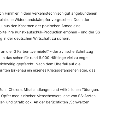
rich Himmler in dem verkehrstechnisch gut angebundenen
polnische Widerstandskämpfer vorgesehen. Doch der
azu, aus den Kasernen der polnischen Armee eine
llte ihre Kunstkautschuk-Produktion erhöhen – und der SS
 in der deutschen Wirtschaft zu sichern.
 an die IG Farben „vermietet“ – der zynische Schriftzug
 In das schon für rund 8.000 Häftlinge viel zu enge
ichzeitig gepfercht. Nach dem Überfall auf die
ernten Birkenau ein eigenes Kriegsgefangenenlager, das
uhr, Cholera, Misshandlungen und willkürlichen Tötungen.
e Opfer medizinischer Menschenversuche von SS-Ärzten,
lter- und Strafblock. An der berüchtigten „Schwarzen