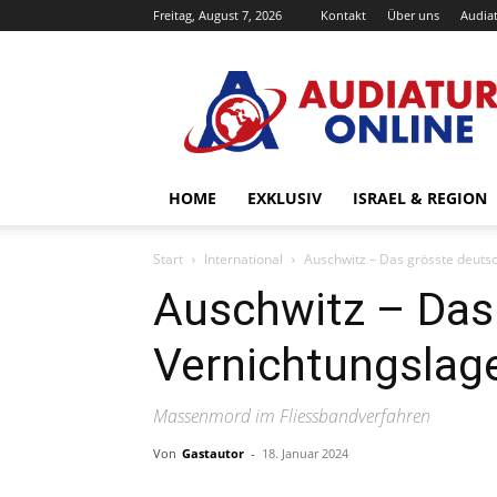
Freitag, August 7, 2026
Kontakt
Über uns
Audiat
Audiatur-
Online
HOME
EXKLUSIV
ISRAEL & REGION
Start
International
Auschwitz – Das grösste deuts
Auschwitz – Das
Vernichtungslag
Massenmord im Fliessbandverfahren
Von
Gastautor
-
18. Januar 2024