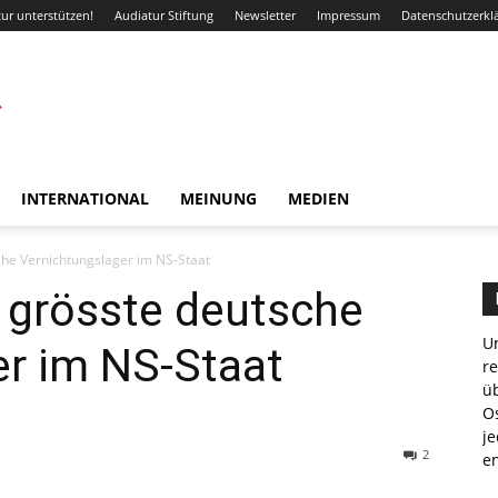
ur unterstützen!
Audiatur Stiftung
Newsletter
Impressum
Datenschutzerkl
INTERNATIONAL
MEINUNG
MEDIEN
che Vernichtungslager im NS-Staat
 grösste deutsche
Un
er im NS-Staat
r
ü
Os
je
2
e