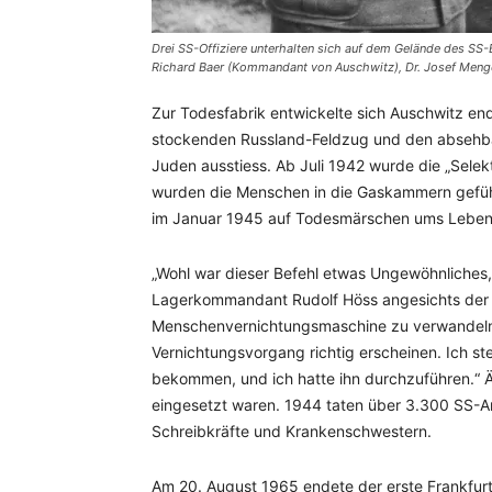
Drei SS-Offiziere unterhalten sich auf dem Gelände des SS-
Richard Baer (Kommandant von Auschwitz), Dr. Josef Meng
Zur Todesfabrik entwickelte sich Auschwitz endg
stockenden Russland-Feldzug und den absehba
Juden ausstiess. Ab Juli 1942 wurde die „Sele
wurden die Menschen in die Gaskammern gefüh
im Januar 1945 auf Todesmärschen ums Leben
„Wohl war dieser Befehl etwas Ungewöhnliches,
Lagerkommandant Rudolf Höss angesichts der 
Menschenvernichtungsmaschine zu verwandeln.
Vernichtungsvorgang richtig erscheinen. Ich st
bekommen, und ich hatte ihn durchzuführen.“ Äh
eingesetzt waren. 1944 taten über 3.300 SS-A
Schreibkräfte und Krankenschwestern.
Am 20. August 1965 endete der erste Frankfur