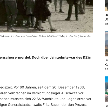
Hu
UN
an
-Birkenau im deutsch besetzten Polen, Mai/Juni 1944, in der Endphase des
Menschen ermordet. Doch über Jahrzehnte war des KZ in
Is
Ka
de
iegszeit. Vor 60 Jahren, seit dem 20. Dezember 1963,
lbaren Verbrechen im Vernichtungslager Auschwitz vor
egsende mussten sich 22 SS-Wachleute und Lager-Ärzte vor
igen Generalstaatsanwalts Fritz Bauer, der den Prozess
Is