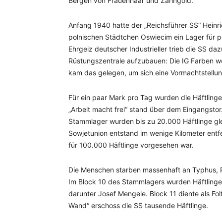
Bergen von Frauenhaar und Zahngold.
Anfang 1940 hatte der „Reichsführer SS“ Hein
polnischen Städtchen Oswiecim ein Lager für 
Ehrgeiz deutscher Industrieller trieb die SS d
Rüstungszentrale aufzubauen: Die IG Farben wo
kam das gelegen, um sich eine Vormachtstellung
Für ein paar Mark pro Tag wurden die Häftlinge
„Arbeit macht frei“ stand über dem Eingangstor.
Stammlager wurden bis zu 20.000 Häftlinge gle
Sowjetunion entstand im wenige Kilometer entf
für 100.000 Häftlinge vorgesehen war.
Die Menschen starben massenhaft an Typhus, R
Im Block 10 des Stammlagers wurden Häftling
darunter Josef Mengele. Block 11 diente als Fo
Wand“ erschoss die SS tausende Häftlinge.