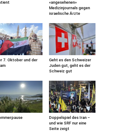
tient
«angesehenen»
Medizinjournals gegen
israelische Ärzte
r 7. Oktober und der
Geht es den Schweizer
lam
Juden gut, geht es der
Schweiz gut
ommerpause
Doppelspiel des Iran –
und wie SRF nur eine
Seite zeigt