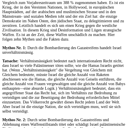
Vergleich zum Vorjahreszeitraum um 388 % zugenommen haben. Es ist ein
Krieg, der in den Vereinten Nationen, in Hollywood, in europäischen
Hauptstädten, auf der arabischen und muslimischen Strasse und in den
Mainstream- und sozialen Medien tobt und der ein Ziel hat: die einzige
Demokratie im Nahen Osten, den jüdischen Staat, zu delegitimieren und zu
zerstören. Letztlich handelt es sich um einen Krieg gegen die westliche
Zivilisation. In diesem Krieg sind Desinformation und Lügen strategische
Waffen. Es ist an der Zeit, diese Waffen unschädlich zu machen. Hier
folgen zehn Mythen und die Fakten dazu.
Mythos Nr. 1:
Durch die Bombardierung des Gazastreifens handelt Israel
unverhältnismässig.
Tatsache:
Verhältnismässigkeit bedeutet nach internationalem Recht nicht,
dass Israel so viele Palästinenser töten sollte, wie die Hamas Israelis getötet
hat. (Wenn „Verhältnismässigkeit“ die Vergeltung von Gleichem mit
Gleichem bedeutete, müsste Israel die gleiche Anzahl von Raketen
abschiessen wie die Hamas, die gleiche Anzahl von Geiseln entführen, die
gleiche Anzahl von Frauen vergewaltigen und die gleiche Anzahl von Babys
enthaupten—eine absurde Logik.) Verhältnismässigkeit bedeutet, dass ein
angegriffener Staat das Recht hat, sich im Verhältnis zur Bedrohung zu
verteidigen und die zur Beseitigung der Bedrohung erforderlichen Mittel
einzusetzen. Das Völkerrecht gewährt dieses Recht jedem Land der Welt.
Aber Israel ist die einzige Nation, die sich verteidigen muss, weil sie sich
selbst verteidigt.
Mythos Nr. 2:
Durch seine Bombardierung des Gazastreifens und
Ablehnung eines Waffenstillstands tötet oder schädigt Israel palästinensische