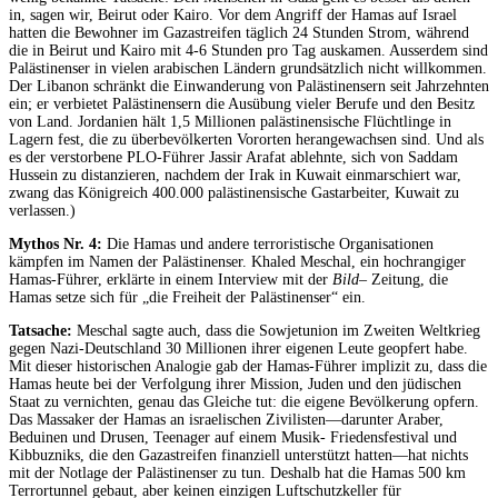
in, sagen wir, Beirut oder Kairo. Vor dem Angriff der Hamas auf Israel
hatten die Bewohner im Gazastreifen täglich 24 Stunden Strom, während
die in Beirut und Kairo mit 4-6 Stunden pro Tag auskamen. Ausserdem sind
Palästinenser in vielen arabischen Ländern grundsätzlich nicht willkommen.
Der Libanon schränkt die Einwanderung von Palästinensern seit Jahrzehnten
ein; er verbietet Palästinensern die Ausübung vieler Berufe und den Besitz
von Land. Jordanien hält 1,5 Millionen palästinensische Flüchtlinge in
Lagern fest, die zu überbevölkerten Vororten herangewachsen sind. Und als
es der verstorbene PLO-Führer Jassir Arafat ablehnte, sich von Saddam
Hussein zu distanzieren, nachdem der Irak in Kuwait einmarschiert war,
zwang das Königreich 400.000 palästinensische Gastarbeiter, Kuwait zu
verlassen.)
Mythos Nr. 4:
Die Hamas und andere terroristische Organisationen
kämpfen im Namen der Palästinenser. Khaled Meschal, ein hochrangiger
Hamas-Führer, erklärte in einem Interview mit der
Bild
– Zeitung, die
Hamas setze sich für „die Freiheit der Palästinenser“ ein.
Tatsache:
Meschal sagte auch, dass die Sowjetunion im Zweiten Weltkrieg
gegen Nazi-Deutschland 30 Millionen ihrer eigenen Leute geopfert habe.
Mit dieser historischen Analogie gab der Hamas-Führer implizit zu, dass die
Hamas heute bei der Verfolgung ihrer Mission, Juden und den jüdischen
Staat zu vernichten, genau das Gleiche tut: die eigene Bevölkerung opfern.
Das Massaker der Hamas an israelischen Zivilisten—darunter Araber,
Beduinen und Drusen, Teenager auf einem Musik- Friedensfestival und
Kibbuzniks, die den Gazastreifen finanziell unterstützt hatten—hat nichts
mit der Notlage der Palästinenser zu tun. Deshalb hat die Hamas 500 km
Terrortunnel gebaut, aber keinen einzigen Luftschutzkeller für