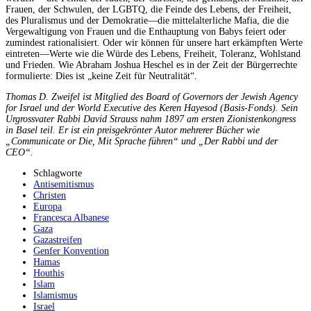
Frauen, der Schwulen, der LGBTQ, die Feinde des Lebens, der Freiheit,
des Pluralismus und der Demokratie—die mittelalterliche Mafia, die die
Vergewaltigung von Frauen und die Enthauptung von Babys feiert oder
zumindest rationalisiert. Oder wir können für unsere hart erkämpften Werte
eintreten—Werte wie die Würde des Lebens, Freiheit, Toleranz, Wohlstand
und Frieden. Wie Abraham Joshua Heschel es in der Zeit der Bürgerrechte
formulierte: Dies ist „keine Zeit für Neutralität“.
Thomas D. Zweifel ist Mitglied des Board of Governors der Jewish Agency
for Israel und der World Executive des Keren Hayesod (Basis-Fonds). Sein
Urgrossvater Rabbi David Strauss nahm 1897 am ersten Zionistenkongress
in Basel teil. Er ist ein preisgekrönter Autor mehrerer Bücher wie
„Communicate or Die, Mit Sprache führen“ und „Der Rabbi und der
CEO“.
Schlagworte
Antisemitismus
Christen
Europa
Francesca Albanese
Gaza
Gazastreifen
Genfer Konvention
Hamas
Houthis
Islam
Islamismus
Israel