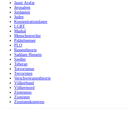
Jassir Arafat
Jerusalem
Jordanien
Juden
Konzentrationslager
LGBT
Mashal
Menschenrechte
Palästinenser
PLO
Rassentheorie
Saddam Hussein
Siedler
Teheran
Terrorismus
Terroristen
Verschwörungstheorie
Völkerbund
Völkermord
Zionismus
Zionisten
Zionistenkongress
Facebook
X
Telegram
WhatsApp