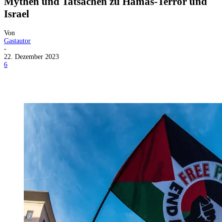
Mythen und Tatsachen zu Hamas-Terror und
Israel
Von
Gastautor
-
22. Dezember 2023
6
Facebook
X
Telegram
WhatsApp