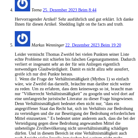
Teena
25. Dezember 2023 Beim 8:44
Hervorragender Artikel! Sehr ausführlich und gut erklärt. Ich danke
Ihnen für diesen Artikel. Shedding light on the facts and truth.
Markus Wenninger
22. Dezember 2023 Beim 19:20
Leider vermischt Thomas Zweifel bei vielen Punkten seiner Liste
echte Probleme mit schiefen bis falschen Gegenargumenten. Dadurch
verliert er insgesamt sehr an der für sein Anliegen eigentlich
notwendigen Glaubwürdigkeit. Damit es nicht allzu sehr ausufert,
greife ich nur drei Punkte heraus.
1. Wenn die Frage der Verhältnismäßigkeit (Mythos 1) so einfach
wäre, wie Zweifel das darstellt, bräuchte man darüber nicht weiter
zu reden. Um zu erfahren, dass dem keineswegs so ist, braucht man
nur “Völkerrecht Verhältnismäßigkeit” zu googeln und wird dort auf
eine umfangreiche juristische Literatur zu dieser Frage hingewiesen.
Denn Verhältnismäßigkeit bedeutet eben nicht nur, “dass ein
angegriffener Staat das Recht hat, sich im Verhältnis zur Bedrohung
zu verteidigen und die zur Beseitigung der Bedrohung erforderlichen
Mittel einzusetzen.” Es bedeutet unter anderem auch, dass die bei der
Verteidigung gegen diese Bedrohung angewandten Mittel die
unbeteiligte Zivilbevölkerung nicht unverhältnismäßig schädigen
dürfen. Und in diesem Bereich ist eine Verhältnismäßigkeit auch