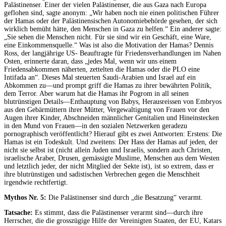
Palästinenser. Einer der vielen Palästinenser, die aus Gaza nach Europa
geflohen sind, sagte anonym: „Wir haben noch nie einen politischen Führer
der Hamas oder der Palästinensischen Autonomiebehörde gesehen, der sich
wirklich bemüht hätte, den Menschen in Gaza zu helfen.“ Ein anderer sagte:
„Sie sehen die Menschen nicht. Für sie sind wir ein Geschäft, eine Ware,
eine Einkommensquelle.“ Was ist also die Motivation der Hamas? Dennis
Ross, der langjährige US- Beauftragte für Friedensverhandlungen im Nahen
Osten, erinnerte daran, dass „jedes Mal, wenn wir uns einem
Friedensabkommen näherten, zettelten die Hamas oder die PLO eine
Intifada an“. Dieses Mal steuerten Saudi-Arabien und Israel auf ein
Abkommen zu—und prompt griff die Hamas zu ihrer bewährten Politik,
dem Terror. Aber warum hat die Hamas ihr Pogrom in all seinen
blutrünstigen Details—Enthauptung von Babys, Herausreissen von Embryos
aus den Gebärmüttern ihrer Mütter, Vergewaltigung von Frauen vor den
Augen ihrer Kinder, Abschneiden männlicher Genitalien und Hineinstecken
in den Mund von Frauen—in den sozialen Netzwerken geradezu
pornographisch veröffentlicht? Hierauf gibt es zwei Antworten: Erstens: Die
Hamas ist ein Todeskult. Und zweitens: Der Hass der Hamas auf jeden, der
nicht sie selbst ist (nicht allein Juden und Israelis, sondern auch Christen,
israelische Araber, Drusen, gemässigte Muslime, Menschen aus dem Westen
und letztlich jeder, der nicht Mitglied der Sekte ist), ist so extrem, dass er
ihre blutrünstigen und sadistischen Verbrechen gegen die Menschheit
irgendwie rechtfertigt.
Mythos Nr. 5:
Die Palästinenser sind durch „die Besatzung“ verarmt.
Tatsache:
Es stimmt, dass die Palästinenser verarmt sind—durch ihre
Herrscher, die die grosszügige Hilfe der Vereinigten Staaten, der EU, Katars