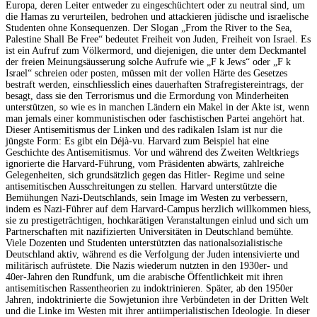
Europa, deren Leiter entweder zu eingeschüchtert oder zu neutral sind, um
die Hamas zu verurteilen, bedrohen und attackieren jüdische und israelische
Studenten ohne Konsequenzen. Der Slogan „From the River to the Sea,
Palestine Shall Be Free“ bedeutet Freiheit von Juden, Freiheit von Israel. Es
ist ein Aufruf zum Völkermord, und diejenigen, die unter dem Deckmantel
der freien Meinungsäusserung solche Aufrufe wie „F k Jews“ oder „F k
Israel“ schreien oder posten, müssen mit der vollen Härte des Gesetzes
bestraft werden, einschliesslich eines dauerhaften Strafregistereintrags, der
besagt, dass sie den Terrorismus und die Ermordung von Minderheiten
unterstützen, so wie es in manchen Ländern ein Makel in der Akte ist, wenn
man jemals einer kommunistischen oder faschistischen Partei angehört hat.
Dieser Antisemitismus der Linken und des radikalen Islam ist nur die
jüngste Form: Es gibt ein Déjà-vu. Harvard zum Beispiel hat eine
Geschichte des Antisemitismus. Vor und während des Zweiten Weltkriegs
ignorierte die Harvard-Führung, vom Präsidenten abwärts, zahlreiche
Gelegenheiten, sich grundsätzlich gegen das Hitler- Regime und seine
antisemitischen Ausschreitungen zu stellen. Harvard unterstützte die
Bemühungen Nazi-Deutschlands, sein Image im Westen zu verbessern,
indem es Nazi-Führer auf dem Harvard-Campus herzlich willkommen hiess,
sie zu prestigeträchtigen, hochkarätigen Veranstaltungen einlud und sich um
Partnerschaften mit nazifizierten Universitäten in Deutschland bemühte.
Viele Dozenten und Studenten unterstützten das nationalsozialistische
Deutschland aktiv, während es die Verfolgung der Juden intensivierte und
militärisch aufrüstete. Die Nazis wiederum nutzten in den 1930er- und
40er-Jahren den Rundfunk, um die arabische Öffentlichkeit mit ihren
antisemitischen Rassentheorien zu indoktrinieren. Später, ab den 1950er
Jahren, indoktrinierte die Sowjetunion ihre Verbündeten in der Dritten Welt
und die Linke im Westen mit ihrer antiimperialistischen Ideologie. In dieser