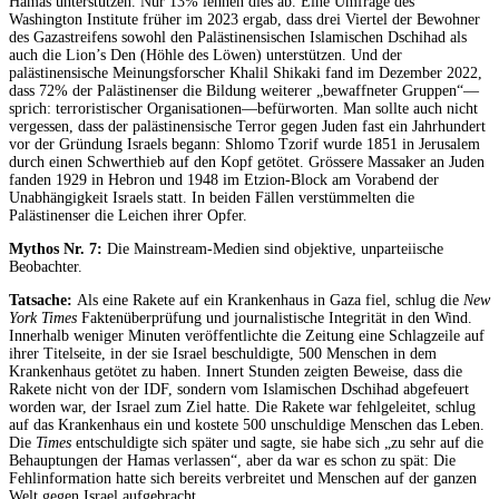
Hamas unterstützen. Nur 13% lehnen dies ab. Eine Umfrage des
Washington Institute früher im 2023 ergab, dass drei Viertel der Bewohner
des Gazastreifens sowohl den Palästinensischen Islamischen Dschihad als
auch die Lion’s Den (Höhle des Löwen) unterstützen. Und der
palästinensische Meinungsforscher Khalil Shikaki fand im Dezember 2022,
dass 72% der Palästinenser die Bildung weiterer „bewaffneter Gruppen“—
sprich: terroristischer Organisationen—befürworten. Man sollte auch nicht
vergessen, dass der palästinensische Terror gegen Juden fast ein Jahrhundert
vor der Gründung Israels begann: Shlomo Tzorif wurde 1851 in Jerusalem
durch einen Schwerthieb auf den Kopf getötet. Grössere Massaker an Juden
fanden 1929 in Hebron und 1948 im Etzion-Block am Vorabend der
Unabhängigkeit Israels statt. In beiden Fällen verstümmelten die
Palästinenser die Leichen ihrer Opfer.
Mythos Nr. 7:
Die Mainstream-Medien sind objektive, unparteiische
Beobachter.
Tatsache:
Als eine Rakete auf ein Krankenhaus in Gaza fiel, schlug die
New
York Times
Faktenüberprüfung und journalistische Integrität in den Wind.
Innerhalb weniger Minuten veröffentlichte die Zeitung eine Schlagzeile auf
ihrer Titelseite, in der sie Israel beschuldigte, 500 Menschen in dem
Krankenhaus getötet zu haben. Innert Stunden zeigten Beweise, dass die
Rakete nicht von der IDF, sondern vom Islamischen Dschihad abgefeuert
worden war, der Israel zum Ziel hatte. Die Rakete war fehlgeleitet, schlug
auf das Krankenhaus ein und kostete 500 unschuldige Menschen das Leben.
Die
Times
entschuldigte sich später und sagte, sie habe sich „zu sehr auf die
Behauptungen der Hamas verlassen“, aber da war es schon zu spät: Die
Fehlinformation hatte sich bereits verbreitet und Menschen auf der ganzen
Welt gegen Israel aufgebracht.