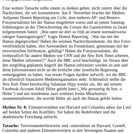
Eine weitere Tatsache sollte einem zu denken geben, nicht zuletzt über die
Nachrichten, die wir konsumieren: Am 8. November brachte der Medien-
Aufpasser Honest Reporting ans Licht, dass mehrere AP- und Reuters-
Fotojournalisten bei der Hamas eingebettet waren und an jenem Samstag
frühmorgens an der Überschreitung der Grenze des Gazastreifens zu Israel
teilgenommen hatten. „Was taten sie dort so früh an einem normalerweise
ruhigen Samstagmorgen?“ fragte Honest Reporting. „War das mit der
Hamas abgesprochen? Haben die seriösen Nachrichtendienste, die ihre Fotos
veröffentlicht haben, ihre Anwesenheit im Feindesland, gemeinsam mit der
terroristischen Infiltration, gebilligt? Haben die Fotojournalisten, die
freiberuflich für andere Medien wie CNN und die
New York Times
arbeiten,
diese Medien informiert?“ Auch die BBC wird beschuldigt, im Voraus über
den sorgfältig geplanten Angriff der Hamas informiert worden zu sein und
diese Informationen nicht an die britische oder israelische Regierung
weitergegeben zu haben, was ernste Fragen darüber aufwirft, wo die BBC
als öffentlich finanzierte Medienorganisation steht. Schliesslich stellte die
New York Times
bereitwillig Sulaiman Hijjy wieder ein, der auf seinem
Facebook-Account Adolf Hitler gelobt hatte („Wie grossartig du bist, o
Hitler“) und mit mindestens zwei weiteren freien Mitarbeitern
zusammenarbeitete, die sowohl Hitler als auch die Hamas gelobt hatten.
Mythos Nr. 8:
Eliteuniversitäten wie Harvard und Columbia sehen das Leid
auf beiden Seiten des Konflikts. Sie halten die Redefreiheit und die
akademische Forschung aufrecht.
Tatsache:
Terrorismusbefürworter und -unterstützer an Harvard, Cornell,
Columbia und anderen Eliteuniversitäten in den Vereinigten Staaten und