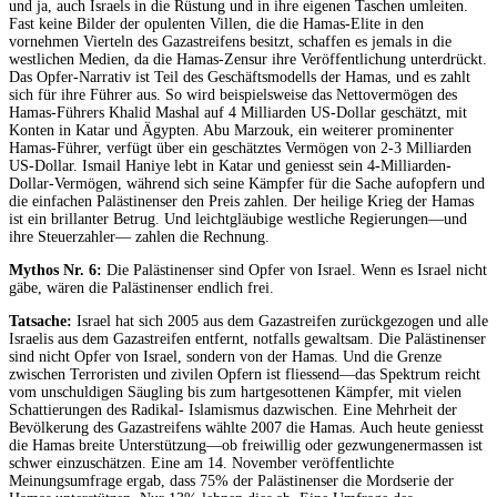
und ja, auch Israels in die Rüstung und in ihre eigenen Taschen umleiten.
Fast keine Bilder der opulenten Villen, die die Hamas-Elite in den
vornehmen Vierteln des Gazastreifens besitzt, schaffen es jemals in die
westlichen Medien, da die Hamas-Zensur ihre Veröffentlichung unterdrückt.
Das Opfer-Narrativ ist Teil des Geschäftsmodells der Hamas, und es zahlt
sich für ihre Führer aus. So wird beispielsweise das Nettovermögen des
Hamas-Führers Khalid Mashal auf 4 Milliarden US-Dollar geschätzt, mit
Konten in Katar und Ägypten. Abu Marzouk, ein weiterer prominenter
Hamas-Führer, verfügt über ein geschätztes Vermögen von 2-3 Milliarden
US-Dollar. Ismail Haniye lebt in Katar und geniesst sein 4-Milliarden-
Dollar-Vermögen, während sich seine Kämpfer für die Sache aufopfern und
die einfachen Palästinenser den Preis zahlen. Der heilige Krieg der Hamas
ist ein brillanter Betrug. Und leichtgläubige westliche Regierungen—und
ihre Steuerzahler— zahlen die Rechnung.
Mythos Nr. 6:
Die Palästinenser sind Opfer von Israel. Wenn es Israel nicht
gäbe, wären die Palästinenser endlich frei.
Tatsache:
Israel hat sich 2005 aus dem Gazastreifen zurückgezogen und alle
Israelis aus dem Gazastreifen entfernt, notfalls gewaltsam. Die Palästinenser
sind nicht Opfer von Israel, sondern von der Hamas. Und die Grenze
zwischen Terroristen und zivilen Opfern ist fliessend—das Spektrum reicht
vom unschuldigen Säugling bis zum hartgesottenen Kämpfer, mit vielen
Schattierungen des Radikal- Islamismus dazwischen. Eine Mehrheit der
Bevölkerung des Gazastreifens wählte 2007 die Hamas. Auch heute geniesst
die Hamas breite Unterstützung—ob freiwillig oder gezwungenermassen ist
schwer einzuschätzen. Eine am 14. November veröffentlichte
Meinungsumfrage ergab, dass 75% der Palästinenser die Mordserie der