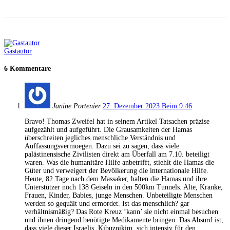
Gastautor
6 Kommentare
Janine Portenier
27. Dezember 2023 Beim 9:46
Bravo! Thomas Zweifel hat in seinem Artikel Tatsachen präzise
aufgezählt und aufgeführt. Die Grausamkeiten der Hamas
überschreiten jegliches menschliche Verständnis und
Auffassungsvermoegen. Dazu sei zu sagen, dass viele
palästinensische Zivilisten direkt am Überfall am 7.10. beteiligt
waren. Was die humanitäre Hilfe anbetrifft, stiehlt die Hamas die
Güter und verweigert der Bevölkerung die internationale Hilfe.
Heute, 82 Tage nach dem Massaker, halten die Hamas und ihre
Unterstützer noch 138 Geiseln in den 500km Tunnels. Alte, Kranke,
Frauen, Kinder, Babies, junge Menschen. Unbeteiligte Menschen
werden so gequält und ermordet. Ist das menschlich? gar
verhältnismäßig? Das Rote Kreuz ‘kann’ sie nicht einmal besuchen
und ihnen dringend benötigte Medikamente bringen. Das Absurd ist,
dass viele dieser Israelis, Kibuznikim, sich intensiv für den