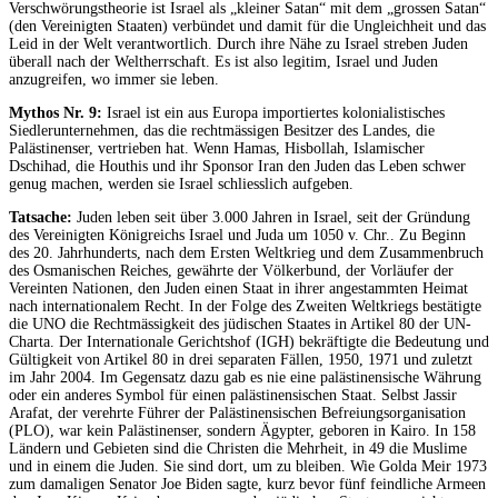
Verschwörungstheorie ist Israel als „kleiner Satan“ mit dem „grossen Satan“
(den Vereinigten Staaten) verbündet und damit für die Ungleichheit und das
Leid in der Welt verantwortlich. Durch ihre Nähe zu Israel streben Juden
überall nach der Weltherrschaft. Es ist also legitim, Israel und Juden
anzugreifen, wo immer sie leben.
Mythos Nr. 9:
Israel ist ein aus Europa importiertes kolonialistisches
Siedlerunternehmen, das die rechtmässigen Besitzer des Landes, die
Palästinenser, vertrieben hat. Wenn Hamas, Hisbollah, Islamischer
Dschihad, die Houthis und ihr Sponsor Iran den Juden das Leben schwer
genug machen, werden sie Israel schliesslich aufgeben.
Tatsache:
Juden leben seit über 3.000 Jahren in Israel, seit der Gründung
des Vereinigten Königreichs Israel und Juda um 1050 v. Chr.. Zu Beginn
des 20. Jahrhunderts, nach dem Ersten Weltkrieg und dem Zusammenbruch
des Osmanischen Reiches, gewährte der Völkerbund, der Vorläufer der
Vereinten Nationen, den Juden einen Staat in ihrer angestammten Heimat
nach internationalem Recht. In der Folge des Zweiten Weltkriegs bestätigte
die UNO die Rechtmässigkeit des jüdischen Staates in Artikel 80 der UN-
Charta. Der Internationale Gerichtshof (IGH) bekräftigte die Bedeutung und
Gültigkeit von Artikel 80 in drei separaten Fällen, 1950, 1971 und zuletzt
im Jahr 2004. Im Gegensatz dazu gab es nie eine palästinensische Währung
oder ein anderes Symbol für einen palästinensischen Staat. Selbst Jassir
Arafat, der verehrte Führer der Palästinensischen Befreiungsorganisation
(PLO), war kein Palästinenser, sondern Ägypter, geboren in Kairo. In 158
Ländern und Gebieten sind die Christen die Mehrheit, in 49 die Muslime
und in einem die Juden. Sie sind dort, um zu bleiben. Wie Golda Meir 1973
zum damaligen Senator Joe Biden sagte, kurz bevor fünf feindliche Armeen