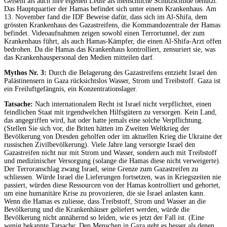
Geiseln als auch ihre eigenen Leute als menschliche Schutzschilde benutzt.
Das Hauptquartier der Hamas befindet sich unter einem Krankenhaus. Am
13. November fand die IDF Beweise dafür, dass sich im Al-Shifa, dem
grössten Krankenhaus des Gazastreifens, die Kommandozentrale der Hamas
befindet. Videoaufnahmen zeigen sowohl einen Terrortunnel, der zum
Krankenhaus führt, als auch Hamas-Kämpfer, die einen Al-Shifa-Arzt offen
bedrohen. Da die Hamas das Krankenhaus kontrolliert, zensuriert sie, was
das Krankenhauspersonal den Medien mitteilen darf.
Mythos Nr. 3:
Durch die Belagerung des Gazastreifens entzieht Israel den
Palästinensern in Gaza rücksichtslos Wasser, Strom und Treibstoff. Gaza ist
ein Freiluftgefängnis, ein Konzentrationslager.
Tatsache:
Nach internationalem Recht ist Israel nicht verpflichtet, einen
feindlichen Staat mit irgendwelchen Hilfsgütern zu versorgen. Kein Land,
das angegriffen wird, hat oder hatte jemals eine solche Verpflichtung.
(Stellen Sie sich vor, die Briten hätten im Zweiten Weltkrieg der
Bevölkerung von Dresden geholfen oder im aktuellen Krieg die Ukraine der
russischen Zivilbevölkerung). Viele Jahre lang versorgte Israel den
Gazastreifen nicht nur mit Strom und Wasser, sondern auch mit Treibstoff
und medizinischer Versorgung (solange die Hamas diese nicht verweigerte).
Der Terroranschlag zwang Israel, seine Grenze zum Gazastreifen zu
schliessen. Würde Israel die Lieferungen fortsetzen, was in Kriegszeiten nie
passiert, würden diese Ressourcen von der Hamas kontrolliert und gehortet,
um eine humanitäre Krise zu provozieren, die sie Israel anlasten kann.
Wenn die Hamas es zuliesse, dass Treibstoff, Strom und Wasser an die
Bevölkerung und die Krankenhäuser geliefert werden, würde die
Bevölkerung nicht annähernd so leiden, wie es jetzt der Fall ist. (Eine
wenig bekannte Tatsache: Den Menschen in Gaza geht es besser als denen