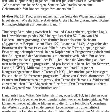
den Jom-Kippur-Krieg begannen, um den jüdischen Staat zu vernichten:
„Wir machen uns keine Sorgen, Senator. Wir Israelis haben eine
Geheimwaffe. Wir können nirgendwo anders hin.“
Mythos Nr. 10:
Progressive müssen auf der Seite des Widerstands gegen
Israel stehen. Wie die Klima- Aktivistin Greta Thunberg skandierte: „Keine
Klimagerechtigkeit auf besetztem Land!“
Thunbergs Verbindung zwischen Klima und Gaza entbehrt jeglicher Logik.
Im Umweltleistungsindex 2022 belegte Israel den 57. Platz von 180
Ländern—nicht grossartig, aber deutlich besser als seine Nachbarn
(Ägypten zum Beispiel ist auf Platz 127, Libanon auf 142). Angesichts der
Prioritäten der Hamas ist es zweifelhaft, dass die Terrorgruppe je globale
Erwärmung bekämpfen wird. In den Köpfen vieler Progressiver jedoch sind
ihre Anliegen und der Antizionismus miteinander verbunden. Für andere
Progressive ist das Gegenteil der Fall. „Ich lehne die Vorstellung ab, dass
man nicht gleichzeitig progressiv und pro-Israel sein kann. Ich bin Schwarz,
Latino, LGBTQ, Millenial, progressiv und pro-Israel“, sagte der
Kongressabgeordnete Ritchie Torres (D-NY). „Ich möchte ganz klar sagen:
Es ist nicht im Entferntesten progressiv, Plakate von Geiseln abzureissen. Es
ist nicht im Entferntesten progressiv, den Terror der Hamas als ‚Widerstand‘
zu verherrlichen.“ Der Abgeordnete fuhr fort: „Den Terrorismus zu feiern
ist das Gegenteil von Fortschrittlichkeit.“
Hand aufs Herz: Wären Sie lieber als Frau, oder LGBTQ, in Teheran oder
in Tel Aviv? Bürger eines jeden Landes stehen vor einer Entscheidung: Wir
können entweder nützliche Idioten sein, die für die feindliche Übernahme
des Westens durch die Feinde unserer Lebensweise instrumentalisiert
werden— die Feinde der Juden, der Christen, der gemässigten Muslime, der