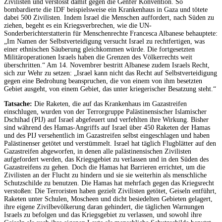
Zivilisten und verstösst damit gegen die Genfer Konvention. So
bombardierte die IDF beispielsweise ein Krankenhaus in Gaza und tötete
dabei 500 Zivilisten. Indem Israel die Menschen auffordert, nach Süden zu
ziehen, begeht es ein Kriegsverbrechen, wie die UN-
Sonderberichterstatterin für Menschenrechte Francesca Albanese behauptete:
„Im Namen der Selbstverteidigung versucht Israel zu rechtfertigen, was
einer ethnischen Säuberung gleichkommen würde. Die fortgesetzten
Militäroperationen Israels haben die Grenzen des Völkerrechts weit
überschritten.“ Am 14. Novembrer bestritt Albanese zudem Israels Recht,
sich zur Wehr zu setzen: „Israel kann nicht das Recht auf Selbstverteidigung
gegen eine Bedrohung beanspruchen, die von einem von ihm besetzten
Gebiet ausgeht, von einem Gebiet, das unter kriegerischer Besatzung steht.“
Tatsache:
Die Raketen, die auf das Krankenhaus im Gazastreifen
einschlugen, wurden von der Terrorgruppe Palästinensischer Islamischer
Dschihad (PIJ) auf Israel abgefeuert und verfehlten ihre Wirkung. Bisher
sind während des Hamas-Angriffs auf Israel über 450 Raketen der Hamas
und des PIJ versehentlich im Gazastreifen selbst eingeschlagen und haben
Palästinenser getötet und verstümmelt. Israel hat täglich Flugblätter auf den
Gazastreifen abgeworfen, in denen alle palästinensischen Zivilisten
aufgefordert werden, das Kriegsgebiet zu verlassen und in den Süden des
Gazastreifens zu gehen. Doch die Hamas hat Barrieren errichtet, um die
Zivilisten an der Flucht zu hindern und sie sie weiterhin als menschliche
Schutzschilde zu benutzen. Die Hamas hat mehrfach gegen das Kriegsrecht
verstoßen: Die Terroristen haben gezielt Zivilisten getötet, Geiseln entführt,
Raketen unter Schulen, Moscheen und dicht besiedelten Gebieten gelagert,
ihre eigene Zivilbevölkerung daran gehindert, die täglichen Warnungen
Israels zu befolgen und das Kriegsgebiet zu verlassen, und sowohl ihre