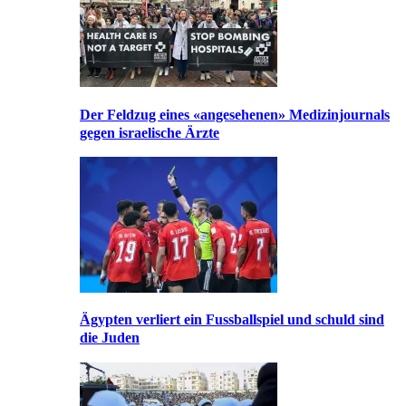
Der Feldzug eines «angesehenen» Medizinjournals
gegen israelische Ärzte
Ägypten verliert ein Fussballspiel und schuld sind
die Juden