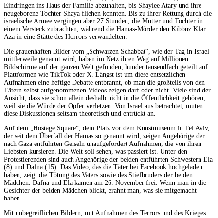
Eindringen ins Haus der Familie abzuhalten, bis Shaylee Atary und ihre
neugeborene Tochter Shaya fliehen konnten. Bis zu ihrer Rettung durch die
israelische Armee vergingen aber 27 Stunden, die Mutter und Tochter in
einem Versteck zubrachten, während die Hamas-Mörder den Kibbuz Kfar
Aza in eine Stätte des Horrors verwandelten.
Die grauenhaften Bilder vom „Schwarzen Schabbat“, wie der Tag in Israel
mittlerweile genannt wird, haben im Netz ihren Weg auf Millionen
Bildschirme auf der ganzen Welt gefunden, hunderttausendfach geteilt auf
Plattformen wie TikTok oder X. Längst ist um diese entsetzlichen
Aufnahmen eine heftige Debatte entbrannt, ob man die großteils von den
Tätern selbst aufgenommenen Videos zeigen darf oder nicht. Viele sind der
Ansicht, dass sie schon allein deshalb nicht in die Öffentlichkeit gehören,
weil sie die Würde der Opfer verletzen. Von Israel aus betrachtet, muten
diese Diskussionen seltsam theoretisch und entrückt an.
Auf dem „Hostage Square“, dem Platz vor dem Kunstmuseum in Tel Aviv,
der seit dem Überfall der Hamas so genannt wird, zeigen Angehörige der
nach Gaza entführten Geiseln unaufgefordert Aufnahmen, die von ihren
Liebsten kursieren. Die Welt soll sehen, was passiert ist. Unter den
Protestierenden sind auch Angehörige der beiden entführten Schwestern Ela
(8) und Dafna (15). Das Video, das die Täter bei Facebook hochgeladen
haben, zeigt die Tötung des Vaters sowie des Stiefbruders der beiden
Mädchen. Dafna und Ela kamen am 26. November frei. Wenn man in die
Gesichter der beiden Mädchen blickt, erahnt man, was sie mitgemacht
haben.
Mit unbegreiflichen Bildern, mit Aufnahmen des Terrors und des Krieges