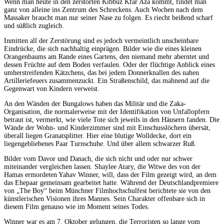
Wenn man heute in den zerstörten Kibbuz Kfar Aza kommt, findet man
ganz von alleine ins Zentrum des Schreckens. Auch Wochen nach dem
Massaker braucht man nur seiner Nase zu folgen. Es riecht beißend scharf
und süßlich zugleich.
Inmitten all der Zerstörung sind es jedoch vermeintlich unscheinbare
Eindrücke, die sich nachhaltig einprägen. Bilder wie die eines kleinen
Orangenbaums am Rande eines Gartens, den niemand mehr aberntet und
dessen Früchte auf dem Boden verfaulen. Oder der flüchtige Anblick eines
umherstreifenden Kätzchens, das bei jedem Donnerknallen des nahen
Artilleriefeuers zusammenzuckt. Ein Straßenschild, das mahnend auf die
Gegenwart von Kindern verweist.
An den Wänden der Bungalows haben das Militär und die Zaka-
Organisation, die normalerweise mit der Identifikation von Unfallopfern
betraut ist, vermerkt, wie viele Tote sich jeweils in den Häusern fanden. Die
Wände der Wohn- und Kinderzimmer sind mit Einschusslöchern übersät,
überall liegen Granatsplitter. Hier eine blutige Wolldecke, dort ein
liegengebliebenes Paar Turnschuhe. Und über allem schwarzer Ruß.
Bilder vom Davor und Danach, die sich nicht und oder nur schwer
miteinander vergleichen lassen. Shaylee Atary, die Witwe des von der
Hamas ermordeten Yahav Winner, will, dass der Film gezeigt wird, an dem
das Ehepaar gemeinsam gearbeitet hatte. Während der Deutschlandpremiere
von „The Boy“ beim Münchner Filmhochschulfest berichtete sie von den
künstlerischen Visionen ihres Mannes. Sein Charakter offenbare sich in
diesem Film genauso wie im Moment seines Todes.
Winner war es am 7. Oktober gelungen, die Terroristen so lange vom