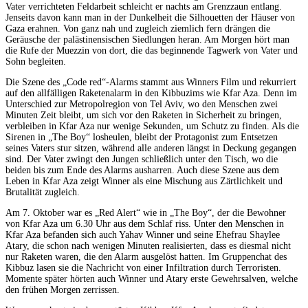
Vater verrichteten Feldarbeit schleicht er nachts am Grenzzaun entlang.
Jenseits davon kann man in der Dunkelheit die Silhouetten der Häuser von
Gaza erahnen. Von ganz nah und zugleich ziemlich fern drängen die
Geräusche der palästinensischen Siedlungen heran. Am Morgen hört man
die Rufe der Muezzin von dort, die das beginnende Tagwerk von Vater und
Sohn begleiten.
Die Szene des „Code red“-Alarms stammt aus Winners Film und rekurriert
auf den allfälligen Raketenalarm in den Kibbuzims wie Kfar Aza. Denn im
Unterschied zur Metropolregion von Tel Aviv, wo den Menschen zwei
Minuten Zeit bleibt, um sich vor den Raketen in Sicherheit zu bringen,
verbleiben in Kfar Aza nur wenige Sekunden, um Schutz zu finden. Als die
Sirenen in „The Boy“ losheulen, bleibt der Protagonist zum Entsetzen
seines Vaters stur sitzen, während alle anderen längst in Deckung gegangen
sind. Der Vater zwingt den Jungen schließlich unter den Tisch, wo die
beiden bis zum Ende des Alarms ausharren. Auch diese Szene aus dem
Leben in Kfar Aza zeigt Winner als eine Mischung aus Zärtlichkeit und
Brutalität zugleich.
Am 7. Oktober war es „Red Alert“ wie in „The Boy“, der die Bewohner
von Kfar Aza um 6.30 Uhr aus dem Schlaf riss. Unter den Menschen in
Kfar Aza befanden sich auch Yahav Winner und seine Ehefrau Shaylee
Atary, die schon nach wenigen Minuten realisierten, dass es diesmal nicht
nur Raketen waren, die den Alarm ausgelöst hatten. Im Gruppenchat des
Kibbuz lasen sie die Nachricht von einer Infiltration durch Terroristen.
Momente später hörten auch Winner und Atary erste Gewehrsalven, welche
den frühen Morgen zerrissen.