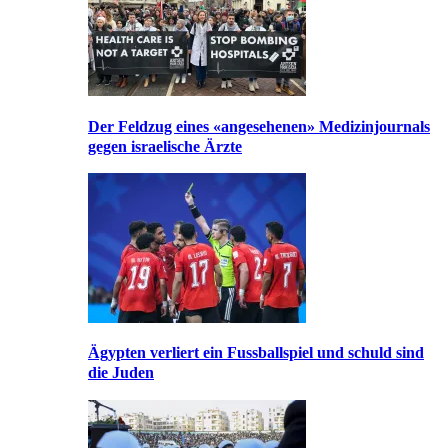
Der Feldzug eines «angesehenen» Medizinjournals
gegen israelische Ärzte
Ägypten verliert ein Fussballspiel und schuld sind
die Juden