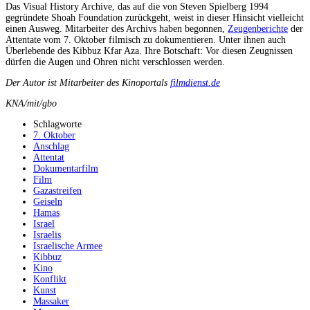
Das Visual History Archive, das auf die von Steven Spielberg 1994
gegründete Shoah Foundation zurückgeht, weist in dieser Hinsicht vielleicht
einen Ausweg. Mitarbeiter des Archivs haben begonnen,
Zeugenberichte
der
Attentate vom 7. Oktober filmisch zu dokumentieren. Unter ihnen auch
Überlebende des Kibbuz Kfar Aza. Ihre Botschaft: Vor diesen Zeugnissen
dürfen die Augen und Ohren nicht verschlossen werden.
Der Autor ist Mitarbeiter des Kinoportals
filmdienst.de
KNA/mit/gbo
Schlagworte
7. Oktober
Anschlag
Attentat
Dokumentarfilm
Film
Gazastreifen
Geiseln
Hamas
Israel
Israelis
Israelische Armee
Kibbuz
Kino
Konflikt
Kunst
Massaker