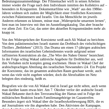
Bedeutungszusammenhänge. Der Filmemacher wirft in seinen Arbeiten
immer wieder die Frage nach dem Individuum inmitten des Kollektivs auf –
besonders in Kriegszeiten. Dokumentarfilme wie „Wadi“ aus den 1980er-
Jahren widmen sich zudem der Möglichkeit einer friedlichen Koexistenz
zwischen Palästinensern und Israelis. Um das Menschliche im jeweils
Anderen erkennen zu können, müsse man „Widersprüche umarmen lernen“,
liest man im Interview mit ihm im Ausstellungskatalog. Das aber brauche
vor allem Zeit. Ein Gut, das unter den aktuellen Kriegsumständen mehr als
knapp ist.
Von den Widersprüchen der Koexistenz weiß auch Ali Wakad zu berichten.
Von dem palästinensischen Israeli stammt das Drehbuch des vielschichtigen
Thrillers „Bethlehem“ (2013). Das Drama um einen 17-jährigen arabischen
Informanten des israelischen Geheimdienstes wurde aufgrund seiner
raffinierten Konstruktion als das „The Wire des Nahen Ostens“ bezeichnet.
In der Folge schlug Wakad zahlreiche Angebote für Drehbücher aus, weil
ihm Vorhaben nicht komplex genug erschienen. Heute ist Wakad Chef der
arabischsprachigen Abteilung des israelischen Newssenders i24. Ein Projekt
der Koexistenz, das im gesamten arabischen Raum geschaut werde, auch
wenn das viele nicht zugeben würden; doch die Abrufzahlen im Netz
belegten dies eindeutig, heißt es.
Biografien wie die von Ali Wakad sind in Israel gar nicht selten, auch wenn
man darüber kaum etwas hört. Am 7. Oktober verlor der arabische Israeli
Wakad Bekannte durch den Terroranschlag der Hamas und in Folge der
militärischen Reaktion Israels Familienangehörige im Gazastreifen.
Besonders ärgert sich Wakad über die Israelboykottbewegung BDS, die es
auf Journalisten wie ihn abgesehen habe. Den Aktivisten der Kampagne,