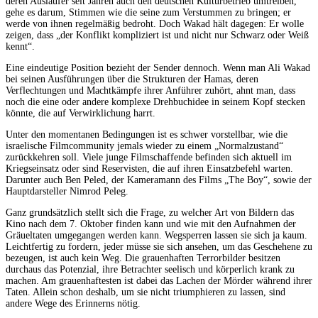
deren Ausläufer seit Jahren auch den deutschen Kulturbetrieb umtreiben,
gehe es darum, Stimmen wie die seine zum Verstummen zu bringen; er
werde von ihnen regelmäßig bedroht. Doch Wakad hält dagegen: Er wolle
zeigen, dass „der Konflikt kompliziert ist und nicht nur Schwarz oder Weiß
kennt“.
Eine eindeutige Position bezieht der Sender dennoch. Wenn man Ali Wakad
bei seinen Ausführungen über die Strukturen der Hamas, deren
Verflechtungen und Machtkämpfe ihrer Anführer zuhört, ahnt man, dass
noch die eine oder andere komplexe Drehbuchidee in seinem Kopf stecken
könnte, die auf Verwirklichung harrt.
Unter den momentanen Bedingungen ist es schwer vorstellbar, wie die
israelische Filmcommunity jemals wieder zu einem „Normalzustand“
zurückkehren soll. Viele junge Filmschaffende befinden sich aktuell im
Kriegseinsatz oder sind Reservisten, die auf ihren Einsatzbefehl warten.
Darunter auch Ben Peled, der Kameramann des Films „The Boy“, sowie der
Hauptdarsteller Nimrod Peleg.
Ganz grundsätzlich stellt sich die Frage, zu welcher Art von Bildern das
Kino nach dem 7. Oktober finden kann und wie mit den Aufnahmen der
Gräueltaten umgegangen werden kann. Wegsperren lassen sie sich ja kaum.
Leichtfertig zu fordern, jeder müsse sie sich ansehen, um das Geschehene zu
bezeugen, ist auch kein Weg. Die grauenhaften Terrorbilder besitzen
durchaus das Potenzial, ihre Betrachter seelisch und körperlich krank zu
machen. Am grauenhaftesten ist dabei das Lachen der Mörder während ihrer
Taten. Allein schon deshalb, um sie nicht triumphieren zu lassen, sind
andere Wege des Erinnerns nötig.