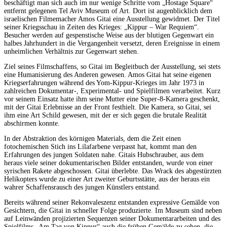
beschäftigt man sich auch im nur wenige Schritte vom „Hostage Square“
entfernt gelegenen Tel Aviv Museum of Art. Dort ist augenblicklich dem
israelischen Filmemacher Amos Gitai eine Ausstellung gewidmet. Der Titel
seiner Kriegsschau in Zeiten des Krieges: „Kippur – War Requiem“.
Besucher werden auf gespenstische Weise aus der blutigen Gegenwart ein
halbes Jahrhundert in die Vergangenheit versetzt, deren Ereignisse in einem
unheimlichen Verhältnis zur Gegenwart stehen.
Ziel seines Filmschaffens, so Gitai im Begleitbuch der Ausstellung, sei stets
eine Humanisierung des Anderen gewesen. Amos Gitai hat seine eigenen
Kriegserfahrungen während des Yom-Kippur-Krieges im Jahr 1973 in
zahlreichen Dokumentar-, Experimental- und Spielfilmen verarbeitet. Kurz
vor seinem Einsatz hatte ihm seine Mutter eine Super-8-Kamera geschenkt,
mit der Gitai Erlebnisse an der Front festhielt. Die Kamera, so Gitai, sei
ihm eine Art Schild gewesen, mit der er sich gegen die brutale Realität
abschirmen konnte.
In der Abstraktion des körnigen Materials, dem die Zeit einen
fotochemischen Stich ins Lilafarbene verpasst hat, kommt man den
Erfahrungen des jungen Soldaten nahe. Gitais Hubschrauber, aus dem
heraus viele seiner dokumentarischen Bilder entstanden, wurde von einer
syrischen Rakete abgeschossen. Gitai überlebte. Das Wrack des abgestürzten
Helikopters wurde zu einer Art zweiter Geburtsstätte, aus der heraus ein
wahrer Schaffensrausch des jungen Künstlers entstand.
Bereits während seiner Rekonvaleszenz entstanden expressive Gemälde von
Gesichtern, die Gitai in schneller Folge produzierte. Im Museum sind neben
auf Leinwänden projizierten Sequenzen seiner Dokumentararbeiten und des
Spielfilms „Am Tag von Kippur“ auch die frühen Gemälde zu sehen, die