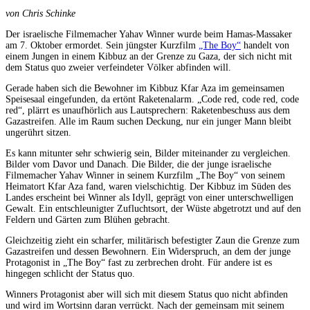
von Chris Schinke
Der israelische Filmemacher Yahav Winner wurde beim Hamas-Massaker
am 7. Oktober ermordet. Sein jüngster Kurzfilm
„The Boy“
handelt von
einem Jungen in einem Kibbuz an der Grenze zu Gaza, der sich nicht mit
dem Status quo zweier verfeindeter Völker abfinden will.
Gerade haben sich die Bewohner im Kibbuz Kfar Aza im gemeinsamen
Speisesaal eingefunden, da ertönt Raketenalarm. „Code red, code red, code
red“, plärrt es unaufhörlich aus Lautsprechern: Raketenbeschuss aus dem
Gazastreifen. Alle im Raum suchen Deckung, nur ein junger Mann bleibt
ungerührt sitzen.
Es kann mitunter sehr schwierig sein, Bilder miteinander zu vergleichen.
Bilder vom Davor und Danach. Die Bilder, die der junge israelische
Filmemacher Yahav Winner in seinem Kurzfilm „The Boy“ von seinem
Heimatort Kfar Aza fand, waren vielschichtig. Der Kibbuz im Süden des
Landes erscheint bei Winner als Idyll, geprägt von einer unterschwelligen
Gewalt. Ein entschleunigter Zufluchtsort, der Wüste abgetrotzt und auf den
Feldern und Gärten zum Blühen gebracht.
Gleichzeitig zieht ein scharfer, militärisch befestigter Zaun die Grenze zum
Gazastreifen und dessen Bewohnern. Ein Widerspruch, an dem der junge
Protagonist in „The Boy“ fast zu zerbrechen droht. Für andere ist es
hingegen schlicht der Status quo.
Winners Protagonist aber will sich mit diesem Status quo nicht abfinden
und wird im Wortsinn daran verrückt. Nach der gemeinsam mit seinem