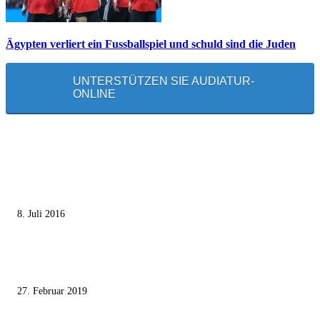
Ägypten verliert ein Fussballspiel und schuld sind die Juden
UNTERSTÜTZEN SIE AUDIATUR-
ONLINE
MEISTGELESEN
Die unerwünschte Offenbarung eines deutschen Syrers
8. Juli 2016
Pressefreiheit Fehlanzeige – Wie deutsche Politiker unliebsame Journaliste
mundtot machen wollen
27. Februar 2019