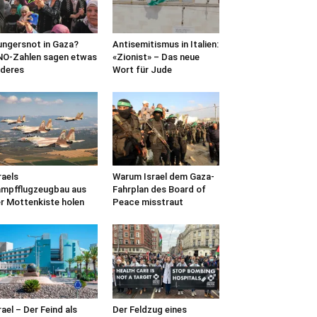
ngersnot in Gaza?
Antisemitismus in Italien:
O-Zahlen sagen etwas
«Zionist» – Das neue
deres
Wort für Jude
raels
Warum Israel dem Gaza-
mpfflugzeugbau aus
Fahrplan des Board of
r Mottenkiste holen
Peace misstraut
rael – Der Feind als
Der Feldzug eines