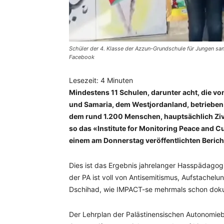
Schüler der 4. Klasse der Azzun-Grundschule für Jungen s
Facebook
Lesezeit:
4
Minuten
Mindestens 11 Schulen, darunter acht, die v
und Samaria, dem Westjordanland, betrieben
dem rund 1.200 Menschen, hauptsächlich Zivili
so das «Institute for Monitoring Peace and C
einem am Donnerstag veröffentlichten Berich
Dies ist das Ergebnis jahrelanger Hasspädago
der PA ist voll von Antisemitismus, Aufstachel
Dschihad, wie IMPACT-se mehrmals schon doku
Der Lehrplan der Palästinensischen Autonomie