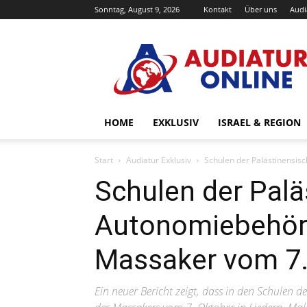
Sonntag, August 9, 2026
Kontakt
Über uns
Audi
Audiatur-
Online
HOME
EXKLUSIV
ISRAEL & REGION
Start
Audiatur Exklusiv
Schulen der Palästinensis
Schulen der Palä
Autonomiebehörd
Massaker vom 7.
Ein neuer Bericht zeigt, dass in den Schulen 