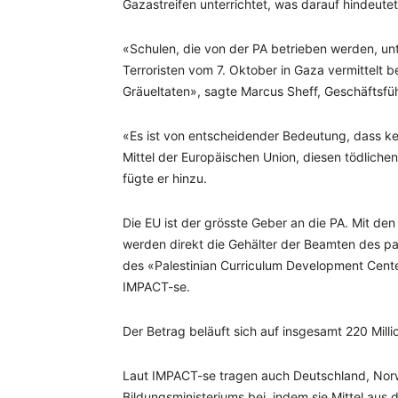
Gazastreifen unterrichtet, was darauf hindeutet
«Schulen, die von der PA betrieben werden, un
Terroristen vom 7. Oktober in Gaza vermittelt 
Gräueltaten», sagte Marcus Sheff, Geschäftsfüh
«Es ist von entscheidender Bedeutung, dass kein 
Mittel der Europäischen Union, diesen tödliche
fügte er hinzu.
Die EU ist der grösste Geber an die PA. Mit d
werden direkt die Gehälter der Beamten des pa
des «Palestinian Curriculum Development Center
IMPACT-se.
Der Betrag beläuft sich auf insgesamt 220 Milli
Laut IMPACT-se tragen auch Deutschland, Norwe
Bildungsministeriums bei, indem sie Mittel au