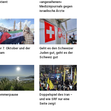
tient
«angesehenen»
Medizinjournals gegen
israelische Ärzte
r 7. Oktober und der
Geht es den Schweizer
lam
Juden gut, geht es der
Schweiz gut
ommerpause
Doppelspiel des Iran –
und wie SRF nur eine
Seite zeigt