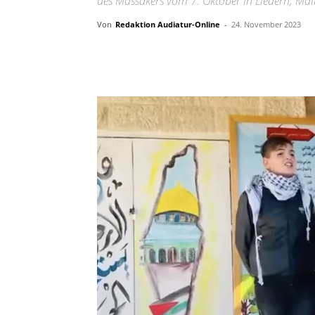
des Massakers vom 7. Oktober in Liedern, Mal
Von
Redaktion Audiatur-Online
-
24. November 2023
Facebook
X
Telegram