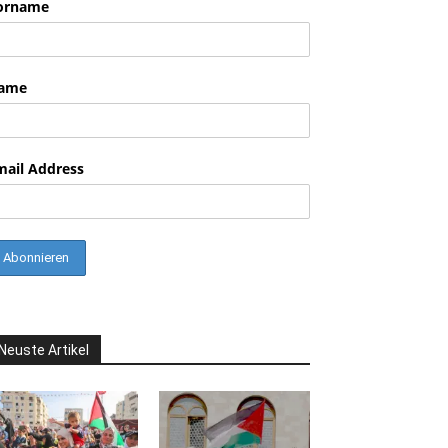
orname
nkedin
ame
mail Address
Neuste Artikel