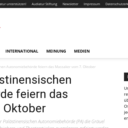
atur unterstützen!
Audiatur Stiftung
Newsletter
Impressum
Datenschutzer
INTERNATIONAL
MEINUNG
MEDIEN
chen Autonomiebehörde feiern das Massaker vom 7. Oktober
stinensischen
Un
e feiern das
r
ü
 Oktober
Os
je
e
der Palästinensischen Autonomiebehörde (PA) die Gräuel