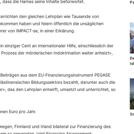
, dass die Hamas seine Inhalte befürwortet.
Pa
terrichten den gleichen Lehrplan wie Tausende von
bekommen haben und feiern öffentlich die unsäglichen
rer von IMPACT-se, in einer Erklärung.
einziger Cent an internationaler Hilfe, einschliesslich der
n Prozess der mörderischen Indoktrination weiter anheizt»,
De
Is
en Beiträgen aus dem EU-Finanzierungsinstrument PEGASE
lästinensischen Bildungssektors bezahlt, darunter auch die
», das den Lehrplan entwirft, umsetzt und unterrichtet, so
onen Euro pro Jahr.
S
gen, Finnland und Irland bilateral zur Finanzierung des
s dem so genannten Joint Financing Arrangement