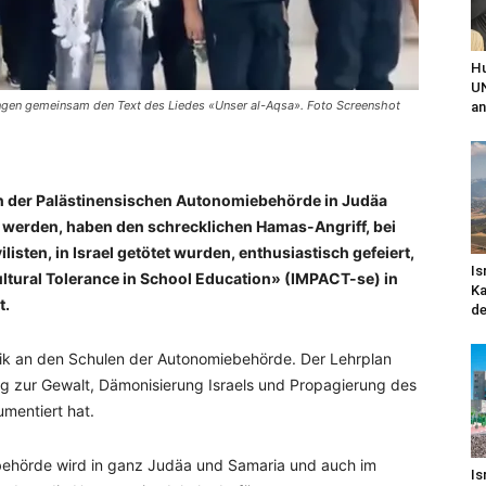
Hu
UN
angen gemeinsam den Text des Liedes «Unser al-Aqsa». Foto Screenshot
an
on der Palästinensischen Autonomiebehörde in Judäa
 werden, haben den schrecklichen Hamas-Angriff, bei
sten, in Israel getötet wurden, enthusiastisch gefeiert,
Is
ultural Tolerance in School Education» (IMPACT-se) in
Ka
t.
de
gik an den Schulen der Autonomiebehörde. Der Lehrplan
ung zur Gewalt, Dämonisierung Israels und Propagierung des
mentiert hat.
behörde wird in ganz Judäa und Samaria und auch im
Is