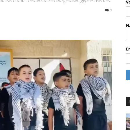
büchern und Theaterstücken ausgelassen gefeiert werden.
V
1
WhatsApp
Email
Drucken
Li
N
E