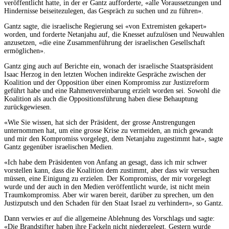
veröffentlicht hatte, in der er Gantz aufforderte, «alle Voraussetzungen und
Hindernisse beiseitezulegen, das Gespräch zu suchen und zu führen».
Gantz sagte, die israelische Regierung sei «von Extremisten gekapert»
worden, und forderte Netanjahu auf, die Knesset aufzulösen und Neuwahlen
anzusetzen, «die eine Zusammenführung der israelischen Gesellschaft
ermöglichen».
Gantz ging auch auf Berichte ein, wonach der israelische Staatspräsident
Isaac Herzog in den letzten Wochen indirekte Gespräche zwischen der
Koalition und der Opposition über einen Kompromiss zur Justizreform
geführt habe und eine Rahmenvereinbarung erzielt worden sei. Sowohl die
Koalition als auch die Oppositionsführung haben diese Behauptung
zurückgewiesen.
«Wie Sie wissen, hat sich der Präsident, der grosse Anstrengungen
unternommen hat, um eine grosse Krise zu vermeiden, an mich gewandt
und mir den Kompromiss vorgelegt, dem Netanjahu zugestimmt hat», sagte
Gantz gegenüber israelischen Medien.
«Ich habe dem Präsidenten von Anfang an gesagt, dass ich mir schwer
vorstellen kann, dass die Koalition dem zustimmt, aber dass wir versuchen
müssen, eine Einigung zu erzielen. Der Kompromiss, der mir vorgelegt
wurde und der auch in den Medien veröffentlicht wurde, ist nicht mein
Traumkompromiss. Aber wir waren bereit, darüber zu sprechen, um den
Justizputsch und den Schaden für den Staat Israel zu verhindern», so Gantz.
Dann verwies er auf die allgemeine Ablehnung des Vorschlags und sagte:
«Die Brandstifter haben ihre Fackeln nicht niedergelegt. Gestern wurde