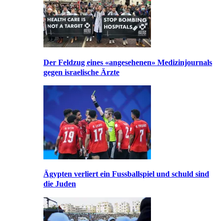
Der Feldzug eines «angesehenen» Medizinjournals
gegen israelische Ärzte
Ägypten verliert ein Fussballspiel und schuld sind
die Juden