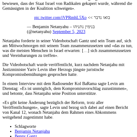
bewiesen, dass der Staat Israel von Radikalen gekapert wurde, während die
Gemässigten in der Koalition schweigen».
pic.twitter.com/iVPRmhL5Xo
בואו נדבר >>
— Benjamin Netanyahu – בנימין נתניהו
(@netanyahu)
September 5, 2023
Netanjahu forderte in seiner Videobotschaft Gantz und sein Team auf, sich
am Mittwochmorgen mit seinem Team zusammenzusetzen und «das zu tun,
was die meisten Menschen in Israel erwarten: […] sich zusammenzusetzen
und Vereinbarungen zu treffen».
Die Videobotschaft wurde veröffentlicht, kurz nachdem Netanjahu mit
Justizminister Yariv Levin über Herzogs jüngste juristische
Kompromissbemühungen gesprochen hatte.
In einem Interview mit dem Radiosender Kol BaRama sagte Levin am
Dienstag: «Es ist unmöglich, dem Kompromissvorschlag zuzustimmen»,
und betonte, dass Netanjahu seine Position unterstütze.
«Es gibt keine Änderung bezüglich der Reform, trotz aller
Veröffentlichungen», sagte Levin und bezog sich dabei auf einen Bericht
von Kanal 12, wonach Netanjahu dem Rahmen eines Abkommens
weitgehend zugestimmt habe.
Schlagworte
Benjamin Netanjahu
Benny Gantz