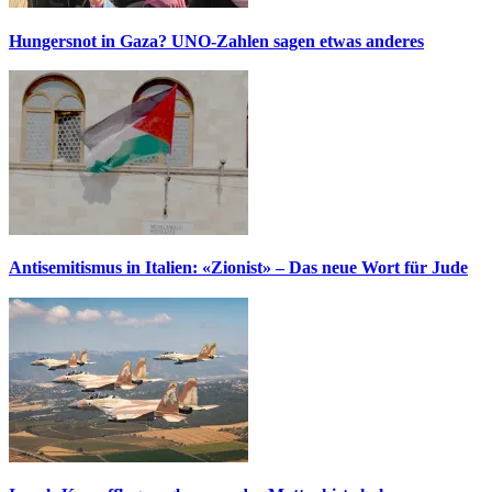
Hungersnot in Gaza? UNO-Zahlen sagen etwas anderes
Antisemitismus in Italien: «Zionist» – Das neue Wort für Jude