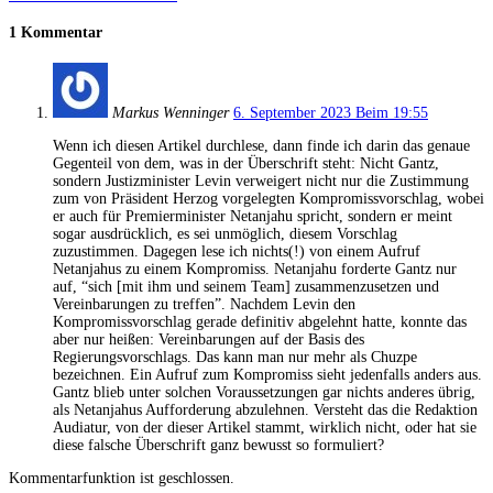
1 Kommentar
Markus Wenninger
6. September 2023 Beim 19:55
Wenn ich diesen Artikel durchlese, dann finde ich darin das genaue
Gegenteil von dem, was in der Überschrift steht: Nicht Gantz,
sondern Justizminister Levin verweigert nicht nur die Zustimmung
zum von Präsident Herzog vorgelegten Kompromissvorschlag, wobei
er auch für Premierminister Netanjahu spricht, sondern er meint
sogar ausdrücklich, es sei unmöglich, diesem Vorschlag
zuzustimmen. Dagegen lese ich nichts(!) von einem Aufruf
Netanjahus zu einem Kompromiss. Netanjahu forderte Gantz nur
auf, “sich [mit ihm und seinem Team] zusammenzusetzen und
Vereinbarungen zu treffen”. Nachdem Levin den
Kompromissvorschlag gerade definitiv abgelehnt hatte, konnte das
aber nur heißen: Vereinbarungen auf der Basis des
Regierungsvorschlags. Das kann man nur mehr als Chuzpe
bezeichnen. Ein Aufruf zum Kompromiss sieht jedenfalls anders aus.
Gantz blieb unter solchen Voraussetzungen gar nichts anderes übrig,
als Netanjahus Aufforderung abzulehnen. Versteht das die Redaktion
Audiatur, von der dieser Artikel stammt, wirklich nicht, oder hat sie
diese falsche Überschrift ganz bewusst so formuliert?
Kommentarfunktion ist geschlossen.