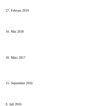
mundtot machen wollen
27. Februar 2019
Ägypter stoppten die Gaza-Grenzunruhen
16. Mai 2018
MEISTKOMMENTIERT
Wie der Iran den israelischen Golan «befreien» will
20. März 2017
Knesset-Abgeordnete Hanin Zoabi: „Wir können der Idee eines jüdischen
Staates nicht zustimmen“
15. September 2016
Die unerwünschte Offenbarung eines deutschen Syrers
8. Juli 2016