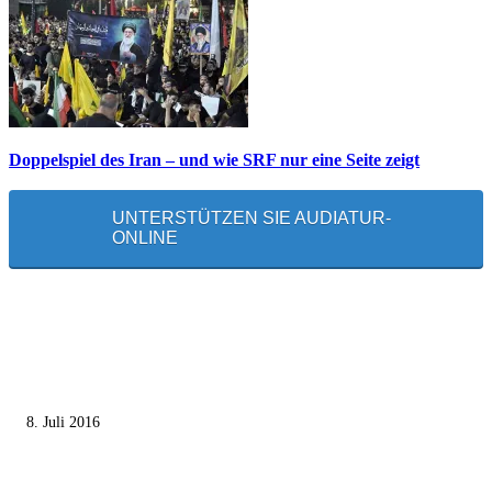
Doppelspiel des Iran – und wie SRF nur eine Seite zeigt
UNTERSTÜTZEN SIE AUDIATUR-
ONLINE
MEISTGELESEN
Die unerwünschte Offenbarung eines deutschen Syrers
8. Juli 2016
Pressefreiheit Fehlanzeige – Wie deutsche Politiker unliebsame Journaliste