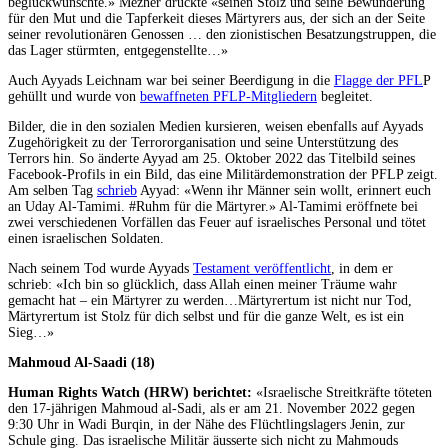
beglückwünschte.» Mezher drückte «seinen Stolz und seine Bewunderung
für den Mut und die Tapferkeit dieses Märtyrers aus, der sich an der Seite
seiner revolutionären Genossen … den zionistischen Besatzungstruppen, die
das Lager stürmten, entgegenstellte…»
Auch Ayyads Leichnam war bei seiner Beerdigung in die
Flagge der PFL
P
gehüllt und wurde von
bewaffneten PFLP-Mitgliedern
begleitet.
Bilder, die in den sozialen Medien kursieren, weisen ebenfalls auf Ayyads
Zugehörigkeit zu der Terrororganisation und seine Unterstützung des
Terrors hin. So änderte Ayyad am 25. Oktober 2022 das Titelbild seines
Facebook-Profils in ein Bild, das eine Militärdemonstration der PFLP zeigt.
Am selben Tag
schrieb
Ayyad: «Wenn ihr Männer sein wollt, erinnert euch
an Uday Al-Tamimi. #Ruhm für die Märtyrer.» Al-Tamimi eröffnete bei
zwei verschiedenen Vorfällen das Feuer auf israelisches Personal und tötet
einen israelischen Soldaten.
Nach seinem Tod wurde Ayyads
Testament veröffentlicht
, in dem er
schrieb: «Ich bin so glücklich, dass Allah einen meiner Träume wahr
gemacht hat – ein Märtyrer zu werden…Märtyrertum ist nicht nur Tod,
Märtyrertum ist Stolz für dich selbst und für die ganze Welt, es ist ein
Sieg…»
Mahmoud Al-Saadi (18)
Human Rights Watch (HRW) berichtet:
«Israelische Streitkräfte töteten
den 17-jährigen Mahmoud al-Sadi, als er am 21. November 2022 gegen
9:30 Uhr in Wadi Burqin, in der Nähe des Flüchtlingslagers Jenin, zur
Schule ging. Das israelische Militär äusserte sich nicht zu Mahmouds