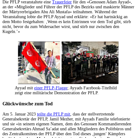
Die PFLP veranstaltete eine
Trauerfeier
für den «Genossen Adam Ayyad»,
an der «Mitglieder und Führer der PFLP des Bezirks und maskierte Männer
der Märtyrerbrigaden Abu Ali Mustafa» teilnahmen. Während der
Veranstaltung lobte die PFLP Ayyad und erklärte: «Er hat hartnäckig an
dem Motto festgehalten: ‚Wenn es kein Entrinnen vor dem Tod gibt, stirb
nicht, bevor du zum Widersacher wirst, und stirb nur zwischen den
Kugeln.’»
Ayyad mit
einer PFLP-Flagge
; Ayyads Facebook-Titelbild
zeigt eine militärische Demonstration der PFLP.
Glückwünsche zum Tod
Am 5. Januar 2023
teilte die PFLP mit
, dass der stellvertretende
Generalsekretär der PFLP, Jamil Mezher, mit Ayyads Familie telefonierte
und sie «in seinem eigenen Namen, dem des Genossen Kommandierenden
Generalsekretärs Ahmad Sa’adat und allen Mitgliedern des Politbüros und
des Zentralkomitees der PFLP über den Tod dieses ‚jungen‘ Kämpfers