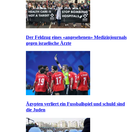
Der Feldzug eines «angesehenen» Medizinjournals
gegen israelische Ärzte
Ägypten verliert ein Fussballspiel und schuld sind
die Juden