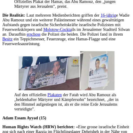
Offizielles Plakat der Hamas, das Abu Ramouz, den „jungen
Märtyrer aus Jerusalem“, preist.
Die Realität:
Laut mehreren Medienberichten griffen der
16-jährig
e Wadie
Abu Ramouz und ein weiterer Palästinenser während eines gewalttätigen
Aufstands gegen israelische Sicherheitskräfte israelische Polizisten mit
Feuerwerkskörpern und
Molotow-Cockta
ils im Jerusalemer Stadtteil Silwan
an. Daraufhin
erschoss
die Polizei die beiden. Die Polizei fand in ihrem
Besitz
ein Teppichmesser, Feuerzeuge, eine Hamas-Flagge und eine
Feuerwerksausrüstung.
Auf den offiziellen
Plakaten
der Fatah wird Abu Ramouz als
„heldenhafter Märtyrer und Kämpfersohn“ bezeichnet, „der in
den Himmel aufgestiegen ist, als er die reine Erde Jerusalems
verteidigte“.
Adam Essam Ayyad (15)
Human Rights Watch (HRW) berichtet:
«Eine grosse israelische Einheit
zog sich nach einer Razzia im Flüchtlingslager Deheisheh in der Nähe von