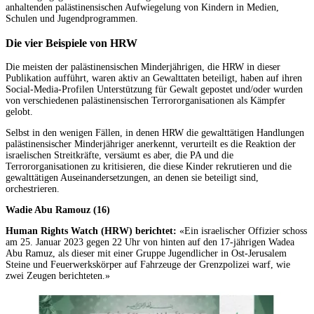
anhaltenden palästinensischen Aufwiegelung von Kindern in Medien,
Schulen und Jugendprogrammen.
Die vier Beispiele von HRW
Die meisten der palästinensischen Minderjährigen, die HRW in dieser
Publikation aufführt, waren aktiv an Gewalttaten beteiligt, haben auf ihren
Social-Media-Profilen Unterstützung für Gewalt gepostet und/oder wurden
von verschiedenen palästinensischen Terrororganisationen als Kämpfer
gelobt.
Selbst in den wenigen Fällen, in denen HRW die gewalttätigen Handlungen
palästinensischer Minderjähriger anerkennt, verurteilt es die Reaktion der
israelischen Streitkräfte, versäumt es aber, die PA und die
Terrororganisationen zu kritisieren, die diese Kinder rekrutieren und die
gewalttätigen Auseinandersetzungen, an denen sie beteiligt sind,
orchestrieren.
Wadie Abu Ramouz (16)
Human Rights Watch (HRW) berichtet:
«Ein israelischer Offizier schoss
am 25. Januar 2023 gegen 22 Uhr von hinten auf den 17-jährigen Wadea
Abu Ramuz, als dieser mit einer Gruppe Jugendlicher in Ost-Jerusalem
Steine und Feuerwerkskörper auf Fahrzeuge der Grenzpolizei warf, wie
zwei Zeugen berichteten.»