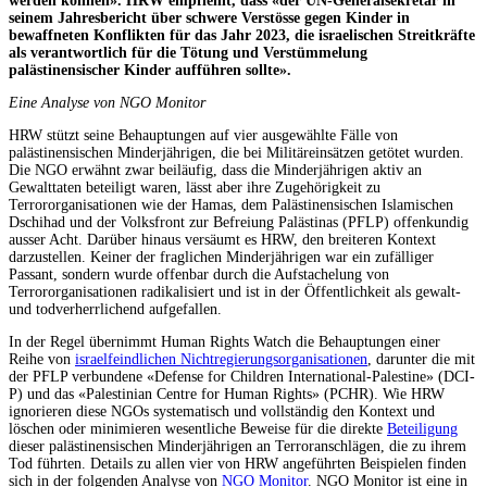
werden können». HRW empfiehlt, dass «der UN-Generalsekretär in
seinem Jahresbericht über schwere Verstösse gegen Kinder in
bewaffneten Konflikten für das Jahr 2023, die israelischen Streitkräfte
als verantwortlich für die Tötung und Verstümmelung
palästinensischer Kinder aufführen sollte».
Eine Analyse von NGO Monitor
HRW stützt seine Behauptungen auf vier ausgewählte Fälle von
palästinensischen Minderjährigen, die bei Militäreinsätzen getötet wurden.
Die NGO erwähnt zwar beiläufig, dass die Minderjährigen aktiv an
Gewalttaten beteiligt waren, lässt aber ihre Zugehörigkeit zu
Terrororganisationen wie der Hamas, dem Palästinensischen Islamischen
Dschihad und der Volksfront zur Befreiung Palästinas (PFLP) offenkundig
ausser Acht. Darüber hinaus versäumt es HRW, den breiteren Kontext
darzustellen. Keiner der fraglichen Minderjährigen war ein zufälliger
Passant, sondern wurde offenbar durch die Aufstachelung von
Terrororganisationen radikalisiert und ist in der Öffentlichkeit als gewalt-
und todverherrlichend aufgefallen.
In der Regel übernimmt Human Rights Watch die Behauptungen einer
Reihe von
israelfeindlichen Nichtregierungsorganisationen
, darunter die mit
der PFLP verbundene «Defense for Children International-Palestine» (DCI-
P) und das «Palestinian Centre for Human Rights» (PCHR). Wie HRW
ignorieren diese NGOs systematisch und vollständig den Kontext und
löschen oder minimieren wesentliche Beweise für die direkte
Beteiligung
dieser palästinensischen Minderjährigen an Terroranschlägen, die zu ihrem
Tod führten. Details zu allen vier von HRW angeführten Beispielen finden
sich in der folgenden Analyse von
NGO Monitor
. NGO Monitor ist eine in