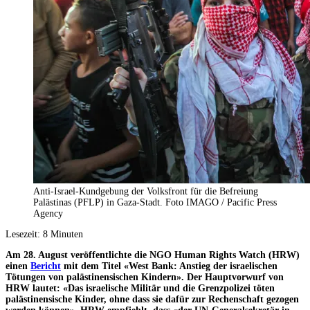
Anti-Israel-Kundgebung der Volksfront für die Befreiung
Palästinas (PFLP) in Gaza-Stadt. Foto IMAGO / Pacific Press
Agency
Lesezeit:
8
Minuten
Am 28. August veröffentlichte die NGO Human Rights Watch (HRW)
einen
Bericht
mit dem Titel «West Bank: Anstieg der israelischen
Tötungen von palästinensischen Kindern». Der Hauptvorwurf von
HRW lautet: «Das israelische Militär und die Grenzpolizei töten
palästinensische Kinder, ohne dass sie dafür zur Rechenschaft gezogen