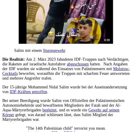
Salim mit einem
Sturmgewehr
.
Die Realität:
Am 2. März 2023 fahndeten IDF-Truppen nach Verdächtigen,
die Raketen auf israelische Autofahrer
abgeschossen
hatten. Nach Angaben
der IDF wurden sie während des Einsatzes von Palästinensern mit
Molotow-
Cocktails
beworfen, woraufhin die Truppen mit scharfem Feuer antworteten
und mehrere Angreifer trafen.
Der 15-jährige Mohammed Nidal Salim wurde bei der Auseinandersetzung
von
IDF-Kräften getroffen
.
Bei seiner Beerdigung wurde Salim von Offiziellen der Palästinensischen
Autonomiebehörde und bewaffneten Mitgliedern der Fatah und der Al-
Aqsa-Märtyrerbrigaden
begleitet
, und es wurde ein
Gewehr auf seinen
Körper
gelegt, was darauf schliessen lässt, dass Salim Mitglied der
Märtyrerbrigaden war.
"The 14th Palestinian child" terrorist you mean.