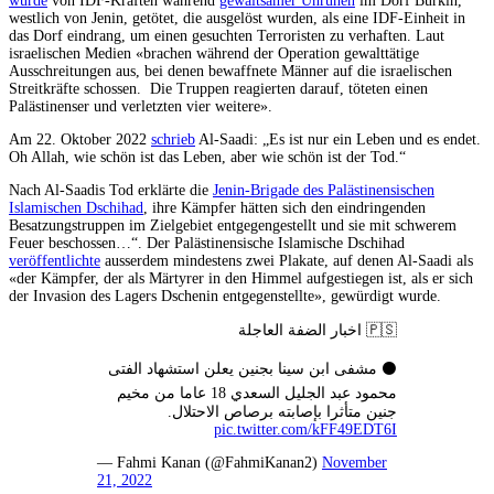
wurde
von IDF-Kräften während
gewaltsamer Unruhen
im Dorf Burkin,
westlich von Jenin, getötet, die ausgelöst wurden, als eine IDF-Einheit in
das Dorf eindrang, um einen gesuchten Terroristen zu verhaften. Laut
israelischen Medien «brachen während der Operation gewalttätige
Ausschreitungen aus, bei denen bewaffnete Männer auf die israelischen
Streitkräfte schossen. Die Truppen reagierten darauf, töteten einen
Palästinenser und verletzten vier weitere».
Am 22. Oktober 2022
schrieb
Al-Saadi: „Es ist nur ein Leben und es endet.
Oh Allah, wie schön ist das Leben, aber wie schön ist der Tod.“
Nach Al-Saadis Tod erklärte die
Jenin-Brigade des Palästinensischen
Islamischen Dschihad
, ihre Kämpfer hätten sich den eindringenden
Besatzungstruppen im Zielgebiet entgegengestellt und sie mit schwerem
Feuer beschossen…“. Der Palästinensische Islamische Dschihad
veröffentlichte
ausserdem mindestens zwei Plakate, auf denen Al-Saadi als
«der Kämpfer, der als Märtyrer in den Himmel aufgestiegen ist, als er sich
der Invasion des Lagers Dschenin entgegenstellte», gewürdigt wurde.
🇵🇸 اخبار الضفة العاجلة
⚫️ مشفى ابن سينا بجنين يعلن استشهاد الفتى
محمود عبد الجليل السعدي 18 عاما من مخيم
جنين متأثرا بإصابته برصاص الاحتلال.
pic.twitter.com/kFF49EDT6I
— Fahmi Kanan (@FahmiKanan2)
November
21, 2022