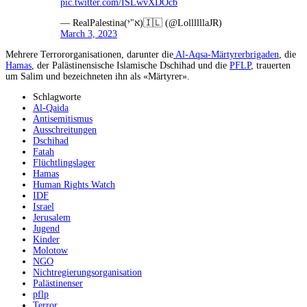
pic.twitter.com/ISLwvXDOcb
— RealPalestina(א"י)🇮🇱 (@LollllllaJR)
March 3, 2023
Mehrere Terrororganisationen, darunter die
Al-Aqsa-Märtyrerbrigaden
, die
Hamas
, der Palästinensische Islamische Dschihad und die
PFLP
, trauerten
um Salim und bezeichneten ihn als «Märtyrer».
Schlagworte
Al-Qaida
Antisemitismus
Ausschreitungen
Dschihad
Fatah
Flüchtlingslager
Hamas
Human Rights Watch
IDF
Israel
Jerusalem
Jugend
Kinder
Molotow
NGO
Nichtregierungsorganisation
Palästinenser
pflp
Terror