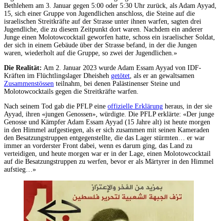
Bethlehem am 3. Januar gegen 5:00 oder 5:30 Uhr zurück, als Adam Ayyad,
15, sich einer Gruppe von Jugendlichen anschloss, die Steine auf die
israelischen Streitkräfte auf der Strasse unter ihnen warfen, sagten drei
Jugendliche, die zu diesem Zeitpunkt dort waren. Nachdem ein anderer
Junge einen Molotowcocktail geworfen hatte, schoss ein israelischer Soldat,
der sich in einem Gebäude über der Strasse befand, in der die Jungen
waren, wiederholt auf die Gruppe, so zwei der Jugendlichen.»
Die Realität:
Am 2. Januar 2023 wurde Adam Essam Ayyad von IDF-
Kräften im Flüchtlingslager Dheisheh
getötet
, als er an gewaltsamen
Zusammenstössen
teilnahm, bei denen Palästinenser Steine und
Molotowcocktails gegen die Streitkräfte warfen.
Nach seinem Tod gab die PFLP eine
offizielle Erklärung
heraus, in der sie
Ayyad, ihren «jungen Genossen», würdigte. Die PFLP erklärte: «Der junge
Genosse und Kämpfer Adam Essam Ayyad (15 Jahre alt) ist heute morgen
in den Himmel aufgestiegen, als er sich zusammen mit seinen Kameraden
den Besatzungstruppen entgegenstellte, die das Lager stürmten… er war
immer an vorderster Front dabei, wenn es darum ging, das Land zu
verteidigen, und heute morgen war er in der Lage, einen Molotowcocktail
auf die Besatzungstruppen zu werfen, bevor er als Märtyrer in den Himmel
aufstieg…»