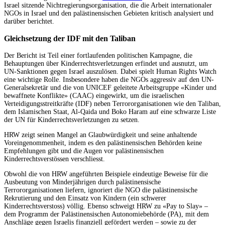
Israel sitzende Nichtregierungsorganisation, die die Arbeit internationaler
NGOs in Israel und den palästinensischen Gebieten kritisch analysiert und
darüber berichtet.
Gleichsetzung der IDF mit den Taliban
Der Bericht ist Teil einer fortlaufenden politischen Kampagne, die
Behauptungen über Kinderrechtsverletzungen erfindet und ausnutzt, um
UN-Sanktionen gegen Israel auszulösen. Dabei spielt Human Rights Watch
eine wichtige Rolle. Insbesondere haben die NGOs aggressiv auf den UN-
Generalsekretär und die von UNICEF geleitete Arbeitsgruppe «Kinder und
bewaffnete Konflikte» (CAAC) eingewirkt, um die israelischen
Verteidigungsstreitkräfte (IDF) neben Terrororganisationen wie den Taliban,
dem Islamischen Staat, Al-Qaida und Boko Haram auf eine schwarze Liste
der UN für Kinderrechtsverletzungen zu setzen.
HRW zeigt seinen Mangel an Glaubwürdigkeit und seine anhaltende
Voreingenommenheit, indem es den palästinensischen Behörden keine
Empfehlungen gibt und die Augen vor palästinensischen
Kinderrechtsverstössen verschliesst.
Obwohl die von HRW angeführten Beispiele eindeutige Beweise für die
Ausbeutung von Minderjährigen durch palästinensische
Terrororganisationen liefern, ignoriert die NGO die palästinensische
Rekrutierung und den Einsatz von Kindern (ein schwerer
Kinderrechtsverstoss) völlig. Ebenso schweigt HRW zu «Pay to Slay» –
dem Programm der Palästinensischen Autonomiebehörde (PA), mit dem
Anschläge gegen Israelis finanziell gefördert werden – sowie zu der