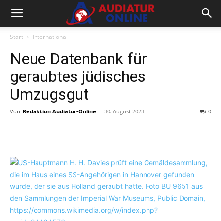
Start
International
Neue Datenbank für
geraubtes jüdisches
Umzugsgut
Von
Redaktion Audiatur-Online
-
30. August 2023
0
Facebook
X
Telegram
WhatsA