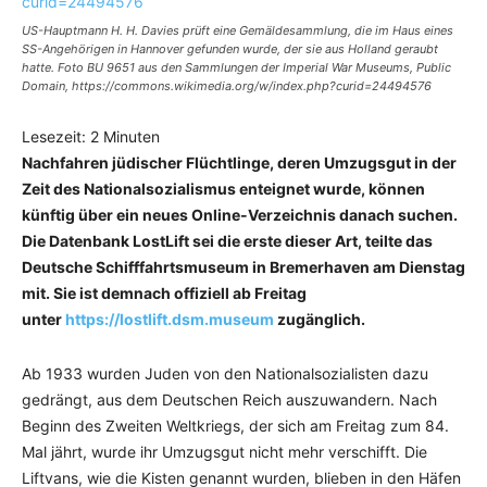
US-Hauptmann H. H. Davies prüft eine Gemäldesammlung, die im Haus eines
SS-Angehörigen in Hannover gefunden wurde, der sie aus Holland geraubt
hatte. Foto BU 9651 aus den Sammlungen der Imperial War Museums, Public
Domain, https://commons.wikimedia.org/w/index.php?curid=24494576
Lesezeit:
2
Minuten
Nachfahren jüdischer Flüchtlinge, deren Umzugsgut in der
Zeit des Nationalsozialismus enteignet wurde, können
künftig über ein neues Online-Verzeichnis danach suchen.
Die Datenbank LostLift sei die erste dieser Art, teilte das
Deutsche Schifffahrtsmuseum in Bremerhaven am Dienstag
mit. Sie ist demnach offiziell ab Freitag
unter
https://lostlift.dsm.museum
zugänglich.
Ab 1933 wurden Juden von den Nationalsozialisten dazu
gedrängt, aus dem Deutschen Reich auszuwandern. Nach
Beginn des Zweiten Weltkriegs, der sich am Freitag zum 84.
Mal jährt, wurde ihr Umzugsgut nicht mehr verschifft. Die
Liftvans, wie die Kisten genannt wurden, blieben in den Häfen