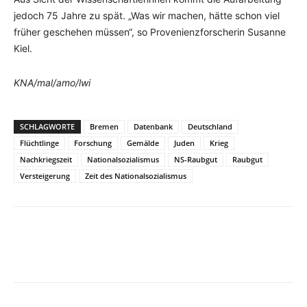
jedoch 75 Jahre zu spät. „Was wir machen, hätte schon viel
früher geschehen müssen“, so Provenienzforscherin Susanne
Kiel.
KNA/mal/amo/lwi
SCHLAGWORTE
Bremen
Datenbank
Deutschland
Flüchtlinge
Forschung
Gemälde
Juden
Krieg
Nachkriegszeit
Nationalsozialismus
NS-Raubgut
Raubgut
Versteigerung
Zeit des Nationalsozialismus
Facebook
X
Telegram
WhatsA