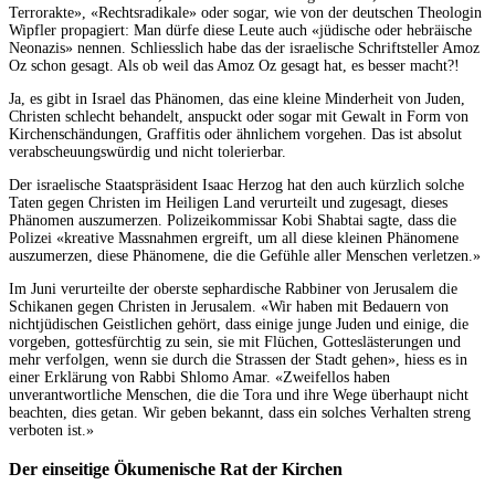
Terrorakte», «Rechtsradikale» oder sogar, wie von der deutschen Theologin
Wipfler propagiert: Man dürfe diese Leute auch «jüdische oder hebräische
Neonazis» nennen. Schliesslich habe das der israelische Schriftsteller Amoz
Oz schon gesagt. Als ob weil das Amoz Oz gesagt hat, es besser macht?!
Ja, es gibt in Israel das Phänomen, das eine kleine Minderheit von Juden,
Christen schlecht behandelt, anspuckt oder sogar mit Gewalt in Form von
Kirchenschändungen, Graffitis oder ähnlichem vorgehen. Das ist absolut
verabscheuungswürdig und nicht tolerierbar.
Der israelische Staatspräsident Isaac Herzog hat den auch kürzlich solche
Taten gegen Christen im Heiligen Land verurteilt und zugesagt, dieses
Phänomen auszumerzen. Polizeikommissar Kobi Shabtai sagte, dass die
Polizei «kreative Massnahmen ergreift, um all diese kleinen Phänomene
auszumerzen, diese Phänomene, die die Gefühle aller Menschen verletzen.»
Im Juni verurteilte der oberste sephardische Rabbiner von Jerusalem die
Schikanen gegen Christen in Jerusalem. «Wir haben mit Bedauern von
nichtjüdischen Geistlichen gehört, dass einige junge Juden und einige, die
vorgeben, gottesfürchtig zu sein, sie mit Flüchen, Gotteslästerungen und
mehr verfolgen, wenn sie durch die Strassen der Stadt gehen», hiess es in
einer Erklärung von Rabbi Shlomo Amar. «Zweifellos haben
unverantwortliche Menschen, die die Tora und ihre Wege überhaupt nicht
beachten, dies getan. Wir geben bekannt, dass ein solches Verhalten streng
verboten ist.»
Der einseitige Ökumenische Rat der Kirchen