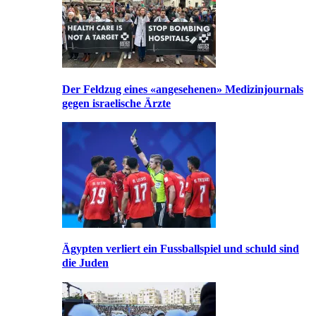
Der Feldzug eines «angesehenen» Medizinjournals
gegen israelische Ärzte
Ägypten verliert ein Fussballspiel und schuld sind
die Juden