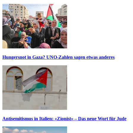
Hungersnot in Gaza? UNO-Zahlen sagen etwas anderes
Antisemitismus in Italien: «Zionist» – Das neue Wort für Jude