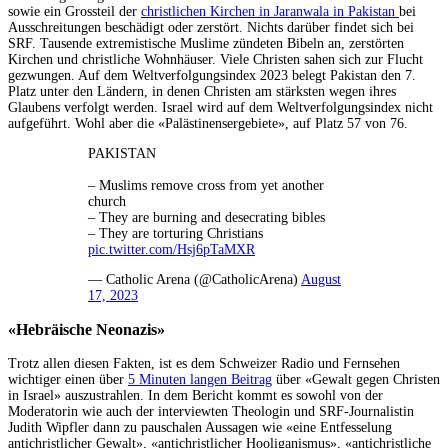
sowie ein Grossteil der
christlichen Kirchen in Jaranwala in Pakistan
bei
Ausschreitungen beschädigt oder zerstört. Nichts darüber findet sich bei
SRF. Tausende extremistische Muslime zündeten Bibeln an, zerstörten
Kirchen und christliche Wohnhäuser. Viele Christen sahen sich zur Flucht
gezwungen. Auf dem Weltverfolgungsindex 2023 belegt Pakistan den 7.
Platz unter den Ländern, in denen Christen am stärksten wegen ihres
Glaubens verfolgt werden. Israel wird auf dem Weltverfolgungsindex nicht
aufgeführt. Wohl aber die «Palästinensergebiete», auf Platz 57 von 76.
PAKISTAN
– Muslims remove cross from yet another
church
– They are burning and desecrating bibles
– They are torturing Christians
pic.twitter.com/Hsj6pTaMXR
— Catholic Arena (@CatholicArena)
August
17, 2023
«Hebräische Neonazis»
Trotz allen diesen Fakten, ist es dem Schweizer Radio und Fernsehen
wichtiger einen über
5 Minuten langen Beitrag
über «Gewalt gegen Christen
in Israel» auszustrahlen. In dem Bericht kommt es sowohl von der
Moderatorin wie auch der interviewten Theologin und SRF-Journalistin
Judith Wipfler dann zu pauschalen Aussagen wie «eine Entfesselung
antichristlicher Gewalt», «antichristlicher Hooliganismus», «antichristliche