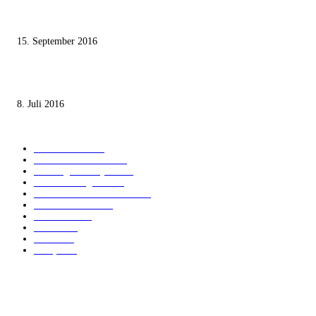
Knesset-Abgeordnete Hanin Zoabi: „Wir können der Idee eines jüdischen
Staates nicht zustimmen“
15. September 2016
Die unerwünschte Offenbarung eines deutschen Syrers
8. Juli 2016
KATEGORIEN
International
1821
Audiatur Exklusiv
1623
Meinung & Analyse
1544
Israel und Region
1017
Aktuelle Kurznachrichten
637
Jüdisches Leben
371
Innovation
225
Medien
112
Italiano
96
Français
91