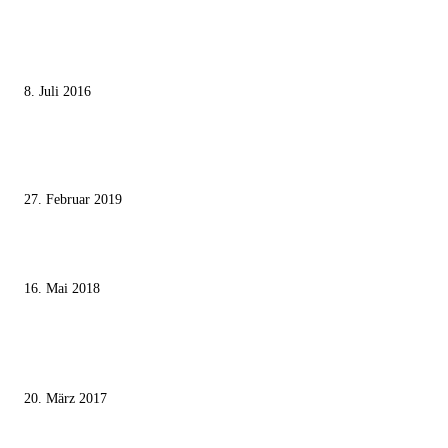
MEISTGELESEN
Die unerwünschte Offenbarung eines deutschen Syrers
8. Juli 2016
Pressefreiheit Fehlanzeige – Wie deutsche Politiker unliebsame Journaliste
mundtot machen wollen
27. Februar 2019
Ägypter stoppten die Gaza-Grenzunruhen
16. Mai 2018
MEISTKOMMENTIERT
Wie der Iran den israelischen Golan «befreien» will
20. März 2017