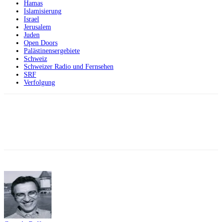
Hamas
Islamisierung
Israel
Jerusalem
Juden
Open Doors
Palästinensergebiete
Schweiz
Schweizer Radio und Fernsehen
SRF
Verfolgung
Facebook
X
Telegram
WhatsApp