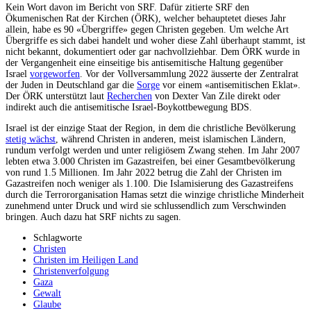
Kein Wort davon im Bericht von SRF. Dafür zitierte SRF den
Ökumenischen Rat der Kirchen (ÖRK), welcher behauptetet dieses Jahr
allein, habe es 90 «Übergriffe» gegen Christen gegeben. Um welche Art
Übergriffe es sich dabei handelt und woher diese Zahl überhaupt stammt, ist
nicht bekannt, dokumentiert oder gar nachvollziehbar. Dem ÖRK wurde in
der Vergangenheit eine einseitige bis antisemitische Haltung gegenüber
Israel
vorgeworfen
. Vor der Vollversammlung 2022 äusserte der Zentralrat
der Juden in Deutschland gar die
Sorge
vor einem «antisemitischen Eklat».
Der ÖRK unterstützt laut
Recherchen
von Dexter Van Zile direkt oder
indirekt auch die antisemitische Israel-Boykottbewegung BDS.
Israel ist der einzige Staat der Region, in dem die christliche Bevölkerung
stetig wächst
, während Christen in anderen, meist islamischen Ländern,
rundum verfolgt werden und unter religiösem Zwang stehen. Im Jahr 2007
lebten etwa 3.000 Christen im Gazastreifen, bei einer Gesamtbevölkerung
von rund 1.5 Millionen. Im Jahr 2022 betrug die Zahl der Christen im
Gazastreifen noch weniger als 1.100. Die Islamisierung des Gazastreifens
durch die Terrororganisation Hamas setzt die winzige christliche Minderheit
zunehmend unter Druck und wird sie schlussendlich zum Verschwinden
bringen. Auch dazu hat SRF nichts zu sagen.
Schlagworte
Christen
Christen im Heiligen Land
Christenverfolgung
Gaza
Gewalt
Glaube