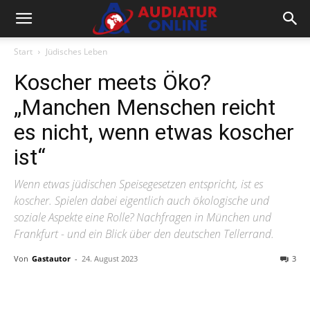
Start
Jüdisches Leben
Koscher meets Öko?
„Manchen Menschen reicht
es nicht, wenn etwas koscher
ist“
Wenn etwas jüdischen Speisegesetzen entspricht, ist es
koscher. Spielen dabei eigentlich auch ökologische und
soziale Aspekte eine Rolle? Nachfragen in München und
Frankfurt - und ein Blick über den deutschen Tellerrand.
Von
Gastautor
-
24. August 2023
3
Facebook
X
Telegram
WhatsA