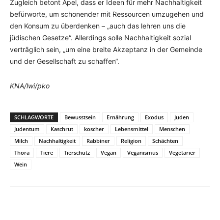
Zugleich betont Apel, dass er Ideen für mehr Nachhaltigkeit
befürworte, um schonender mit Ressourcen umzugehen und
den Konsum zu überdenken – „auch das lehren uns die
jüdischen Gesetze“. Allerdings solle Nachhaltigkeit sozial
verträglich sein, „um eine breite Akzeptanz in der Gemeinde
und der Gesellschaft zu schaffen“.
KNA/lwi/pko
SCHLAGWORTE
Bewusstsein
Ernährung
Exodus
Juden
Judentum
Kaschrut
koscher
Lebensmittel
Menschen
Milch
Nachhaltigkeit
Rabbiner
Religion
Schächten
Thora
Tiere
Tierschutz
Vegan
Veganismus
Vegetarier
Wein