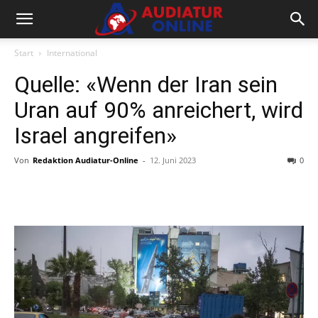
Start
International
Quelle: «Wenn der Iran sein
Uran auf 90% anreichert, wird
Israel angreifen»
Von
Redaktion Audiatur-Online
-
12. Juni 2023
0
Facebook
X
Telegram
WhatsA