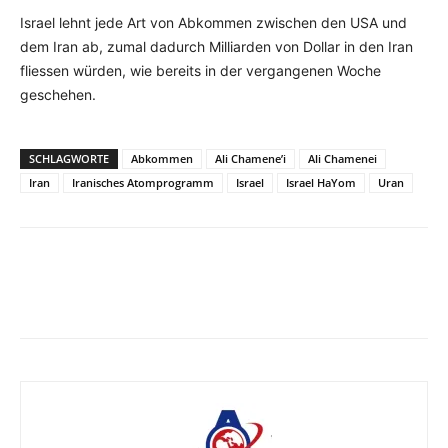
Israel lehnt jede Art von Abkommen zwischen den USA und
dem Iran ab, zumal dadurch Milliarden von Dollar in den Iran
fliessen würden, wie bereits in der vergangenen Woche
geschehen.
SCHLAGWORTE
Abkommen
Ali Chamene’i
Ali Chamenei
Iran
Iranisches Atomprogramm
Israel
Israel HaYom
Uran
Facebook
X
Telegram
WhatsA