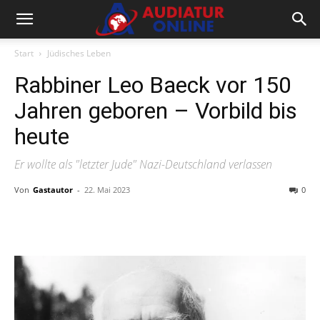
Start
Jüdisches Leben
Rabbiner Leo Baeck vor 150
Jahren geboren – Vorbild bis
heute
Er wollte als "letzter Jude" Nazi-Deutschland verlassen
Von
Gastautor
-
22. Mai 2023
0
Facebook
X
Telegram
WhatsA