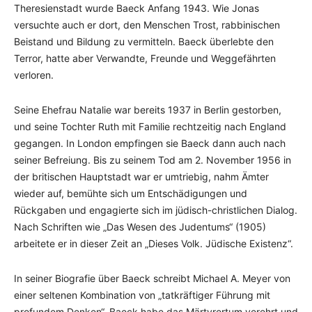
Theresienstadt wurde Baeck Anfang 1943. Wie Jonas
versuchte auch er dort, den Menschen Trost, rabbinischen
Beistand und Bildung zu vermitteln. Baeck überlebte den
Terror, hatte aber Verwandte, Freunde und Weggefährten
verloren.
Seine Ehefrau Natalie war bereits 1937 in Berlin gestorben,
und seine Tochter Ruth mit Familie rechtzeitig nach England
gegangen. In London empfingen sie Baeck dann auch nach
seiner Befreiung. Bis zu seinem Tod am 2. November 1956 in
der britischen Hauptstadt war er umtriebig, nahm Ämter
wieder auf, bemühte sich um Entschädigungen und
Rückgaben und engagierte sich im jüdisch-christlichen Dialog.
Nach Schriften wie „Das Wesen des Judentums“ (1905)
arbeitete er in dieser Zeit an „Dieses Volk. Jüdische Existenz“.
In seiner Biografie über Baeck schreibt Michael A. Meyer von
einer seltenen Kombination von „tatkräftiger Führung mit
profundem Denken“. Baeck habe das Märtyrertum verehrt und