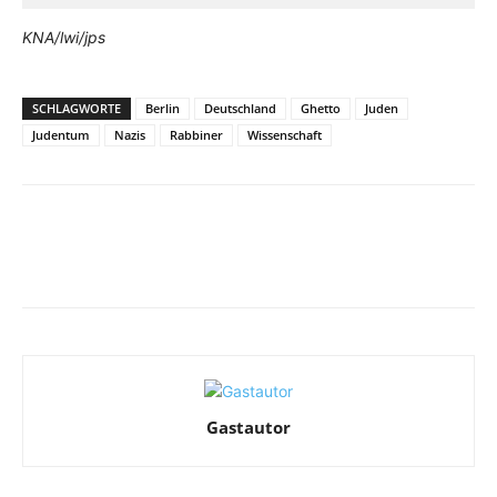
KNA/lwi/jps
SCHLAGWORTE
Berlin
Deutschland
Ghetto
Juden
Judentum
Nazis
Rabbiner
Wissenschaft
Facebook
X
Telegram
WhatsA
Gastautor