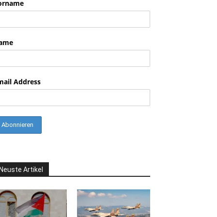
orname
nkedin
ame
mail Address
Neuste Artikel