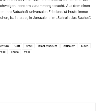
m Schweigen, sondern zusammengebracht. Aus dem einen
r. Ihre Botschaft universalen Friedens ist heute immer
hen, ist in Israel, in Jerusalem, im „Schrein des Buches“.
tentum
Gott
Israel
Israel-Museum
Jerusalem
Juden
rolle
Thora
Volk
WhatsApp
Email
Drucken
Li