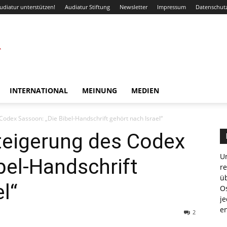
udiatur unterstützen!
Audiatur Stiftung
Newsletter
Impressum
Datenschut
INTERNATIONAL
MEINUNG
MEDIEN
Codex Sassoon: „Die Bibel-Handschrift gehört nach Israel“
teigerung des Codex
Un
bel-Handschrift
r
ü
l“
Os
je
e
2