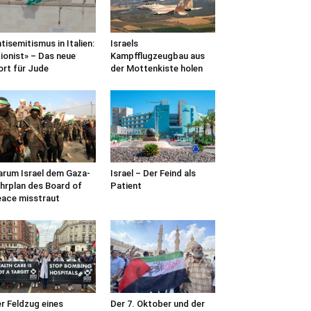
tisemitismus in Italien:
Israels
ionist» – Das neue
Kampfflugzeugbau aus
rt für Jude
der Mottenkiste holen
rum Israel dem Gaza-
Israel – Der Feind als
hrplan des Board of
Patient
ace misstraut
r Feldzug eines
Der 7. Oktober und der