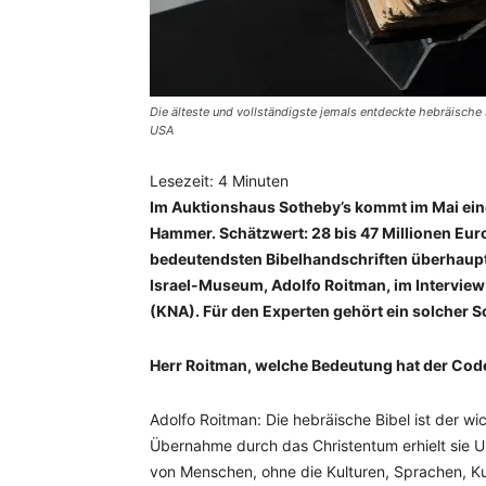
Die älteste und vollständigste jemals entdeckte hebräische
USA
Lesezeit:
4
Minuten
Im Auktionshaus Sotheby’s kommt im Mai eine
Hammer. Schätzwert: 28 bis 47 Millionen Eur
bedeutendsten Bibelhandschriften überhaupt,
Israel-Museum, Adolfo Roitman, im Intervie
(KNA). Für den Experten gehört ein solcher 
Herr Roitman, welche Bedeutung hat der Co
Adolfo Roitman: Die hebräische Bibel ist der wic
Übernahme durch das Christentum erhielt sie Uni
von Menschen, ohne die Kulturen, Sprachen, Kun