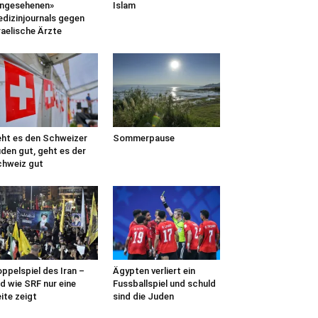
ngesehenen»
Islam
dizinjournals gegen
raelische Ärzte
ht es den Schweizer
Sommerpause
den gut, geht es der
hweiz gut
ppelspiel des Iran –
Ägypten verliert ein
d wie SRF nur eine
Fussballspiel und schuld
ite zeigt
sind die Juden