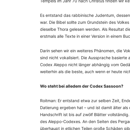
Tempels im Jahr 70 nach Christus finden wir k
Es entstand das rabbinische Judentum, dessen Z
war. Die Bibel sollte zum Grundstein des Volkes
dieselbe Thora gelesen werden. Als Resultat d
erstmals alle Texte in einer Version in einem 
Darin sehen wir ein weiteres Phänomen, die Voka
sind nicht vokalisiert. Die Aussprache basierte 
Codex Aleppo nicht länger abhängig vom Gedäc
weiterhin als die beste, auch wenn er heute nich
Wo steht bei alledem der Codex Sassoon?
Roitman: Er entstand etwa zur selben Zeit, End
Datierung ergeben hat – und ist damit älter al
Handschrift ist bis auf zwölf Blätter vollständig
des Aleppo-Codexes. An den Seiten des Pergame
überhaupt in etlichen Teilen große Schäden gibt