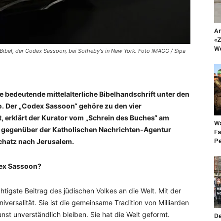
An
«Z
Wo
 Bibel, der Codex Sassoon, bei Sotheby's in New York. Foto IMAGO / Sipa
 bedeutende mittelalterliche Bibelhandschrift unter den
o. Der „Codex Sassoon“ gehöre zu den vier
 erklärt der Kurator vom „Schrein des Buches“ am
Wa
w gegenüber der Katholischen Nachrichten-Agentur
Fa
Schatz nach Jerusalem.
Pe
dex Sassoon?
htigste Beitrag des jüdischen Volkes an die Welt. Mit der
versalität. Sie ist die gemeinsame Tradition von Milliarden
st unverständlich bleiben. Sie hat die Welt geformt.
De