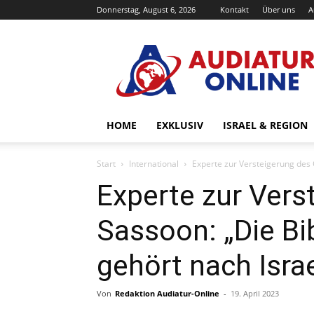
Donnerstag, August 6, 2026
Kontakt
Über uns
A
Audiatur-
Online
HOME
EXKLUSIV
ISRAEL & REGION
Start
International
Experte zur Versteigerung des 
Experte zur Vers
Sassoon: „Die Bi
gehört nach Israe
Von
Redaktion Audiatur-Online
-
19. April 2023