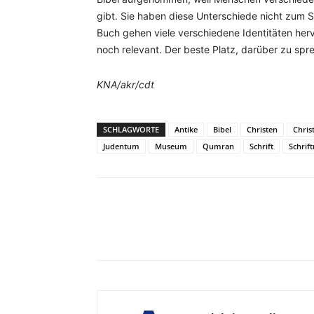
gibt. Sie haben diese Unterschiede nicht zu
Buch gehen viele verschiedene Identitäten hervo
noch relevant. Der beste Platz, darüber zu sprec
KNA/akr/cdt
SCHLAGWORTE
Antike
Bibel
Christen
Chris
Judentum
Museum
Qumran
Schrift
Schrift
Facebook
X
Telegram