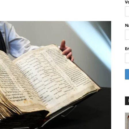
V
WhatsApp
Email
Drucken
Li
N
E