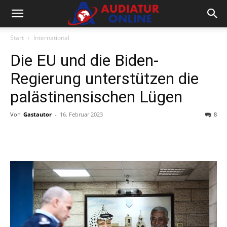
Start
International
Die EU und die Biden-
Regierung unterstützen die
palästinensischen Lügen
Von
Gastautor
-
16. Februar 2023
8
Facebook
X
Telegram
WhatsA