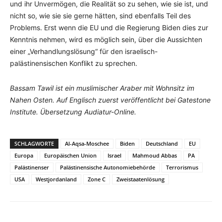
und ihr Unvermögen, die Realität so zu sehen, wie sie ist, und
nicht so, wie sie sie gerne hätten, sind ebenfalls Teil des
Problems. Erst wenn die EU und die Regierung Biden dies zur
Kenntnis nehmen, wird es möglich sein, über die Aussichten
einer „Verhandlungslösung“ für den israelisch-
palästinensischen Konflikt zu sprechen.
Bassam Tawil ist ein muslimischer Araber mit Wohnsitz im
Nahen Osten.
Auf Englisch zuerst veröffentlicht bei Gatestone
Institute. Übersetzung Audiatur-Online.
SCHLAGWORTE
Al-Aqsa-Moschee
Biden
Deutschland
EU
Europa
Europäischen Union
Israel
Mahmoud Abbas
PA
Palästinenser
Palästinensische Autonomiebehörde
Terrorismus
USA
Westjordanland
Zone C
Zweistaatenlösung