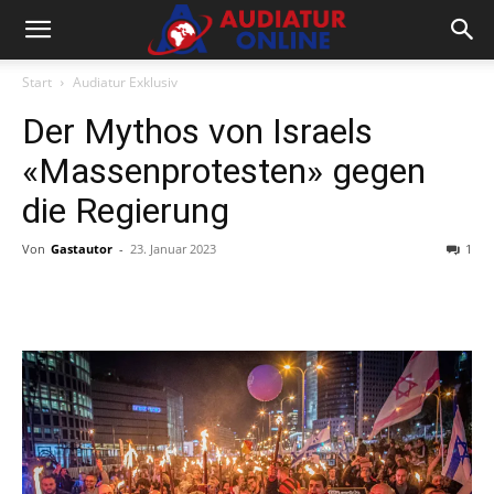
Start
Audiatur Exklusiv
Der Mythos von Israels
«Massenprotesten» gegen
die Regierung
Von
Gastautor
-
23. Januar 2023
1
Facebook
X
Telegram
WhatsA