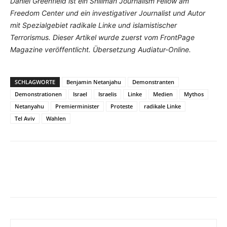
Daniel Greenfield ist ein Shillman Journalism Fellow am
Freedom Center und ein investigativer Journalist und Autor
mit Spezialgebiet radikale Linke und islamistischer
Terrorismus. Dieser Artikel wurde zuerst vom FrontPage
Magazine veröffentlicht. Übersetzung Audiatur-Online.
SCHLAGWORTE
Benjamin Netanjahu
Demonstranten
Demonstrationen
Israel
Israelis
Linke
Medien
Mythos
Netanyahu
Premierminister
Proteste
radikale Linke
Tel Aviv
Wahlen
Facebook
X
Telegram
WhatsA