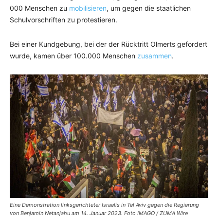
000 Menschen zu
mobilisieren
, um gegen die staatlichen
Schulvorschriften zu protestieren.
Bei einer Kundgebung, bei der der Rücktritt Olmerts gefordert
wurde, kamen über 100.000 Menschen
zusammen
.
Eine Demonstration linksgerichteter Israelis in Tel Aviv gegen die Regierung
von Benjamin Netanjahu am 14. Januar 2023. Foto IMAGO / ZUMA Wire