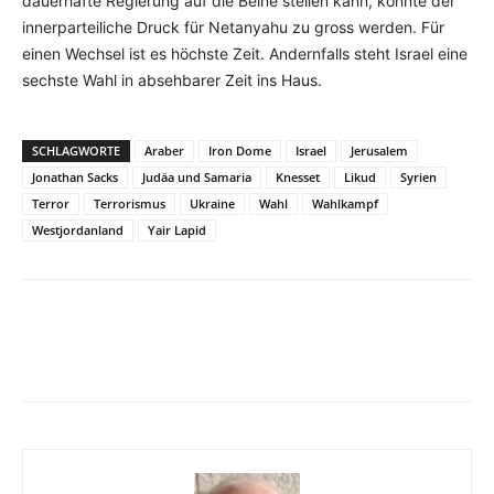
dauerhafte Regierung auf die Beine stellen kann, könnte der
innerparteiliche Druck für Netanyahu zu gross werden. Für
einen Wechsel ist es höchste Zeit. Andernfalls steht Israel eine
sechste Wahl in absehbarer Zeit ins Haus.
SCHLAGWORTE
Araber
Iron Dome
Israel
Jerusalem
Jonathan Sacks
Judäa und Samaria
Knesset
Likud
Syrien
Terror
Terrorismus
Ukraine
Wahl
Wahlkampf
Westjordanland
Yair Lapid
Facebook
X
Telegram
WhatsA