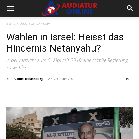
Start
Audiatur Exklusiv
Wahlen in Israel: Heisst das
Hindernis Netanyahu?
Israel versucht zum 5. Mal seit 2019 eine stabile Regierung
zu wählen
Von
Godel Rosenberg
-
27. Oktober 2022
1
Facebook
X
Telegram
WhatsA