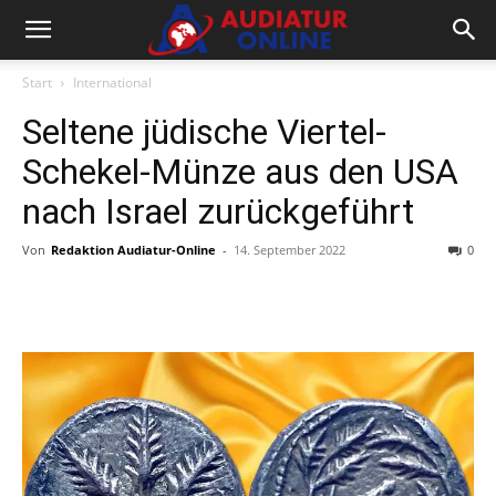
Start
International
Seltene jüdische Viertel-
Schekel-Münze aus den USA
nach Israel zurückgeführt
Von
Redaktion Audiatur-Online
-
14. September 2022
0
Facebook
X
Telegram
WhatsA