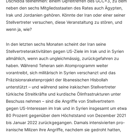
Dschidda teilnehmen: einem Gipfeltreffen des GCC+3, zu dem
neben den sechs Mitgliedsstaaten des Rates auch Ägypten,
Irak und Jordanien gehören. Könnte der Iran oder einer seiner
Stellvertreter versuchen, diese Veranstaltung zu stören, und
wenn ja, wie?
In den letzten sechs Monaten scheint der Iran seine
Stellvertreteraktivitäten gegen US-Ziele im Irak und in Syrien
allmählich, wenn auch ungleichmässig, zurückgefahren zu
haben. Während Teheran sein Atomprogramm weiter
vorantreibt, sich militärisch in Syrien verschanzt und das
Präzisionsraketenprojekt der libanesischen Hisbollah
unterstützt – und während seine irakischen Stellvertreter
türkische Streitkräfte und kurdische Ölinfrastrukturen unter
Beschuss nehmen – sind die Angriffe von Stellvertretern
gegen US-Interessen im Irak und in Syrien insgesamt um etwa
80 Prozent gegenüber dem Höchststand von Dezember 2021
bis Januar 2022 zurückgegangen. Damals intensivierten pro-
iranische Milizen ihre Angriffe, nachdem sie gedroht hatten,