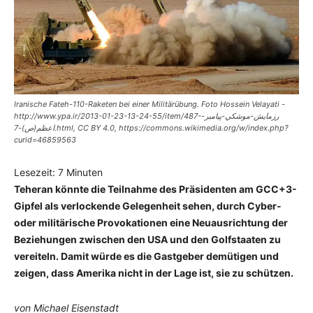
Iranische Fateh-110-Raketen bei einer Militärübung. Foto Hossein Velayati -
http://www.ypa.ir/2013-01-23-13-24-55/item/487-رزمايش-موشكي-پيامبر-
اعظم(ص)-7.html, CC BY 4.0, https://commons.wikimedia.org/w/index.php?
curid=46859563
Lesezeit:
7
Minuten
Teheran könnte die Teilnahme des Präsidenten am GCC+3-
Gipfel als verlockende Gelegenheit sehen, durch Cyber-
oder militärische Provokationen eine Neuausrichtung der
Beziehungen zwischen den USA und den Golfstaaten zu
vereiteln. Damit würde es die Gastgeber demütigen und
zeigen, dass Amerika nicht in der Lage ist, sie zu schützen.
von Michael Eisenstadt