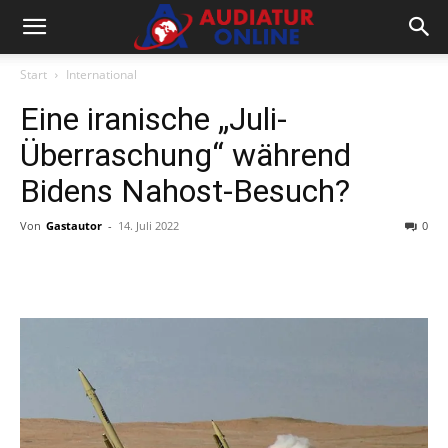
Start
International
Eine iranische „Juli-
Überraschung“ während
Bidens Nahost-Besuch?
Von
Gastautor
-
14. Juli 2022
0
Facebook
X
Telegram
WhatsA