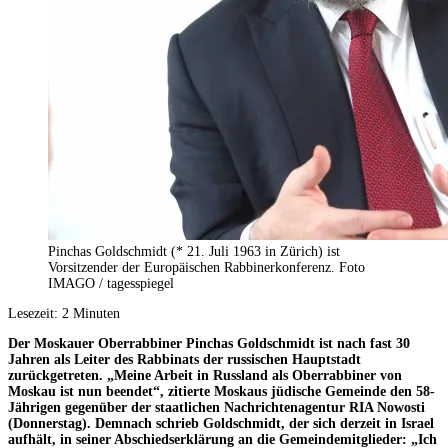
Pinchas Goldschmidt (* 21. Juli 1963 in Zürich) ist
Vorsitzender der Europäischen Rabbinerkonferenz. Foto
IMAGO / tagesspiegel
Lesezeit:
2
Minuten
Der Moskauer Oberrabbiner Pinchas Goldschmidt ist nach fast 30
Jahren als Leiter des Rabbinats der russischen Hauptstadt
zurückgetreten. „Meine Arbeit in Russland als Oberrabbiner von
Moskau ist nun beendet“, zitierte Moskaus jüdische Gemeinde den 58-
Jährigen gegenüber der staatlichen Nachrichtenagentur RIA Nowosti
(Donnerstag). Demnach schrieb Goldschmidt, der sich derzeit in Israel
aufhält, in seiner Abschiedserklärung an die Gemeindemitglieder: „Ich