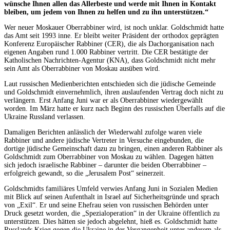
wünsche Ihnen allen das Allerbeste und werde mit Ihnen in Kontakt
bleiben, um jedem von Ihnen zu helfen und zu ihn unterstützen.“
Wer neuer Moskauer Oberrabbiner wird, ist noch unklar. Goldschmidt hatte
das Amt seit 1993 inne. Er bleibt weiter Präsident der orthodox geprägten
Konferenz Europäischer Rabbiner (CER), die als Dachorganisation nach
eigenen Angaben rund 1.000 Rabbiner vertritt. Die CER bestätigte der
Katholischen Nachrichten-Agentur (KNA), dass Goldschmidt nicht mehr
sein Amt als Oberrabbiner von Moskau ausüben wird.
Laut russischen Medienberichten entschieden sich die jüdische Gemeinde
und Goldschmidt einvernehmlich, ihren auslaufenden Vertrag doch nicht zu
verlängern. Erst Anfang Juni war er als Oberrabbiner wiedergewählt
worden. Im März hatte er kurz nach Beginn des russischen Überfalls auf die
Ukraine Russland verlassen.
Damaligen Berichten anlässlich der Wiederwahl zufolge waren viele
Rabbiner und andere jüdische Vertreter in Versuche eingebunden, die
dortige jüdische Gemeinschaft dazu zu bringen, einen anderen Rabbiner als
Goldschmidt zum Oberrabbiner von Moskau zu wählen. Dagegen hätten
sich jedoch israelische Rabbiner – darunter die beiden Oberrabbiner –
erfolgreich gewandt, so die „Jerusalem Post“ seinerzeit.
Goldschmidts familiäres Umfeld verwies Anfang Juni in Sozialen Medien
mit Blick auf seinen Aufenthalt in Israel auf Sicherheitsgründe und sprach
von „Exil“. Er und seine Ehefrau seien von russischen Behörden unter
Druck gesetzt worden, die „Spezialoperation“ in der Ukraine öffentlich zu
unterstützen. Dies hätten sie jedoch abgelehnt, hieß es. Goldschmidt hatte
Russlands Krieg gegen die Ukraine in der Vergangenheit unter anderem als