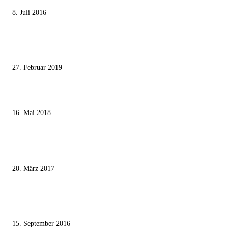
8. Juli 2016
Pressefreiheit Fehlanzeige – Wie deutsche Politiker unliebsame Journaliste
mundtot machen wollen
27. Februar 2019
Ägypter stoppten die Gaza-Grenzunruhen
16. Mai 2018
MEISTKOMMENTIERT
Wie der Iran den israelischen Golan «befreien» will
20. März 2017
Knesset-Abgeordnete Hanin Zoabi: „Wir können der Idee eines jüdischen
Staates nicht zustimmen“
15. September 2016