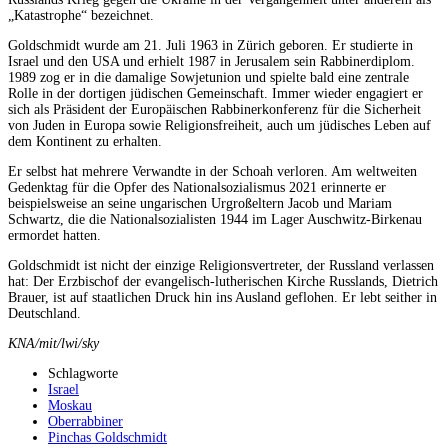
„Katastrophe“ bezeichnet.
Goldschmidt wurde am 21. Juli 1963 in Zürich geboren. Er studierte in
Israel und den USA und erhielt 1987 in Jerusalem sein Rabbinerdiplom.
1989 zog er in die damalige Sowjetunion und spielte bald eine zentrale
Rolle in der dortigen jüdischen Gemeinschaft. Immer wieder engagiert er
sich als Präsident der Europäischen Rabbinerkonferenz für die Sicherheit
von Juden in Europa sowie Religionsfreiheit, auch um jüdisches Leben auf
dem Kontinent zu erhalten.
Er selbst hat mehrere Verwandte in der Schoah verloren. Am weltweiten
Gedenktag für die Opfer des Nationalsozialismus 2021 erinnerte er
beispielsweise an seine ungarischen Urgroßeltern Jacob und Mariam
Schwartz, die die Nationalsozialisten 1944 im Lager Auschwitz-Birkenau
ermordet hatten.
Goldschmidt ist nicht der einzige Religionsvertreter, der Russland verlassen
hat: Der Erzbischof der evangelisch-lutherischen Kirche Russlands, Dietrich
Brauer, ist auf staatlichen Druck hin ins Ausland geflohen. Er lebt seither in
Deutschland.
KNA/mit/lwi/sky
Schlagworte
Israel
Moskau
Oberrabbiner
Pinchas Goldschmidt