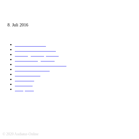
Die unerwünschte Offenbarung eines deutschen Syrers
8. Juli 2016
KATEGORIEN
International
1821
Audiatur Exklusiv
1623
Meinung & Analyse
1544
Israel und Region
1017
Aktuelle Kurznachrichten
637
Jüdisches Leben
371
Innovation
225
Medien
112
Italiano
96
Français
91
© 2020 Audiatur-Online