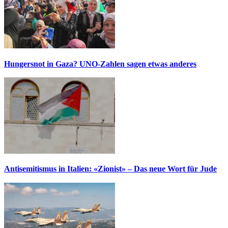
Hungersnot in Gaza? UNO-Zahlen sagen etwas anderes
Antisemitismus in Italien: «Zionist» – Das neue Wort für Jude