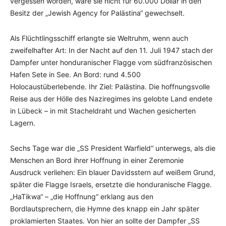
vergessen worden, wäre sie nicht für 60.000 Dollar in den
Besitz der „Jewish Agency for Palästina“ gewechselt.
Als Flüchtlingsschiff erlangte sie Weltruhm, wenn auch
zweifelhafter Art: In der Nacht auf den 11. Juli 1947 stach der
Dampfer unter honduranischer Flagge vom südfranzösischen
Hafen Sete in See. An Bord: rund 4.500
Holocaustüberlebende. Ihr Ziel: Palästina. Die hoffnungsvolle
Reise aus der Hölle des Naziregimes ins gelobte Land endete
in Lübeck – in mit Stacheldraht und Wachen gesicherten
Lagern.
Sechs Tage war die „SS President Warfield“ unterwegs, als die
Menschen an Bord ihrer Hoffnung in einer Zeremonie
Ausdruck verliehen: Ein blauer Davidsstern auf weißem Grund,
später die Flagge Israels, ersetzte die honduranische Flagge.
„HaTikwa“ – „die Hoffnung“ erklang aus den
Bordlautsprechern, die Hymne des knapp ein Jahr später
proklamierten Staates. Von hier an sollte der Dampfer „SS