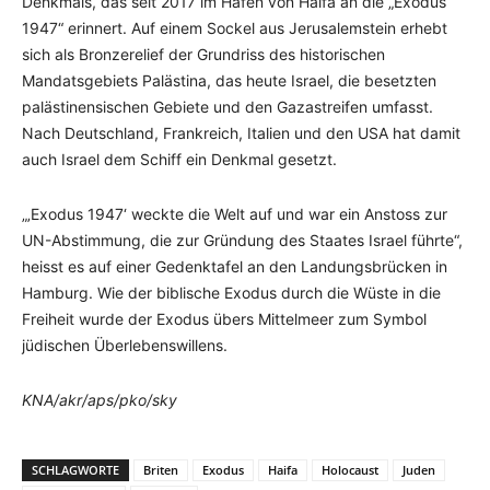
Denkmals, das seit 2017 im Hafen von Haifa an die „Exodus
1947“ erinnert. Auf einem Sockel aus Jerusalemstein erhebt
sich als Bronzerelief der Grundriss des historischen
Mandatsgebiets Palästina, das heute Israel, die besetzten
palästinensischen Gebiete und den Gazastreifen umfasst.
Nach Deutschland, Frankreich, Italien und den USA hat damit
auch Israel dem Schiff ein Denkmal gesetzt.
„‚Exodus 1947‘ weckte die Welt auf und war ein Anstoss zur
UN-Abstimmung, die zur Gründung des Staates Israel führte“,
heisst es auf einer Gedenktafel an den Landungsbrücken in
Hamburg. Wie der biblische Exodus durch die Wüste in die
Freiheit wurde der Exodus übers Mittelmeer zum Symbol
jüdischen Überlebenswillens.
KNA/akr/aps/pko/sky
SCHLAGWORTE
Briten
Exodus
Haifa
Holocaust
Juden