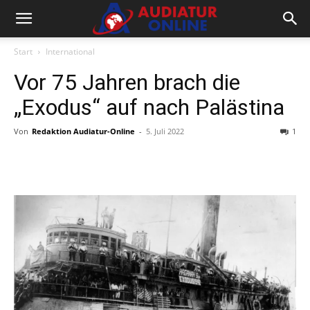
Start
International
Vor 75 Jahren brach die
„Exodus“ auf nach Palästina
Von
Redaktion Audiatur-Online
-
5. Juli 2022
1
Facebook
X
Telegram
WhatsA